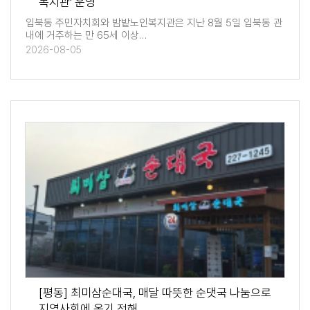
복지관' 운영
입북동 주민자치회와 밤밭노인복지관은 지난 8월 5일 입북동 관
내에 거주하는 만 65세 이상…
2026-08-05
[평동] 최미삼순대국, 매달 따뜻한 순댓국 나눔으로
지역사회에 온기 전해