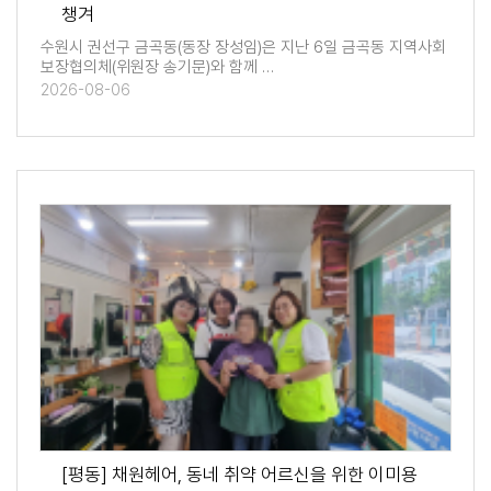
챙겨
수원시 권선구 금곡동(동장 장성임)은 지난 6일 금곡동 지역사회
보장협의체(위원장 송기문)와 함께 …
2026-08-06
[평동] 채원헤어, 동네 취약 어르신을 위한 이미용