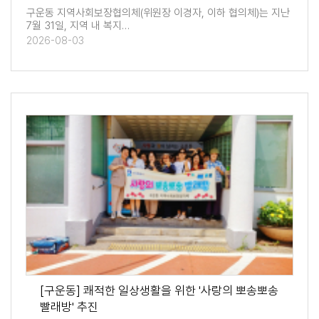
구운동 지역사회보장협의체(위원장 이경자, 이하 협의체)는 지난
7월 31일, 지역 내 복지…
2026-08-03
[구운동] 쾌적한 일상생활을 위한 '사랑의 뽀송뽀송
빨래방' 추진