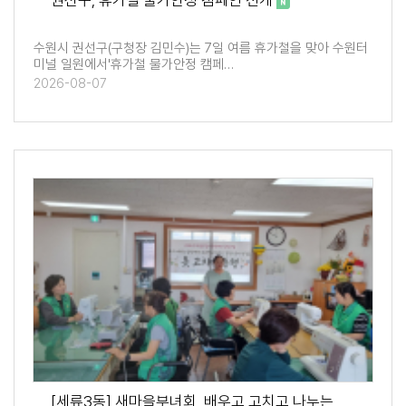
권선구, 휴가철 물가안정 캠페인 전개
수원시 권선구(구청장 김민수)는 7일 여름 휴가철을 맞아 수원터
미널 일원에서'휴가철 물가안정 캠페…
2026-08-07
[세류3동] 새마을부녀회, 배우고 고치고 나누는