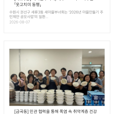
「옷고치미 동행」
수원시 권선구 세류3동 새마을부녀회는 '2026년 마을만들기 주
민제안 공모사업'의 일환…
2026-08-07
[금곡동] 민관 협력을 통해 폭염 속 취약계층 건강