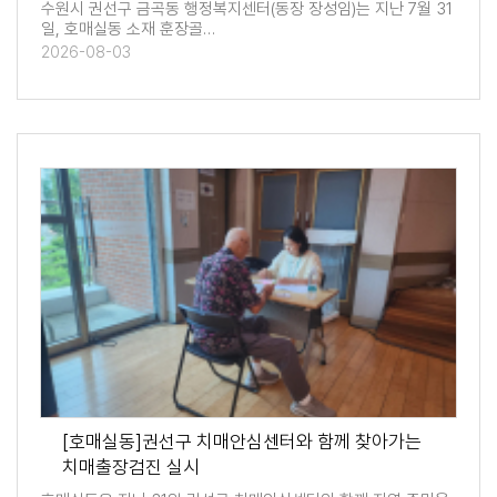
수원시 권선구 금곡동 행정복지센터(동장 장성임)는 지난 7월 31
일, 호매실동 소재 훈장골…
2026-08-03
[호매실동]권선구 치매안심센터와 함께 찾아가는
치매출장검진 실시