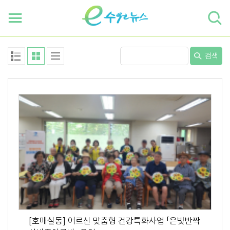
하단 바로가기
본문 바로가기
본문바로가기
검색
[호매실동] 어르신 맞춤형 건강특화사업 「은빛반짝