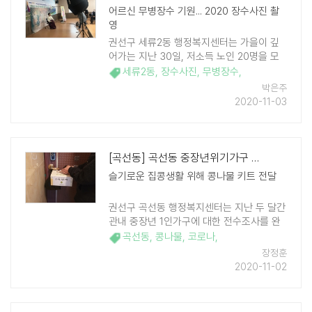
어르신 무병장수 기원... 2020 장수사진 촬
영
권선구 세류2동 행정복지센터는 가을이 깊
어가는 지난 30일, 저소득 노인 20명을 모
시고 '어르신 무병장수 기원 장수사진 촬영'
세류2동
,
장수사진
,
무병장수
,
행사를 가졌다. 이날 행사는 지역사회 취약
박은주
계층 봉사활동 등 사회봉사활동을 주 ..
2020-11-03
[곡선동] 곡선동 중장년위기가구 30가구 발굴 생계지원 안내
슬기로운 집콩생활 위해 콩나물 키트 전달
권선구 곡선동 행정복지센터는 지난 두 달간
관내 중장년 1인가구에 대한 전수조사를 완
료했다. 100여 가구를 대상으로 상담을 진행
곡선동
,
콩나물
,
코로나
,
한 결과 실제 어려움을 겪고 있는 30여 가구
장정훈
를 발굴해 긴급지원, 위기가구 생계지원등
2020-11-02
복지 ..