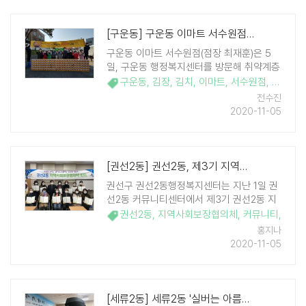
[구운동] 구운동 이마트 서수원점, 저소득 가정을 위한 김치 350상자 기탁
구운동 이마트 서수원점(점장 최재훈)은 5
일, 구운동 행정복지센터를 방문해 취약계층
을 돕기 위한 300만원 상당의 김치(1.8kg
구운동
,
김장
,
김치
,
이마트
,
서수원점
,
코로나
,
350상자)를 전달했다. 이마트 서수원점은
전수진
2019년도에도 저소득층을 위한 이웃돕기 일
2020-11-05
환으로 온누리상품권(300만원 상당)을 기 ..
[권선2동] 권선2동, 제3기 지역사회보장협의체 위원 위촉
권선구 권선2동행정복지센터는 지난 1일 권
선2동 커뮤니티센터에서 제3기 권선2동 지
역사회보장협의체 위원 위촉식을 개최했다.
권선2동
,
지역사회보장협의체
,
커뮤니티
,
이날 위촉식에는 촘촘한 지역사회 보호체계
홍지나
를 구축하기 위해 복지기관 및 교육기관 종
2020-11-05
사자, 사업가, 통장 등 지역의 사회보장 증진
에 열의가 ..
[세류2동] 세류2동 '실버는 아름다워'