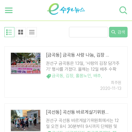
하단 바로가기
본문 바로가기
본문바로가기
검색
[금곡동] 금곡동 사랑 나눔, 김장 담아 300세대에 전달
권선구 금곡동은 13일, '사랑의 김장 담가주
기' 행사를 가졌다. 올해는 12일 배추 수확
(900포기) 후 절이는 사전 작업부터 시작하
금곡동
,
김장
,
홀몸노인
,
배추
,
여 조금 더 풍성하고 특별한 김장이 되었다.
최주원
이날은 금곡동 각급 단체 회원 60여명이 아
2020-11-13
침 8시부터 참여해 직접 만든 ..
[곡선동] 곡선동 바르게살기위원회, 학교폭력예방 캠페인 전개
권선구 곡선동 바르게살기위원회에서는 12
일 오전 8시 30분부터 9시까지 단체원 및