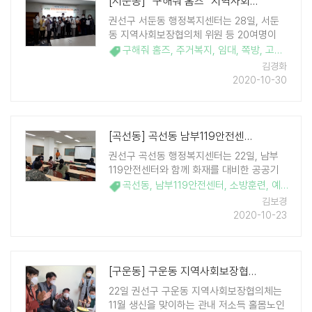
[서둔동] "구해줘 홈즈" 지역사회보장협의체 주거복지 역량강화 교육
권선구 서둔동 행정복지센터는 28일, 서둔
동 지역사회보장협의체 위원 등 20여명이
참석한 가운데 '생애 맞춤형 지역 협치 주거
구해줘 홈즈
,
주거복지
,
임대
,
쪽방
,
고시원
,
여
사다리' 역량강화교육을 실시했다. 이번 교육
김경화
은 수원시 지속가능도시재단 주거복지지원
2020-10-30
센터 김태성 대리의 강연으로 서둔동 지역사
회보장협의 ..
[곡선동] 곡선동 남부119안전센터와 공공기관 합동소방훈련
권선구 곡선동 행정복지센터는 22일, 남부
119안전센터와 함께 화재를 대비한 공공기
관 합동소방훈련을 실시했다. 이번 소방훈련
곡선동
,
남부119안전센터
,
소방훈련
,
예비군동대
은 남부119안전센터 참관 하에 동주민센터
김보경
직원 및 사회복무요원, 예비군동대 등 청사
2020-10-23
내 근무인력이 함께 참석하여 화재사고에 대
한 경각 ..
[구운동] 구운동 지역사회보장협의체 '홀몸어르신 생시상 차려드리기' 추진
22일 권선구 구운동 지역사회보장협의체는
11월 생신을 맞이하는 관내 저소득 홀몸노인