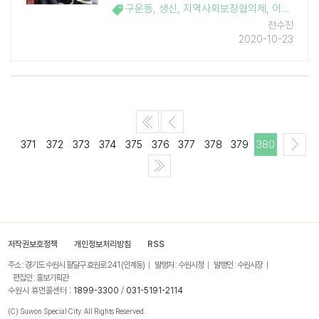
3가구를 방문하여 생신상을 차려드렸다. 구
구운동
,
생신
,
지역사회보장협의체
,
이웃돕기
운동 지역사회보장협의체는 2016년부터 지
전수진
속적으로 생신이 도래한 홀로 사는 노인들의
2020-10-23
집을 가정방문하여 외롭지 않게 생신상을 차
려드리 ..
371
372
373
374
375
376
377
378
379
380
저작권보호정책
개인정보처리방침
RSS
주소 : 경기도 수원시 팔달구 효원로 241 (인계동)
발행처 : 수원시청
발행인 : 수원시장
편집인 : 홍보기획관
수원시 휴먼콜센터 :
1899-3300
/
031-5191-2114
(C) Suwon Special City. All Rights Reserved.