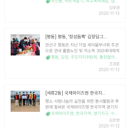
동 직원 등이 모여 안룡초등학교 앞 등굣길
곡선동
,
바르게살기
,
학교폭력예방
,
캠페인
,
안
에서 학교폭력예방 캠페인을 진행했다. 코로
김보경
나19로 인해 일부 학년의 학생들만이 교차하
2020-11-13
여 등교하고 있는 상황에서 학생들을 대상으
로 학교 ..
[평동] 평동, '정성듬뿍' 김장담그기 행사 진행
권선구 평동은 지난 11일 새마을부녀회 주관
으로 관내 홀몸노인 및 저소득 300세대에게
전달할 '사랑의 김장 담그기' 행사를 진행했
평동
,
김장
,
주민자치위원회
,
통장협의회
,
지역
다. 이날 행사는 평동새마을금고 후원으로
조경훈
주민자치위원회, 통장협의회, 지역사회보장
2020-11-12
협의체 등 10개 단체의 단체장 및 회원 30여
..
[세류2동] 국제와이즈멘 한국지역 경기지구 수원클럽, 세류2동에 2020 사..
평소 사랑나눔의 실천을 위한 봉사활동과 후
원에 힘써온 국제와이즈멘 한국지역 경기지
구 수원클럽은 11일 세류2동 관내 수급자 등
국제와이즈멘
,
한국지역
,
경기지구
,
수원클럽
,
어려운 이웃을 위한 사랑나눔 겨울 김장담그
김은영
기에 써달라며 100만원을 후원하였다. 이상
2020-11-12