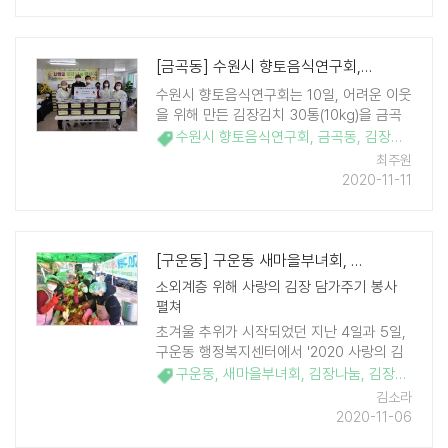
경 회장은 "추운 겨울을 맞이하여 주변의 어
려운 ..
[금곡동] 수원시 향토음식연구회, 금곡동 어려운 이웃 위해 '김장김치' 선물
수원시 향토음식연구회는 10일, 어려운 이웃
을 위해 만든 김장김치 30통(10kg)을 금곡
동 행정복지센터에 전달했다. 시 향통음식연
수원시 향토음식연구회
,
금곡동
,
김장김치
,
구회는 경기도 자원봉사센터 우수프로그램
최주원
사업의 일환으로 회원 및 수원시의회 유준숙
2020-11-11
의원과 함께 지역 내 소외계층을 위해 김장
담 ..
[구운동] 구운동 새마을부녀회, 사랑으로 버무린 김장김치 170가구에 전달
소외계층 위해 사랑의 김장 담가주기 봉사
펼쳐
초겨울 추위가 시작되었던 지난 4일과 5일,
구운동 행정복지센터에서 '2020 사랑의 김
장 담가주기' 행사가 열렸다. 구운동 새마을
구운동
,
새마을부녀회
,
김장나눔
,
김장담가주기
부녀회 주관으로 실시한 이번 김장행사는 동
김소라
단체장협의회의 후원으로 구운동 새마을3단
2020-11-06
체, ..