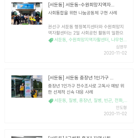
[서둔동] 서둔동-수원희망지역자활센터 '서호지구대에『서호쉼터』 현판 전달'
사회통합을 위한 나눔공동체 구현 사례
권선구 서둔동 행정복지센터와 수원희망지
역자활센터는 2일 사회공헌 활동의 일환으
로 수원서부경찰서 서호지구대에 직접 제작
서둔동
,
수원희망지역자활센터
,
나무현판
,
서호
한 나무현판을 전달했다. 서호지구대 내 서
심영무
호쉼터는 주민들을 위해 개방되어 있는 공간
2020-11-02
으로 현판이 없어 지 ..
[서둔동] 서둔동 중장년 1인가구 1746명 대상 전수 조사...생활고 28..
중장년 1인가구 전수조사로 고독사 예방 위
한 선제적 신속 대응 사례
서둔동
,
질병
,
중장년
,
질병
,
빈곤
,
전화
,
우편
,
안도형
2020-11-02