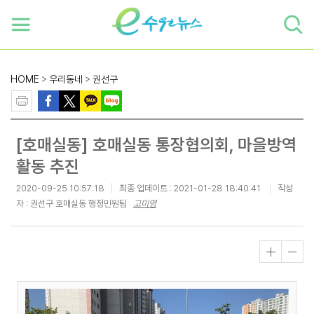
하단 바로가기
본문 바로가기
본문바로가기
HOME
>
우리동네
>
권선구
[호매실동] 호매실동 통장협의회, 마을방역
활동 추진
2020-09-25 10:57:18
최종 업데이트 :
2021-01-28 18:40:41
작성
자 : 권선구 호매실동 행정민원팀
고미영