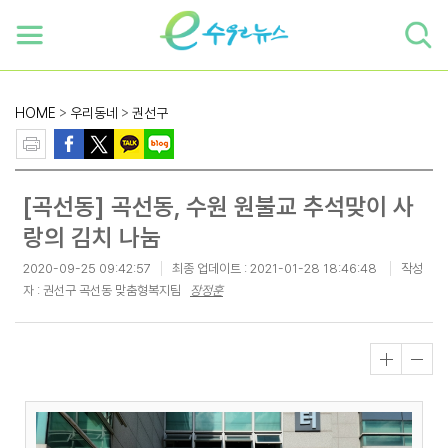
하단 바로가기
본문 바로가기
본문바로가기
HOME
>
우리동네
>
권선구
[곡선동] 곡선동, 수원 원불교 추석맞이 사
랑의 김치 나눔
2020-09-25 09:42:57
최종 업데이트 :
2021-01-28 18:46:48
작성
자 : 권선구 곡선동 맞춤형복지팀
장정훈