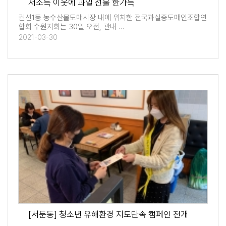
저소득 이웃에 과일 선물 한가득
권선1동 농수산물도매시장 내에 위치한 전국과실중도매인조합연
합회 수원지회는 30일 오전, 관내 …
2021-03-30
[서둔동] 청소년 유해환경 지도단속 캠페인 전개