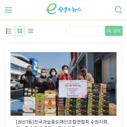
하단 바로가기
본문 바로가기
본문바로가기
검색
[권선1동]전국과실중도매인조합연합회 수원지회,