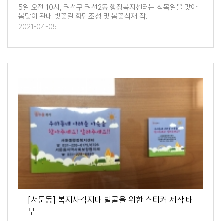
5일 오전 10시, 권선구 권선2동 행정복지센터는 식목일을 맞아
봄맞이 관내 벚꽃길 화단조성 및 봄꽃식재 작…
2021-04-05
[서둔동] 복지사각지대 발굴을 위한 스티커 제작 배
부