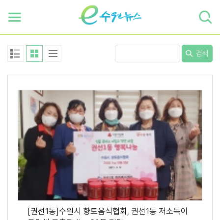
하단 바로가기
본문 바로가기
본문바로가기
검색
[권선1동]수원시 향토음식협회, 권선1동 저소득이