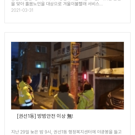
을 맞아 홀몸노인을 대상으로 겨울이불빨래 서비스…
2021-03-31
[권선1동] 방범안전 이상 無!
지난 29일 늦은 밤 9시, 권선1동 행정복지센터에 야광봉을 들고