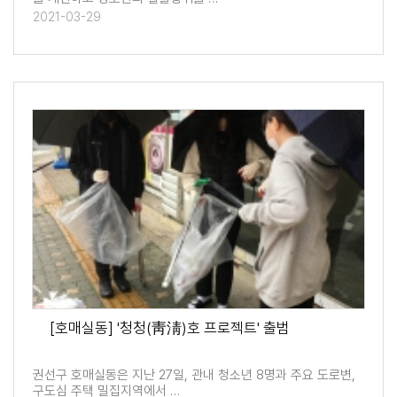
2021-03-29
[호매실동] '청청(靑淸)호 프로젝트' 출범
권선구 호매실동은 지난 27일, 관내 청소년 8명과 주요 도로변,
구도심 주택 밀집지역에서 …