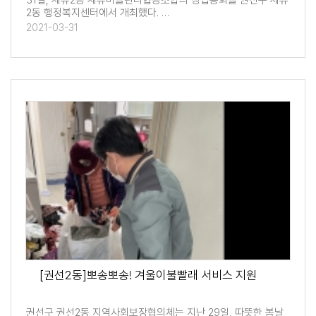
31일, 세류2동 세류마을관리협동조합의 창립총회를 권선구 세류
2동 행정복지센터에서 개최했다. …
2021-03-31
[권선2동]뽀송뽀송! 겨울이불빨래 서비스 지원
권선구 권선2동 지역사회보장협의체는 지난 29일, 따뜻한 봄날