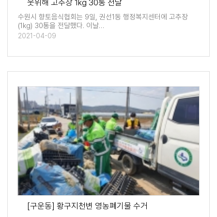
웃위해 고추장 1kg 30통 전달
수원시 향토음식협회는 9일, 권선1동 행정복지센터에 고추장
(1kg) 30통을 전달했다. 이날…
2021-04-09
[구운동] 황구지천변 영농폐기물 수거