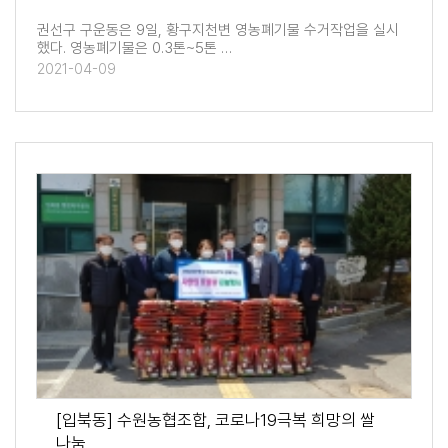
권선구 구운동은 9일, 황구지천변 영농폐기물 수거작업을 실시
했다. 영농폐기물은 0.3톤~5톤 …
2021-04-09
[입북동] 수원농협조합, 코로나19극복 희망의 쌀
나눔