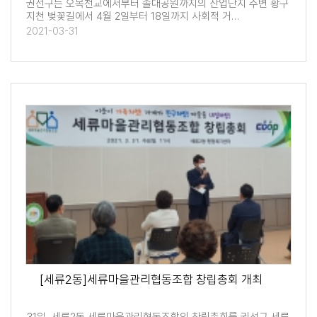
권선구는 오목천교에서부터 솔대공원까지의 산업단지 주변 황구
지천 벚꽃길에서 4월 2일부터 18일까지 사회적 거…
2021-03-31
[세류2동]세류마을관리협동조합 창립총회 개최