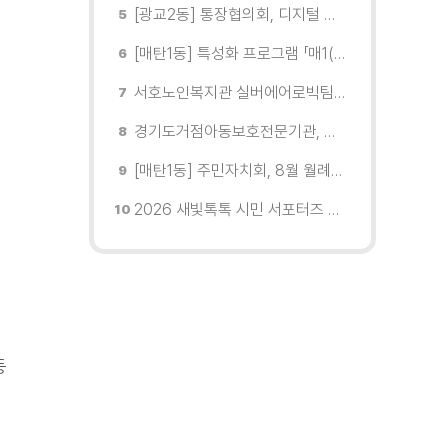
[광교2동] 통장협의회, 디지털 교육 실시
[매탄1동] 특성화 프로그램 「매1(일) 친환경 문화학교」 개강
서호노인복지관 실버에어로빅팀, 제2회 협회장배 수원시에어로빅힙합대회 시니어부 단체전'1위'쾌거
경기도거점아동보호전문기관, 학대피해아동가정 회복 및 재학대 예방 나선다
[매탄1동] 주민자치회, 8월 월례회의 개최
2026 새빛톡톡 시민 서포터즈 발대식 현장
등