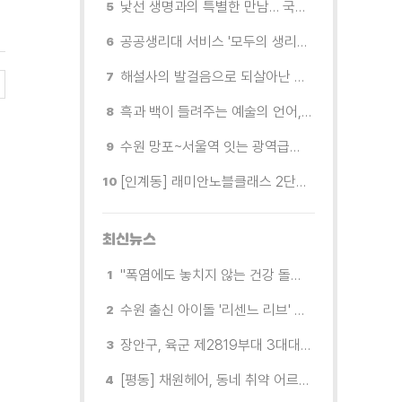
낯선 생명과의 특별한 만남… 국제전 《패트리샤 피치니니: 킨쉽》
공공생리대 서비스 '모두의 생리대' 시범 운영...수원시청·4개 구청 등에 지급기 설치
해설사의 발걸음으로 되살아난 수원의 독립운동 역사
흑과 백이 들려주는 예술의 언어, 수원시립미술관 소장품전《블랑 블랙 파노라마》
수원 망포~서울역 잇는 광역급행버스 M5165번, 8월 3일 개통
[인계동] 래미안노블클래스 2단지 경로당, 무더위 속 독거노인에게 '따뜻한 한 끼' 대접
최신뉴스
"폭염에도 놓치지 않는 건강 돌봄" 팔달구보건소 취약계층 안부 살핀다
수원 출신 아이돌 '리센느 리브' 추천! 직접 따라가 본 수원 필수 코스
장안구, 육군 제2819부대 3대대로부터 감사장 받아
[평동] 채원헤어, 동네 취약 어르신을 위한 이미용서비스 무료 지원