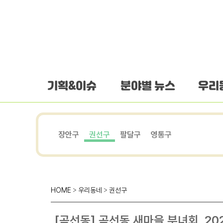
하단 바로가기
본문 바로가기
본문바로가기
기획&이슈
분야별 뉴스
우리
장안구
권선구
팔달구
영통구
HOME
>
우리동네
>
권선구
[곡선동] 곡선동 새마을 부녀회, 2