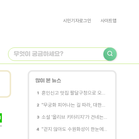
시민기자로그인
사이트맵
많이 본 뉴스
혼인신고 맛집 팔달구청으로 오세요
"무궁화 피어나는 길 따라, 대한민국을 걷는다"
소설 '올리브 키터리지'가 건네는 삶과 연민의 철학
"걷지 않아도 수원화성이 한눈에"…무장애 관광버스 '수원행차' 타보니