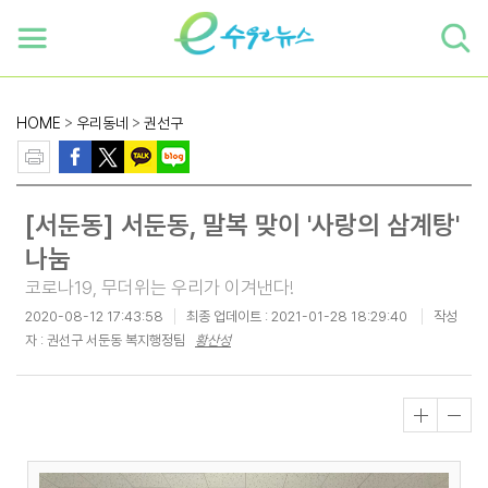
하단 바로가기
본문 바로가기
본문바로가기
HOME
>
우리동네
>
권선구
[서둔동] 서둔동, 말복 맞이 '사랑의 삼계탕'
나눔
코로나19, 무더위는 우리가 이겨낸다!
2020-08-12 17:43:58
최종 업데이트 :
2021-01-28 18:29:40
작성
자 : 권선구 서둔동 복지행정팀
황산성