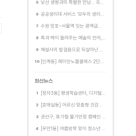
낯선 생명과의 특별한 만남… 국제전 《패트리샤 피치니니: 킨쉽》
공공생리대 서비스 '모두의 생리대' 시범 운영...수원시청·4개 구청 등에 지급기 설치
수원 망포~서울역 잇는 광역급행버스 M5165번, 8월 3일 개통
흑과 백이 들려주는 예술의 언어, 수원시립미술관 소장품전《블랑 블랙 파노라마》
해설사의 발걸음으로 되살아난 수원의 독립운동 역사
[인계동] 래미안노블클래스 2단지 경로당, 무더위 속 독거노인에게 '따뜻한 한 끼' 대접
최신뉴스
[정자3동] 평생학습센터, 디지털 생활문해교실 개강
[호매실동] 어르신 맞춤형 건강특화사업 「은빛반짝 실버종이공방」 운영
권선구, 휴가철 물가안정 캠페인 전개
[우만1동] 여름방학 맞이 청소년 유해환경 캠페인 실시