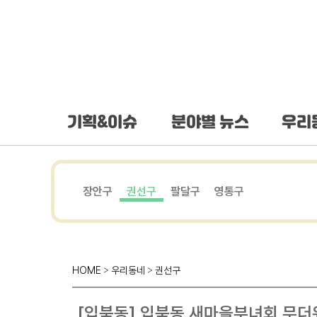
하단 바로가기
본문 바로가기
본문바로가기
기획&이슈
분야별 뉴스
우리
장안구
권선구
팔달구
영통구
HOME
>
우리동네
>
권선구
[입북동] 입북동 새마을부녀회 무더