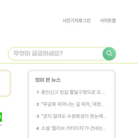
시민기자로그인
사이트맵
많이 본 뉴스
혼인신고 맛집 팔달구청으로 오세요
"무궁화 피어나는 길 따라, 대한민국을 걷는다"
"걷지 않아도 수원화성이 한눈에"…무장애 관광버스 '수원행차' 타보니
소설 '올리브 키터리지'가 건네는 삶과 연민의 철학