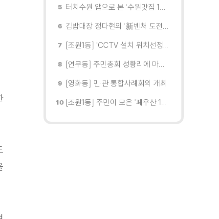
터치수원 앱으로 본 '수원맛집 100선'... 장안구 맛집을 찾다
김밥대장 정다현의 '新벤처 도전이야기'
[조원1동] 'CCTV 설치 위치선정협의회' 회의 개최
[연무동] 주민총회 성황리에 마무리
[영화동] 민·관 통합사례회의 개최
한
[조원1동] 주민이 모은 '폐우산 100개' 수원여대에 1차 전달
도
을
여