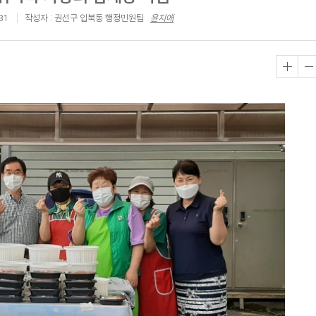
31
작성자 : 권선구 입북동 행정민원팀
윤지애