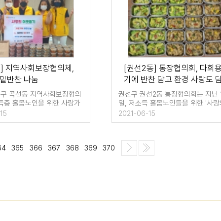
동] 지역사회보장협의체,
[권선2동] 통장협의회, 다회
 밑반찬 나눔
기에 반찬 담고 환경 사랑도 
고
권선구 곡선동 지역사회보장협의
권선구 권선2동 통장협의회는 지난 
득층 홀몸노인을 위한 사랑가
일, 저소득 홀몸노인들을 위한 '사랑
눔 행사를 …
반찬나누기' 사업을 추진…
15
2021-06-15
64
365
366
367
368
369
370