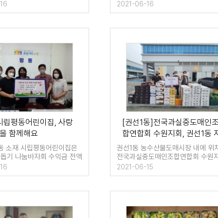
는 …
설렁탕(대표 김춘도…
16
2021-06-16
]시립평동어린이집, 사랑
[권선1동]전국과실중도매인
눔을 함께해요
합연합회 수원지회, 권선1동 
소득이웃에 과일선물
동 소재 시립평동어린이집은
권선1동 농수산물도매시장 내에 위
이웃돕기 나눔바자회 수익금 전액
전국과실중도매인조합연합회 수원
정복지센터에 기탁했다. …
는 15일 오전, 관내 홀몸노인 및 사
16
2021-06-15