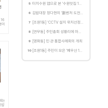
터치수원 앱으로 본 '수원맛집 100선'... 장안구 맛집을 찾다
선
김밥대장 정다현의 '新벤처 도전이야기'
16
[조원1동] 'CCTV 설치 위치선정협의회' 회의 개최
경이
[연무동] 주민총회 성황리에 마무리
[영화동] 민·관 통합사례회의 개최
[조원1동] 주민이 모은 '폐우산 100개' 수원여대에 1차 전달
체는
국밥