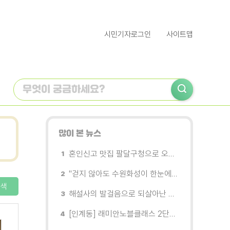
시민기자로그인
사이트맵
많이 본 뉴스
혼인신고 맛집 팔달구청으로 오세요
"걷지 않아도 수원화성이 한눈에"…무장애 관광버스 '수원행차' 타보니
색
해설사의 발걸음으로 되살아난 수원의 독립운동 역사
[인계동] 래미안노블클래스 2단지 경로당, 무더위 속 독거노인에게 '따뜻한 한 끼' 대접