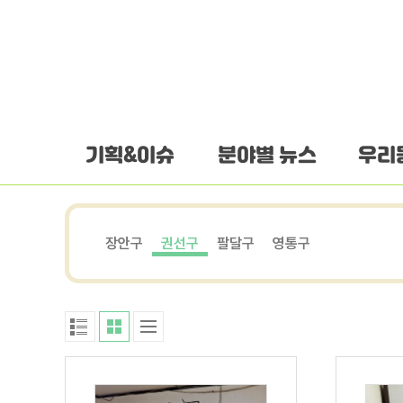
하단 바로가기
본문 바로가기
본문바로가기
기획&이슈
분야별 뉴스
우리
장안구
권선구
팔달구
영통구