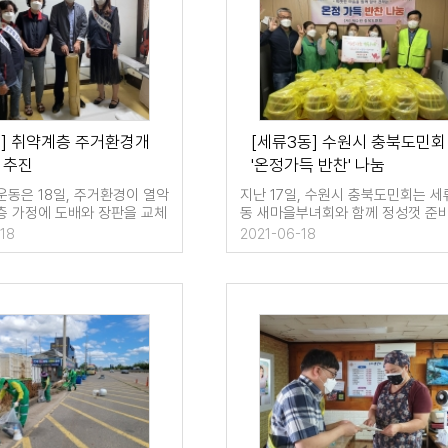
동] 취약계층 주거환경개
[세류3동] 수원시 충북도민회
 추진
'온정가득 반찬' 나눔
운동은 18일, 주거환경이 열악
지난 17일, 수원시 충북도민회는 세
층 가정에 도배와 장판을 교체
동 새마을부녀회와 함께 정성껏 준
거환경 개선사업을 실시…
사랑의 반찬을 전달했다. …
18
2021-06-18