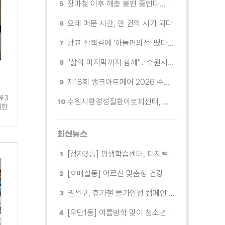
장마철 이후 해충 불편 줄인다… 영통구보건소, 신동수변공원·원천리천 집중 방제
오래 머문 시간, 한 권의 시가 되다
광교 산책길에 '하늘편의점' 떴다… 드론배송 시연
"삶의 마지막까지 함께"... 수원시 8개 기관, 어르신 돌봄의 손을 맞잡다
제18회 뱅크아트페어 2026 수원 개막, '나도 그림을 소유한다'
류3
수원시환경성질환아토피센터, 시민 초청 환경보건 무료공개강좌 참가자 모집
비한
최신뉴스
[정자3동] 평생학습센터, 디지털 생활문해교실 개강
[호매실동] 어르신 맞춤형 건강특화사업 「은빛반짝 실버종이공방」 운영
권선구, 휴가철 물가안정 캠페인 전개
[우만1동] 여름방학 맞이 청소년 유해환경 캠페인 실시