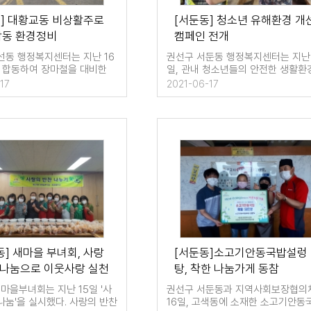
동] 대황교동 비상활주로
[서둔동] 청소년 유해환경 개
합동 환경정비
캠페인 전개
선동 행정복지센터는 지난 16
권선구 서둔동 행정복지센터는 지난 
과 합동하여 장마철을 대비한
일, 관내 청소년들의 안전한 생활환
경수대로 비상활주로의 합…
될 수 있도록 유해환경을 개선하…
17
2021-06-17
동] 새마을 부녀회, 사랑
[서둔동]소고기안동국밥설렁
찬나눔으로 이웃사랑 실천
탕, 착한 나눔가게 동참
마을부녀회는 지난 15일 '사
권선구 서둔동과 지역사회보장협의
나눔'을 실시했다. 사랑의 반찬
16일, 고색동에 소재한 소고기안동