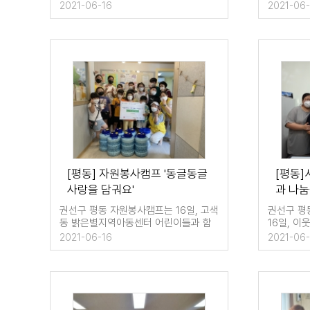
제2호 예방접종센터에 방문해 …
나눔 행사
2021-06-16
2021-06-
[평동] 자원봉사캠프 '동글동글
[평동
사랑을 담궈요'
과 나
권선구 평동 자원봉사캠프는 16일, 고색
권선구 평
동 밝은별지역아동센터 어린이들과 함
16일, 
께 매실청 담그…
을 평동행
2021-06-16
2021-06-