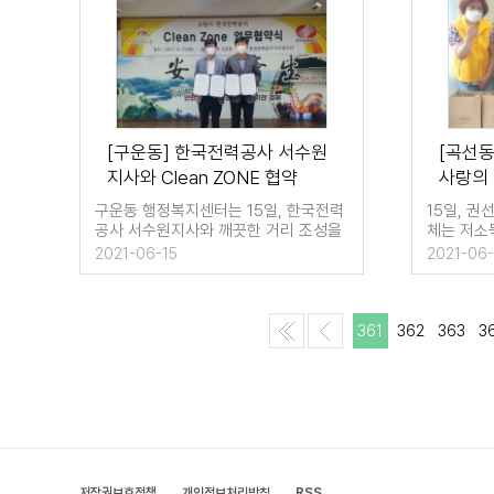
[구운동] 한국전력공사 서수원
[곡선
지사와 Clean ZONE 협약
사랑의
구운동 행정복지센터는 15일, 한국전력
15일, 
공사 서수원지사와 깨끗한 거리 조성을
체는 저소
위한 클린존(Clean Zone)…
득 반찬나
2021-06-15
2021-06-
361
362
363
3
저작권보호정책
개인정보처리방침
RSS