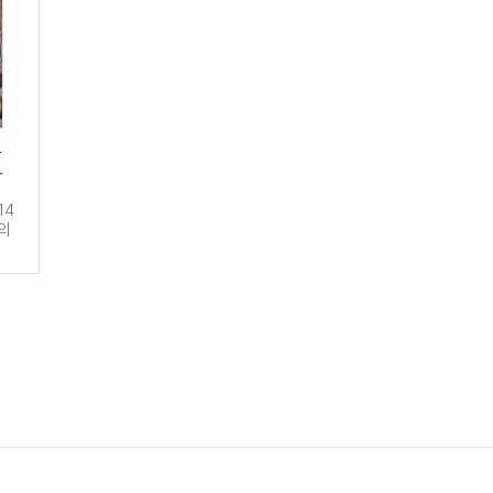
용
담
14
의