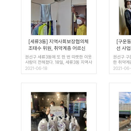
[세류3동] 지역사회보장협의체
[구운
조태수 위원, 취약계층 어르신
선 사업
에게 환한 빛을 전하다.
권선구 세류3동에 또 한 번 따뜻한 이웃
권선구 구
사랑이 전해졌다. 18일, 세류3동 지역사
한 취약계
회보장협의체의…
해주는 주
2021-06-18
2021-06-