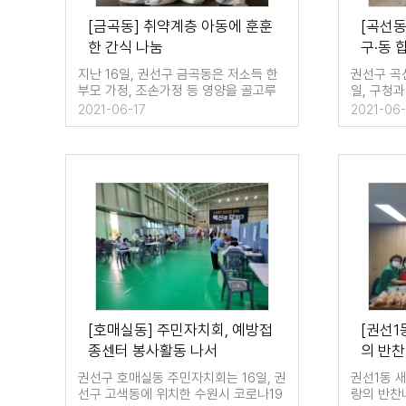
[금곡동] 취약계층 아동에 훈훈
[곡선
한 간식 나눔
구·동 
지난 16일, 권선구 금곡동은 저소득 한
권선구 곡
부모 가정, 조손가정 등 영양을 골고루
일, 구청
챙기지 …
대황교동 
2021-06-17
2021-06-
[호매실동] 주민자치회, 예방접
[권선1
종센터 봉사활동 나서
의 반
권선구 호매실동 주민자치회는 16일, 권
권선1동 새
선구 고색동에 위치한 수원시 코로나19
랑의 반찬