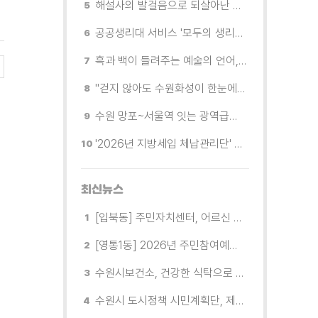
해설사의 발걸음으로 되살아난 수원의 독립운동 역사
공공생리대 서비스 '모두의 생리대' 시범 운영...수원시청·4개 구청 등에 지급기 설치
흑과 백이 들려주는 예술의 언어, 수원시립미술관 소장품전《블랑 블랙 파노라마》
"걷지 않아도 수원화성이 한눈에"…무장애 관광버스 '수원행차' 타보니
수원 망포~서울역 잇는 광역급행버스 M5165번, 8월 3일 개통
'2026년 지방세입 체납관리단' 출범... 체납자 실태조사 본격 추진
최신뉴스
[입북동] 주민자치센터, 어르신 대상으로 '찾아가는 복지관' 운영
[영통1동] 2026년 주민참여예산 사업 '찾아가는 이야기 나눔' 프로그램 운영
수원시보건소, 건강한 식탁으로 어르신 건강 지킨다
수원시 도시정책 시민계획단, 제5회 운영위원회 개최