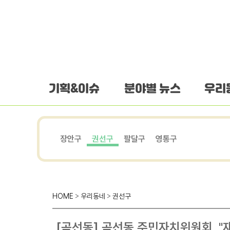
하단 바로가기
본문 바로가기
본문바로가기
기획&이슈
분야별 뉴스
우리
장안구
권선구
팔달구
영통구
HOME
>
우리동네
>
권선구
[곡선동] 곡선동 주민자치위원회, "