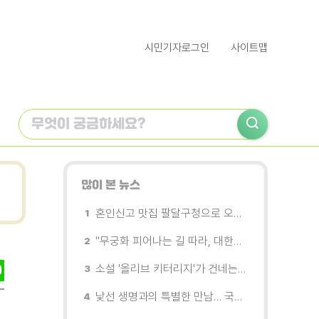
시민기자로그인
사이트맵
많이 본 뉴스
혼인신고 맛집 팔달구청으로 오세요
"무궁화 피어나는 길 따라, 대한민국을 걷는다"
소설 '올리브 키터리지'가 건네는 삶과 연민의 철학
낯선 생명과의 특별한 만남… 국제전 《패트리샤 피치니니: 킨쉽》