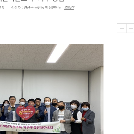
55
작성자 : 권선구 곡선동 행정민원팀
조미현