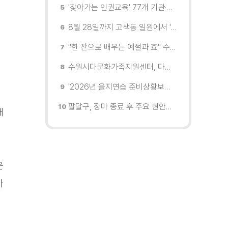
'찾아가는 인권교육' 77개 기관·단체 방문해 맞춤형 인권교육 진행
8월 28일까지 고색동 일원에서 '이동형 스마트 자원순환센터' 시범 운영
"한 잔으로 배우는 예절과 효" 수원 드림스타트, 아동 대상 전통문화 체험
수원시다문화가족지원센터, 다문화가족 자녀 여름캠프 '우리들의 여름 페이지' 운영
'2026년 을지연습 준비상황보고회' 열고 준비상항 점검
팔달구, 장마 종료 후 주요 현안지역 현장 점검 실시
재
운
사