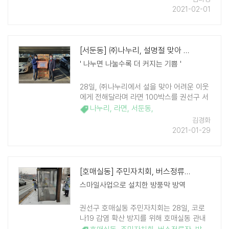
운동'을 통해 마련한 것으로 모두가 힘든 시
2021-02-01
기에 십시일반으로 모은 소중한 마음과 정성
이 담겨있어 그 ..
[서둔동] ㈜나누리, 설명절 맞아 어려운 이웃 위해 라면 기부
' 나누면 나눌수록 더 커지는 기쁨 '
28일, ㈜나누리에서 설을 맞아 어려운 이웃
에게 전해달라며 라면 100박스를 권선구 서
둔동행정복지센터에 전달했다. ㈜나누리는
나누리
,
라면
,
서둔동
,
생활폐기물 수집·운반업체로, 매년 서둔동의
김경화
어려운 이웃들을 위해 이 ..
2021-01-29
[호매실동] 주민자치회, 버스정류장 방풍막 방역 실시
스마일사업으로 설치한 방풍막 방역
권선구 호매실동 주민자치회는 28일, 코로
나19 감염 확산 방지를 위해 호매실동 관내
버스정류장 4개소에 집중 방역을 실시했다.