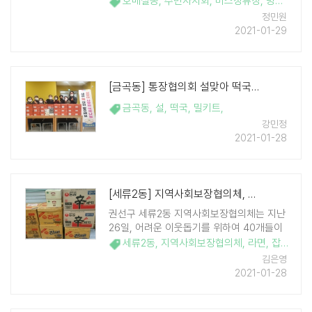
호매실동
,
주민자치회
,
버스정류장
,
방풍막
,
코
위 버스정류장은 2020년 호매실동 주민자
정민원
치회의 스마일사업(스스로 ..
2021-01-29
[금곡동] 통장협의회 설맞아 떡국 밀키트 45가구에 전달
금곡동
,
설
,
떡국
,
밀키트
,
강민정
2021-01-28
[세류2동] 지역사회보장협의체, 이웃돕기 물품 기부
권선구 세류2동 지역사회보장협의체는 지난
26일, 어려운 이웃돕기를 위하여 40개들이
라면 5박스, 32들이 라면 2박스 등 모두 7박
세류2동
,
지역사회보장협의체
,
라면
,
잡곡
,
김
,
스의 라면과 잡곡 2세트를 기부하였다. 동 지
김은영
역사회보장협의체는 지난해 12월에도 사랑
2021-01-28
나눔을 위한 물품으로 조미김 15박스를 후원
하는 등 평 ..