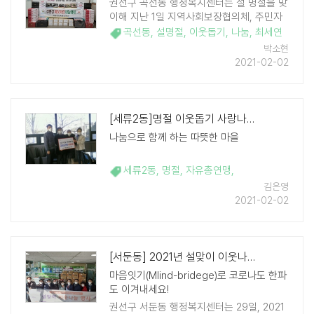
권선구 곡선동 행정복지센터는 설 명절을 맞
이해 지난 1일 지역사회보장협의체, 주민자
치위원회 등 관내 단체의 후원으로 이웃돕기
곡선동
,
설명절
,
이웃돕기
,
나눔
,
최세연
물품 나눔 행사를 비대면으로 진행했다. 이
박소현
날 지원 받은 후원물품(햇반 50박스, 라면
2021-02-02
120박스, 김 100박스, 떡국떡 60박스 등)
및 후원금은 ..
[세류2동]명절 이웃돕기 사랑나눔 후원 줄이어
나눔으로 함께 하는 따뜻한 마을
세류2동
,
명절
,
자유총연맹
,
김은영
2021-02-02
[서둔동] 2021년 설맞이 이웃나눔 행사 열어
마음잇기(MIind-bridege)로 코로나도 한파
도 이겨내세요!
권선구 서둔동 행정복지센터는 29일, 2021