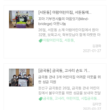
[서둔동] 아람어린이집, 서둔동에 이웃돕기 성금 기부
꼬마 기부천사들의 마음잇기(Mind-
bridege) 이웃나눔
26일, 서둔동 소재 아람어린이집에서 원아
32명, 보육교사, 학부모님이 함께 따뜻한 마
음을 담아 이웃돕기 성금 78만3천620원을
아람어린이집
,
서둔동
,
서둔동 행정복지센터에 기부했다. 성금은 아
김경화
람어린이집 원아들이 ..
2021-01-27
[금곡동] 금곡동, 고사리 손도 기부문화 배워요
금곡동 관내 3개 어린이집 어려운 이웃을 위
한 성금 지원
권선구 금곡동은 26일, 금곡동 관내 어린이
집에서 불우이웃을 위한 성금을 보내와 전달
식을 개최했다. 시립금곡동어린이집 (원장
금곡동
,
고사리
,
어린이집
,
시립금곡동어린이집
한성숙), 시립모아1 어린이집 (원장 최은아) ,
김미연
시립모아 2 어린이집(원장 한 ..
2021-01-27