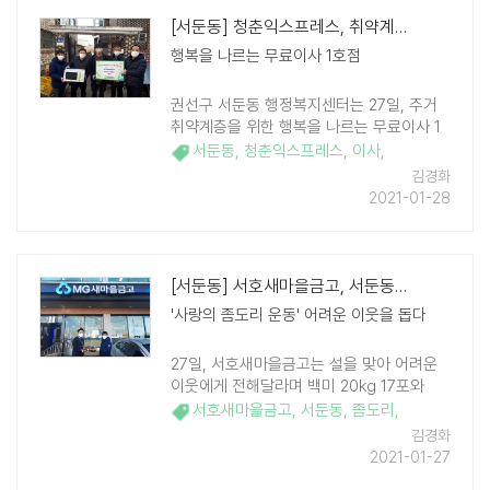
[서둔동] 청춘익스프레스, 취약계층 위한 '첫이사'완료
행복을 나르는 무료이사 1호점
권선구 서둔동 행정복지센터는 27일, 주거
취약계층을 위한 행복을 나르는 무료이사 1
호점을 완료했다. 서둔동 행정복지센터는 지
서둔동
,
청춘익스프레스
,
이사
,
난 해 12월에 지역 내 포장이사 전문업체인
김경화
청춘 익스프레스(대표 ..
2021-01-28
[서둔동] 서호새마을금고, 서둔동에 설명절 맞아 '좀도리 쌀' 기부
'사랑의 좀도리 운동' 어려운 이웃을 돕다
27일, 서호새마을금고는 설을 맞아 어려운
이웃에게 전해달라며 백미 20kg 17포와
10kg 56포를 서둔동 행정복지센터에 전달
서호새마을금고
,
서둔동
,
좀도리
,
했다. 서호새마을금고는 매년 '사랑의 좀도리
김경화
운동' 캠페인을 통 ..
2021-01-27