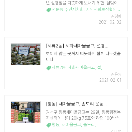
년 설명절을 따뜻하게 보내기 위한 '설맞이
이웃 나눔 행사'를 가졌다. 서둔동 단체장협
서둔동 주민자치회
,
지역사회보장협의체
,
새마
의회 주관으로 실시한 이번 설맞이 나눔 행
김경화
사에는 서둔동 주민자치회, 지 ..
2021-02-02
[세류2동] 세화새마을금고, 설명절 이웃돕기 백미 전달
보이지 않는 곳까지 따뜻하게 함께 나누겠습
니다
세류2동
,
세화새마을금고
,
설
,
김은영
2021-02-01
[평동] 새마을금고, 좀도리 운동으로 이웃돕기 물품 지원
권선구 평동새마을금고는 29일, 평동행정복
지센터에 백미 20kg 75포와 라면 100박스
를 이웃돕기 물품으로 후원했다. 이번 후원
평동
,
새마을금고
,
좀도리
,
물품은 평동 새마을금고에서 '사랑의 좀도리
김미영