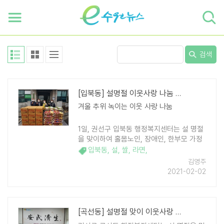
하단 바로가기
본문 바로가기
본문바로가기
검색
[입북동] 설명절 이웃사랑 나눔 실천
겨울 추위 녹이는 이웃 사랑 나눔
1일, 권선구 입북동 행정복지센터는 설 명절
을 맞이하여 홀몸노인, 장애인, 한부모 가정
등 저소득 가정 159 세대에게 쌀 81포와 라
입북동
,
설
,
쌀
,
라면
,
면 78박스를 전달하였다. 이날 전달식은 입
김영주
북동 주민자치위원회, 통장협의회, 지역사회
2021-02-02
..
[곡선동] 설명절 맞이 이웃사랑 나눔