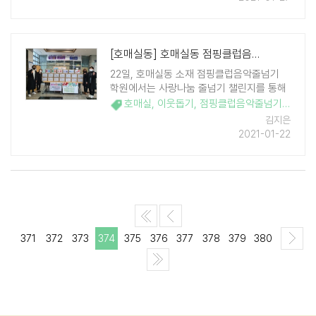
[호매실동] 호매실동 점핑클럽음악줄넘기 학원, 라면 20박스 기부
22일, 호매실동 소재 점핑클럽음악줄넘기
학원에서는 사랑나눔 줄넘기 챌린지를 통해
모은 라면 20박스를 호매실동행정복지센터
호매실
,
이웃돕기
,
점핑클럽음악줄넘기
,
줄넘기
에 기탁하였다. 이번 챌린지는 아이들이 집
김지은
에서 줄넘기 운동을 하는 영상을 찍어 보내
2021-01-22
면 아이들 앞으로 라면이 적립되고, 이렇게 ..
371
372
373
374
375
376
377
378
379
380