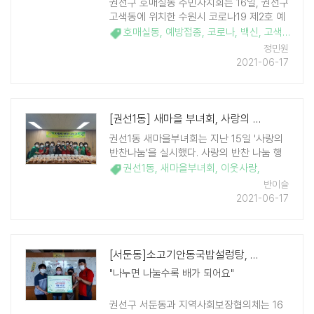
권선구 호매실동 주민자치회는 16일, 권선구
고색동에 위치한 수원시 코로나19 제2호 예
방접종센터에 방문해 봉사활동을 진행했다.
호매실동
,
예방접종
,
코로나
,
백신
,
고색동
,
코로나19 예방접종센터에 많은 주민들이 접
정민원
종에 참여함에 따라 주민자치회 위원들은 ..
2021-06-17
[권선1동] 새마을 부녀회, 사랑의 반찬나눔으로 이웃사랑 실천
권선1동 새마을부녀회는 지난 15일 '사랑의
반찬나눔'을 실시했다. 사랑의 반찬 나눔 행
사는 회원들이 직접 만든 김치, 제육볶음, 양
권선1동
,
새마을부녀회
,
이웃사랑
,
파 장아찌, 부침개 등 밑반찬을 담아 식사를
반이슬
챙기기 어려운 관내 홀몸 노인 및 사례관리
2021-06-17
대상자 등 저소득 이웃 36가구에게 전달하
고 ..
[서둔동]소고기안동국밥설렁탕, 착한 나눔가게 동참
"나누면 나눌수록 배가 되어요"
권선구 서둔동과 지역사회보장협의체는 16