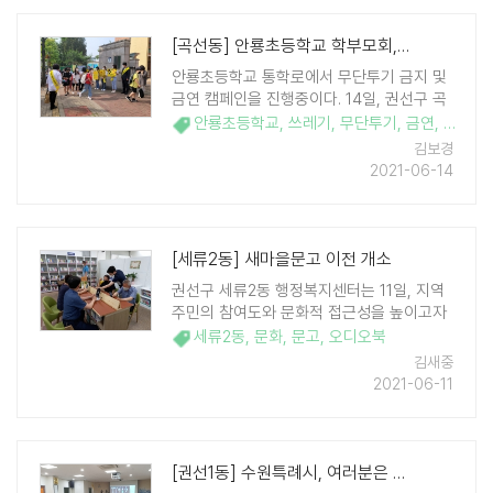
[곡선동] 안룡초등학교 학부모회, 깨끗한 통학로 만들기 캠페인 전개
안룡초등학교 통학로에서 무단투기 금지 및
금연 캠페인을 진행중이다. 14일, 권선구 곡
선동은 안룡초등학교 학부모회, 김강식 도의
안룡초등학교
,
쓰레기
,
무단투기
,
금연
,
곡선동
,
원, 장정희 시의원과 함께 안룡초등학교의
김보경
통학로 구간에 모여 '깨끗한 통학로 만들기
2021-06-14
캠페인'을 진행하였다. 이날 캠페인은 안룡초
..
[세류2동] 새마을문고 이전 개소
권선구 세류2동 행정복지센터는 11일, 지역
주민의 참여도와 문화적 접근성을 높이고자
2층에서 운영하던 새마을문고를 1층으로 이
세류2동
,
문화
,
문고
,
오디오북
전하고 개소식을 열었다. 새롭게 조성된 새
김새중
마을 문고에는 신간 위주의 장서 1천400 여
2021-06-11
권을 비치하여 북카페 형식으로 언제든 이용
할 수 있다. ..
[권선1동] 수원특례시, 여러분은 얼마나 알고 계신가요?