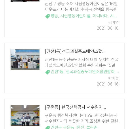
권선구 평동 소재 시립평동어린이집은 16일,
이웃돕기 나눔바자회 수익금 전액을 평동행
정복지센터에 기탁했다. 이날 기탁된 성금은
평동
,
시립평동어린이집
,
아나바다
,
시장놀이
,
시립평동어린이집 원생들과 학부모들이 기
김미영
증한 의류와 생필품 등을 서로 교환하거나
2021-06-16
판매하여 모은 ..
[권선1동]전국과실중도매인조합연합회 수원지회, 권선1동 저소득이웃에 과일선물..
권선1동 농수산물도매시장 내에 위치한 전국
과실중도매인조합연합회 수원지회는 15일
오전, 관내 홀몸노인 및 사례관리대상자 등
권선1동
,
전국과실중도매인조합연합회
,
과일
,
저소득 이웃에게 과일을 전달해 달라며 권선
반이슬
1동 행정복지센터에 과일을 기탁했다. 전국
2021-06-16
과실중도매인조합연합회 수원지회는 분기
별, 명절 때마다 권선 ..
[구운동] 한국전력공사 서수원지사와 Clean ZONE 협약
구운동 행정복지센터는 15일, 한국전력공사
서수원지사와 깨끗한 거리 조성을 위한 클린
존(Clean Zone) 업무협약을 체결했다. 이
권선구 구운동
,
한전
,
클린존
,