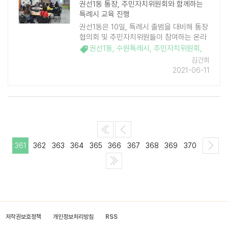
권선1동 통장, 주민자치위원회와 함께하는
특례시 교육 진행
권선1동은 10일, 특례시 출범을 대비해 통장
협의회 및 주민자치위원들이 참여하는 온라
인(ZOOM) 교육을 실시했다. 이날 교육은 수
권선1동
,
수원특례시
,
주민자치위원회
,
원특례시 참여본부 유문종 본부장이 강사로
김건희
나섰으며 강의 내용은 특례시 도입의 의미
2021-06-11
와, 주 ..
361
362
363
364
365
366
367
368
369
370
저작권보호정책
개인정보처리방침
RSS