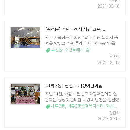
홍지나
만들어 권선2동 홀몸노인 13가구에 전달했
2021-06-16
..
[곡선동] 수원특례시 시민 교육, 줌으로 진행
권선구 곡선동은 지난 14일, 수원 특례시 출
범을 앞두고 수원 특례시에 대한 공감대를
형성하고자 주민과 함께하는 '수원 특례시
곡선동
,
수원특례시
,
줌
,
시민 교육'을 영상회의로 실시했다. 시민이
조미현
만드는 수원특례시 참여본부장 유문종 소장
2021-06-15
이 강사로 참여한 이번 교육은 주민자치위원
및 통장 등 ..
[세류3동] 권선구 가정어린이집 연합회, 사랑의 반찬 나눔
지난 14일, 수원시 권선구 가정어린이집 연
합회는 정성껏 준비한 사랑의 반찬을 전달했
다. 이 날 총 64통의 반찬이 관내 저소득 모
세류3동
,
세류3동행정복지센터
,
권선구
,
가정
자가구와 사례관리 대상 20세대에 전달 됐
김진하
다. 권선구 가정어린이집연합회는 코로나19
2021-06-15
로 취약계층의 어려움이 심화 된 지난해부터
꾸준한 반찬 나눔 ..