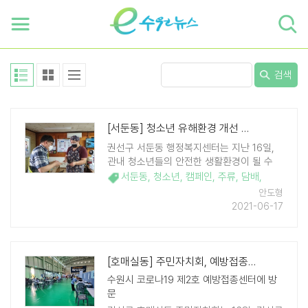
하단 바로가기
본문 바로가기
본문바로가기
검색
[서둔동] 청소년 유해환경 개선 캠페인 전개
권선구 서둔동 행정복지센터는 지난 16일,
관내 청소년들의 안전한 생활환경이 될 수
있도록 유해환경을 개선하고자 탑동초등학
서둔동
,
청소년
,
캠페인
,
주류
,
담배
,
교 일대의 음식점, 편의점 등을 방문해 지도․
안도형
단속 캠페인을 펼쳤다. 이날 활동은 주류·담
2021-06-17
배 등 청소년 유해물품 판매 금지, 청소년 출
입시간 준수 ..
[호매실동] 주민자치회, 예방접종센터 봉사활동 나서
수원시 코로나19 제2호 예방접종센터에 방
문