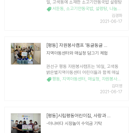
일, 고색동에 소재한 소고기안동국밥 설렁탕
(대표 김춘도)이 '착한 나눔가게'에 동참하여
서둔동
,
소고기안동국밥
,
설렁탕
,
나눔가게
,
고
매월 저소득층을 위한 소고기 안동국밥 50
김경화
인분을 기탁하기로 했다. 앞서 소고기 ..
2021-06-17
[평동] 자원봉사캠프 '동글동글 사랑을 담궈요'
지역아동센터와 매실청 담그기 체험
권선구 평동 자원봉사캠프는 16일, 고색동
밝은별지역아동센터 어린이들과 함께 매실
청 담그는 체험행사를 추진했다. 이날 행사
평동
,
지역아동센터
,
매실청
,
자원봉사캠프
,
고
는 평동자원봉사캠프 특화사업으로 코로나
김미영
19로 외부활동을 할 수 없는 ..
2021-06-17
[평동]시립평동어린이집, 사랑과 나눔을 함께해요
-아나바다 시장놀이 수익금 기탁