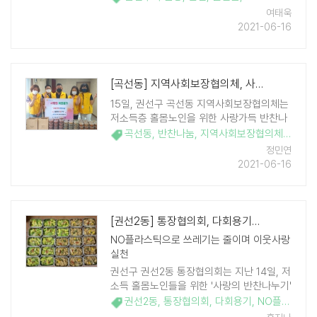
번 협약으로 배전 전주에 디자인 시트지를
여태욱
부착하는 범죄예방 환경설계인 셉테드
2021-06-16
(CPTED) 기법을 활용해 깔끔한 거리환경
조성을 기대 ..
[곡선동] 지역사회보장협의체, 사랑의 밑반찬 나눔
15일, 권선구 곡선동 지역사회보장협의체는
저소득층 홀몸노인을 위한 사랑가득 반찬나
눔 행사를 가졌다. 이날 반찬나눔은 이른 더
곡선동
,
반찬나눔
,
지역사회보장협의체
,
제육볶
위로 입맛을 잃고 코로나19 백신접종 이후
정민연
기력을 잃은 노인 등에게 사랑을 전하고자
2021-06-16
진행 됐다. 협의체 위원들은 이른 아침부터 ..
[권선2동] 통장협의회, 다회용기에 반찬 담고 환경 사랑도 담고
NO플라스틱으로 쓰레기는 줄이며 이웃사랑
실천
권선구 권선2동 통장협의회는 지난 14일, 저
소득 홀몸노인들을 위한 '사랑의 반찬나누기'
사업을 추진했다. 더운 날씨에도 불구하고
권선2동
,
통장협의회
,
다회용기
,
NO플라스틱
,
통장 5명이 참여해 정성을 가득 담은 반찬을