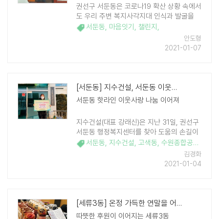
권선구 서둔동은 코로나19 확산 상황 속에서
도 우리 주변 복지사각지대 인식과 발굴을
위하여 6일, 'Mind-bridge(마음잇기) 릴레
서둔동
,
마음잇기
,
챌린지
,
이 챌린지'를 실시하였다. 겨울철은 취약계층
안도형
의 어려움이 가중되는 ..
2021-01-07
[서둔동] 지수건설, 서둔동 이웃돕기 성금 기부
서둔동 핫라인 이웃사랑 나눔 이어져
지수건설(대표 강래신)은 지난 31일, 권선구
서둔동 행정복지센터를 찾아 도움의 손길이
필요한 어려운 이웃에게 전달해 달라며 이웃
서둔동
,
지수건설
,
고색동
,
수원종합공구단지
,
돕기 성금 100만원을 기부했다. 지수건설은
김경화
고색동 수원종합공구단지에 위치하고 있는
2021-01-04
전기, ..
[세류3동] 온정 가득한 연말을 어려운 이웃들과 함께
따뜻한 후원이 이어지는 세류3동