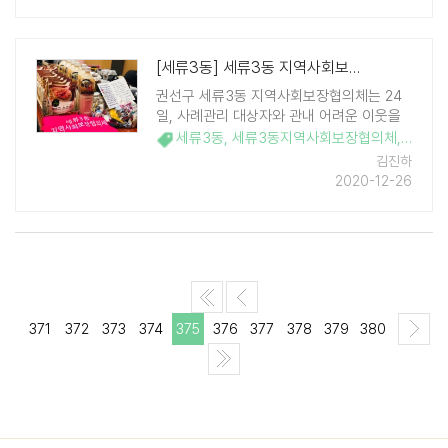
화로 따뜻한 크리스마스를 보내라는 안부를
전했다. 이날 비대면 ..
[세류3동] 세류3동 지역사회보장협의체 '사랑 나눔 꾸러미' 전달
권선구 세류3동 지역사회보장협의체는 24
일, 사례관리 대상자와 관내 어려운 이웃을
돕기 위해 사랑 나눔 꾸러미 전달사업을 추
세류3동
,
세류3동지역사회보장협의체
,
수원시
진하였다. 이번 나눔은 세류3동 지역사회보
김진하
장협의체가 동협의체 평가에서 수상한 상금
2020-12-26
을 통해 추진돼 더 큰 의미가 있었다. 지역사
회보장협의체 위원들 ..
371
372
373
374
375
376
377
378
379
380