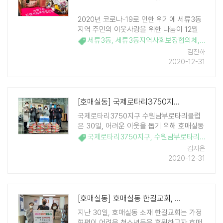
2020년 코로나-19로 인한 위기에 세류3동
지역 주민의 이웃사랑을 위한 나눔이 12월
끊임없이 이어졌다. 세류3동 통장협의회 회
세류3동
,
세류3동지역사회보장협의체
,
수원시
장, 세류3동 새마을협의회 부회장, 세류3동
김진하
행정복지센터 보안요원이 성금을 후원했다.
2020-12-31
또 ..
[호매실동] 국제로타리3750지구 수원남부로타리클럽, 호매실동에 사랑의 쌀 ..
국제로타리3750지구 수원남부로타리클럽
은 30일, 어려운 이웃을 돕기 위해 호매실동
행정복지센터에 백미 20kg 20포를 기탁했
국제로타리3750지구
,
수원남부로타리클럽
,
호
다. 수원남부로타리클럽은 어려운 이웃을 위
김지은
한 후원금과 생필품세트, 부식 등 후원물품
2020-12-31
을 꾸준히 지원하고 있다. 이번에 기탁한 쌀
은 ..
[호매실동] 호매실동 한길교회, 사랑의 장학금 후원
지난 30일, 호매실동 소재 한길교회는 가정
형편이 어려운 청소년들을 후원하고자 호매