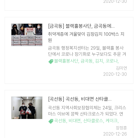
2020-12-30
들이 힘든 상황을 극복하는 데 보탬이 되고
자 마련되었다. ..
[금곡동] 블랙홀봉사단, 금곡동에 김치100박스 후원
취약계층에 겨울맞이 김장김치 100박스 지
원
금곡동 행정복지센터는 29일, 블랙홀 봉사
단에서 코로나 장기화로 누구보다도 추운 겨
울을 보내고 있을 취약계층에게 겨울김장김
블랙홀봉사단
,
금곡동
,
김치
,
코로나
,
치 100박스를 지원하여 전달식을 개최했다.
김미연
블랙홀 봉사단 신승란 대표는 "코로나로 ..
2020-12-30
[곡선동] 곡선동, 비대면 산타클로스되어 케이크 전달
곡선동 지역사회보장협의체는 24일, 크리스
마스 이브에 깜짝 산타크로스가 되었다. 연
말연시를 맞이하여 저소득 다자녀 가정 아이
곡선동
,
비대면
,
산타클로스
,
케이크
,
들이 잘 지내는지 궁금하지만 코로나로 대면
장정훈
할 수 없어서 비대면 케이크를 전달하고 전
2020-12-26