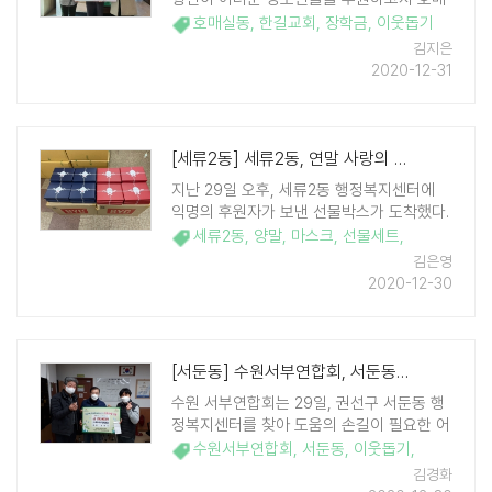
실동행정복지센터에 100만원을 기탁하였다.
호매실동
,
한길교회
,
장학금
,
이웃돕기
한길교회는 매년 어려운 이웃을 위한 후원금
김지은
을 꾸준히 지원하고 있다. 이번 후원금은 관
2020-12-31
내 저소득 및 복지사각지대 가정 자녀 ..
[세류2동] 세류2동, 연말 사랑의 손길 이어져
지난 29일 오후, 세류2동 행정복지센터에
익명의 후원자가 보낸 선물박스가 도착했다.
박스 안에는 정성스럽게 포장된 양말 100세
세류2동
,
양말
,
마스크
,
선물세트
,
트가 예쁜 쇼핑백과 함께 들어 있었다. 후원
김은영
자는 관내 어려운 이웃들에게 조금이나마 도
2020-12-30
움이 되도록 전달해 달라는 부탁만 지인을
통해서 남기고는 어 ..
[서둔동] 수원서부연합회, 서둔동 이웃돕기 성금 기부
수원 서부연합회는 29일, 권선구 서둔동 행
정복지센터를 찾아 도움의 손길이 필요한 어
려운 이웃에게 전달해 달라며 이웃돕기 성금
수원서부연합회
,
서둔동
,
이웃돕기
,
20만원을 기부했다. 이날 기부는 코로나19
김경화
사태 장기화로 인해 어려움을 겪고 있는 분