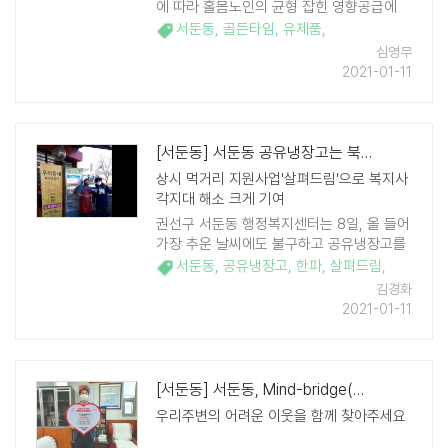
에 따라 홀몸노인의 균형 잡힌 영향공급에
도움을 주고, 가정방문을 통해 건강상태 등
서둔동
,
골든타임
,
유제품
,
안부를 확인하고자 '2021년 독거노인 유제
심영무
품 지원사업'을 추진한다. ..
2021-01-11
[서둔동] 서둔동 공유냉장고는 북극 한파에도 열일 중
상시 먹거리 지원사업'살펴드림'으로 복지사
각지대 해소 크게 기여
권선구 서둔동 행정복지센터는 8일, 올 들어
가장 추운 날씨에도 불구하고 공유냉장고를
찾는 취약계층 대상자를 위해 백미와 라면을
서둔동
,
공유냉장고
,
한파
,
살펴드림
,
지원하고 공유냉장고 위치를 누구나 쉽게 찾
김경화
을 수 있도록 배너를 설치하였다. ..
2021-01-11
[서둔동] 서둔동, Mind-bridge(마음잇기) 릴레이 챌린지
우리주변의 어려운 이웃을 함께 찾아주세요