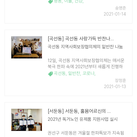
복 이부자리' 사업을 실시했다. 이 사업은 평
평동
,
이불
,
건강
,
동 지역독지가(안병연, 현대I세탁소 운영)의
송영준
재능기부 및 지역사회보장협의체 위원들의
2021-01-14
자원봉사를 통해 홀몸어르신의 이불을 수거
및 ..
[곡선동] 곡선동 사랑가득 반찬나눔
곡선동 지역사회보장협의체의 밑반찬 나눔
12일, 곡선동 지역사회보장협의체는 매서운
북극 한파 속에 2021년부터 새롭게 진행하
는 사업인 '사랑가득 반찬나눔'을 추진했다.
곡선동
,
밑반찬
,
코로나
,
반찬은 홀몸노인이나 혼자 거주하는 장애인
장정훈
등 반찬을 혼자서 만들기 어려운 곡선동 ..
2021-01-13
[서둔동] 서둔동, 홀몸어르신의 안전 골든타임 신속 대응 위해 협약
2021년 독거노인 유제품 지원사업 실시
권선구 서둔동은 겨울철 한파특보가 지속됨