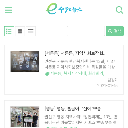
하단 바로가기
본문 바로가기
본문바로가기
검색
[서둔동] 서둔동, 지역사회보장협의체 화상회의 통해 복지사각지대 대상자 살펴
권선구 서둔동 행정복지센터는 13일, 제3기
서둔동 지역사회보장협의체 위원들을 대상
으로 화상회의 프로그램(zoom) 사용법을
서둔동
,
복지사각지대
,
화상회의
,
교육하고 집합금지 명령으로 인해 사업 진행
김경화
이 어려운 '사두남 음식만들기' 대체 방안 등
2021-01-15
을 모색하였다. ※ 사두남 : 사랑으로 앞치 ..
[평동] 평동, 홀몸어르신에 '뽀송뽀송 행복 이부자리' 제공
권선구 평동 지역사회보장협의체는 13일, 홀
몸어르신 이불빨래지원 서비스 '뽀송뽀송 행