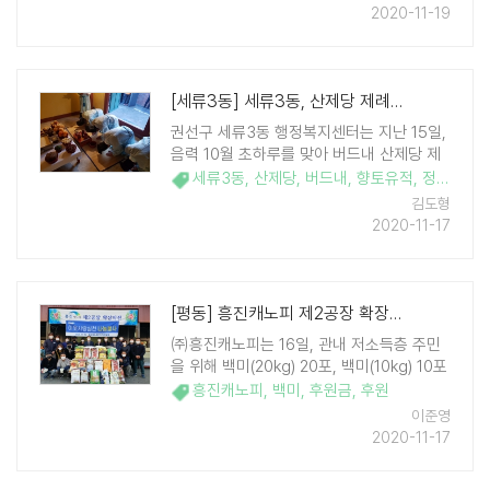
회보장협의체, 이마트 수원점에서 완제품을
2020-11-19
후원했다. ..
[세류3동] 세류3동, 산제당 제례행사 개최
권선구 세류3동 행정복지센터는 지난 15일,
음력 10월 초하루를 맞아 버드내 산제당 제
례행사를 개최했다. 버드내 산제당 제례행사
세류3동
,
산제당
,
버드내
,
향토유적
,
정조사거리
는 수원시 향토유적 제11호로 매년 음력 10
김도형
월 초하루에 치루어지는 마을의 공동제의 행
2020-11-17
사이다. 정조사거리 장승거리에서 '장승제'와
함께 오랜 전 ..
[평동] 흥진캐노피 제2공장 확장기념, 평동에 백미 및 후원금 전달
㈜흥진캐노피는 16일, 관내 저소득층 주민
을 위해 백미(20kg) 20포, 백미(10kg) 10포
및 후원금 50만원을 수원시 권선구 평동행
흥진캐노피
,
백미
,
후원금
,
후원
정복지센터에 전달했다. ㈜흥진캐노피는 제
이준영
2공장 확장이전이라는 뜻깊은 날을 맞이하
2020-11-17
여 이 기쁨을 지역사랑 ..