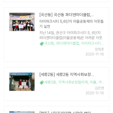
[곡선동] 곡선동 파더앤마더클럽, 따뜻한 마음 김장에 담아 전달
아이파크시티 5,6단지 마을공동체의 이웃돕
기 실천
지난 14일, 권선구 아이파크시티 5, 6단지
파더앤마더클럽(마을공동체)은 어려운 이웃
들에게 전달해 달라며 김장김치 140박스를
곡선동
,
파더앤마더클럽
,
아이파크시티
,
김장
,
직접 담가 곡선동 행정복지센터에 전달했다.
장정훈
이날 행사에는 경기도의회 김강식 ..
2020-11-16
[세류2동] 세류2동 지역사회보장협의체, 따뜻한 겨울나기를 위한 취약계층 이..
세류2동
,
지역사회보장협의체
,
이불
,
겨울나기
,
김은영
2020-11-16