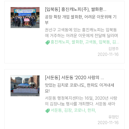
[입북동] 흥진캐노피(주), 쌀화환으로 이웃사랑 나눔 실천
공장 확장 개업 쌀화환, 어려운 이웃위해 기
부
권선구 고색동에 있는 흥진캐노피는 입북동
에 거주하는 어려운 이웃에게 전달해 달라며
16일, 쌀 600kg와 현금 50만원을 입북동
흥진캐노피
,
쌀화환
,
고색동
,
입북동
,
김화석
,
행정복지센터에 기탁했다. 이날 기부는 흥진
김영주
캐노피 제2 공장 확장 개업식 때 이웃 사랑
2020-11-16
나 ..
[서둔동] 서둔동 '2020 사랑의 김장 나눔'실시
맛있는 김치로 코로나도, 한파도 이겨내세
요!
서둔동 행정복지센터는 16일, 2020년 사랑
의 김장나눔 행사를 개최했다. 서둔동 새마
을 부녀회(회장 신춘선) 주관으로 실시한 이
서둔동
,
김장
,
코로나
,
한파
,
번 김장 행사에는 주민자치회, 통장협의회,
유정민
지역사회보장협의체 등 관내 단체원 30여명
2020-11-16
이 참 ..