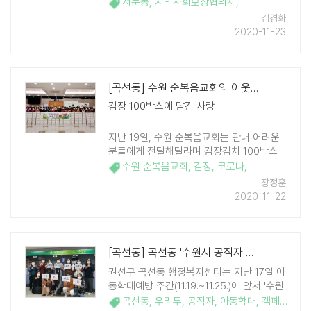
의체 위원 17명에게 위촉장을 전달했다. 이
서둔동
,
지역사회보장협의체
,
번에 위촉된 위원은 민간위원장인 최미숙 위
김경화
원장을 비롯하여 김만봉위원, 류화주위원,
2020-11-23
이혜연위원, 정순녀위원, 최희경위원, 한상
복위원, 정효순위원, 김 ..
[곡선동] 수원 순복음교회의 이웃사랑 실천
김장 100박스에 담긴 사랑
지난 19일, 수원 순복음교회는 관내 어려운
분들에게 전달해달라며 김장김치 100박스
를 곡선동 행정복지센터에 전달했다. 수원
수원 순복음교회
,
김장
,
코로나
,
순복음교회는 매년 김장철이 되면 사랑의 김
장정훈
치를 후원해주고 있고 올해는 코로나로 ..
2020-11-22
[곡선동] 곡선동 '수원시 공직자 우리두(We do)' 아동학대예방 캠페인 ..
권선구 곡선동 행정복지센터는 지난 17일 아
동학대예방 주간(11.19.~11.25.)에 앞서 '수원
시 공직자 우리두(We do)캠페인'을 추진했
곡선동
,
우리두
,
공직자
,
아동학대
,
캠페인
,