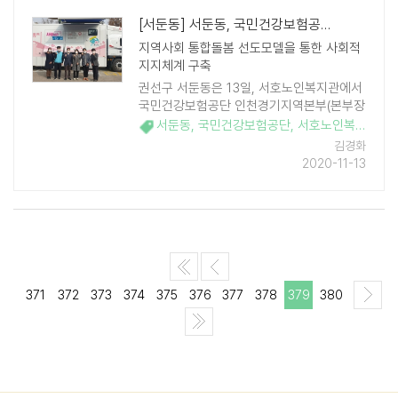
[서둔동] 서둔동, 국민건강보험공단과 '작은 노인안심마을' 만든다
지역사회 통합돌봄 선도모델을 통한 사회적
지지체계 구축
권선구 서둔동은 13일, 서호노인복지관에서
국민건강보험공단 인천경기지역본부(본부장
서명철), 서호노인복지관(관장 신현자) 등과
서둔동
,
국민건강보험공단
,
서호노인복지관
,
인
'작은 노인안심마을'사업추진을 통해 홀몸오
김경화
니 22명에게 이불빨래 세탁봉사와 도배·장 ..
2020-11-13
371
372
373
374
375
376
377
378
379
380