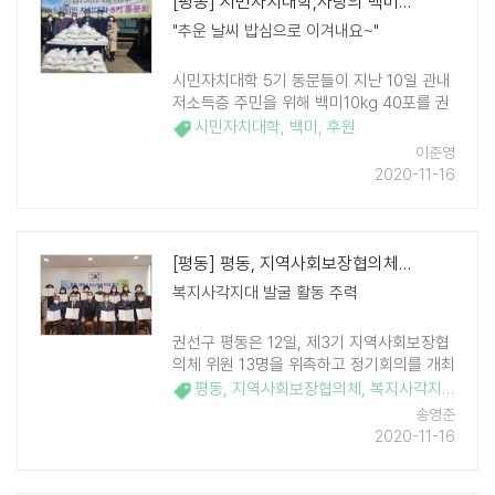
[평동] 시민자치대학,사랑의 백미 후원 전달
"추운 날씨 밥심으로 이겨내요~"
시민자치대학 5기 동문들이 지난 10일 관내
저소득층 주민을 위해 백미10kg 40포를 권
선구 평동행정복지센터에 전달했다. 이날 시
시민자치대학
,
백미
,
후원
민자치대학 5기 동문 20명은 올해를 마무리
이준영
하기 전 따듯한 나눔을 전하고자 ..
2020-11-16
[평동] 평동, 지역사회보장협의체 위원 13명 위촉
복지사각지대 발굴 활동 주력
권선구 평동은 12일, 제3기 지역사회보장협
의체 위원 13명을 위촉하고 정기회의를 개최
했다. 이날은 제3기 지역사회보장협의체 출
평동
,
지역사회보장협의체
,
복지사각지대
,
범 후 첫 회의로, 위원 위촉식 및 위원장 선
송영준
출도 함께 진행됐다. 제3기 평동 ..
2020-11-16