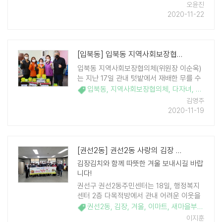
다. 코로나19 '사회적 거리두기' 지침에 따라
오윤진
관계 공무원 10명 이내만 참석한 가운데 아
2020-11-22
동학대 예방 캠페인을 진행했다. 코로 ..
[입북동] 입북동 지역사회보장협의체, 다자녀 가정에 사랑나눔 김치 전달
입북동 지역사회보장협의체(위원장 이순옥)
는 지난 17일 관내 텃밭에서 재배한 무를 수
확해 담근 동치미를 다자녀 가정 등 8가구에
입북동
,
지역사회보장협의체
,
다자녀
,
동치미
,
게 전달하였다. 이번 나눔은 입북동 지역사
김영주
회보장협의체 특화사업인 '4계절이 행복한
2020-11-19
다자녀가정 영양 지킴이 사업'의 일환으로
연중 사업을 시행하고 ..
[권선2동] 권선2동 사랑의 김장 나누기
김장김치와 함께 따뜻한 겨울 보내시길 바랍
니다!
권선구 권선2동주민센터는 18일, 행정복지
센터 2층 다목적방에서 관내 어려운 이웃을
위한 사랑의 김장 나누기 행사를 진행했다.
권선2동
,
김장
,
겨울
,
이마트
,
새마을부녀회
,
올해는 사회적 거리두기를 고려하여 지역사
이지훈