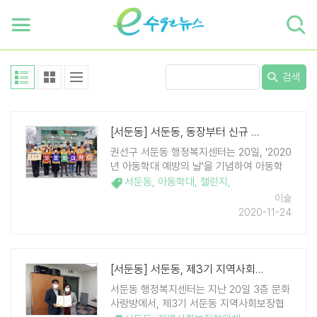
하단 바로가기
본문 바로가기
본문바로가기
검색
[서둔동] 서둔동, 동장부터 신규 9급 주무관까지 '아동학대 예방의 날' 챌..
권선구 서둔동 행정복지센터는 20일, '2020
년 아동학대 예방의 날'을 기념하여 아동학
대 예방 챌린지에 동참했다. 집합 활동이 제
서둔동
,
아동학대
,
챌린지
,
한된 코로나 시대에 맞춰, 약속을 의미하는
이슬
수어(手語)로 '아동학대 예방과 아동학대신
2020-11-24
고 생활화를 약속하자'는 의미를 담아 진 ..
[서둔동] 서둔동, 제3기 지역사회보장협의체 위원 17명 위촉
서둔동 행정복지센터는 지난 20일 3층 문화
사랑방에서, 제3기 서둔동 지역사회보장협