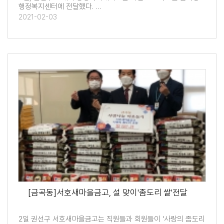
행정복지센터에 전달했다. …
2021-02-03
[금곡동]서호새마을금고, 설 맞이'좀도리 쌀'전달
2일 권선구 서호새마을금고는 직원들과 회원들이 '사랑의 좀도리