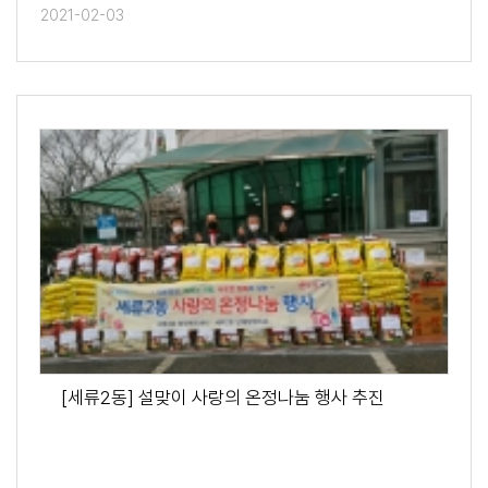
2021-02-03
[세류2동] 설맞이 사랑의 온정나눔 행사 추진