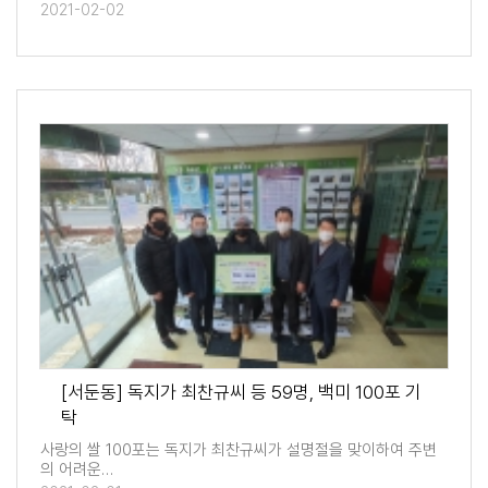
2021-02-02
[서둔동] 독지가 최찬규씨 등 59명, 백미 100포 기
탁
사랑의 쌀 100포는 독지가 최찬규씨가 설명절을 맞이하여 주변
의 어려운…