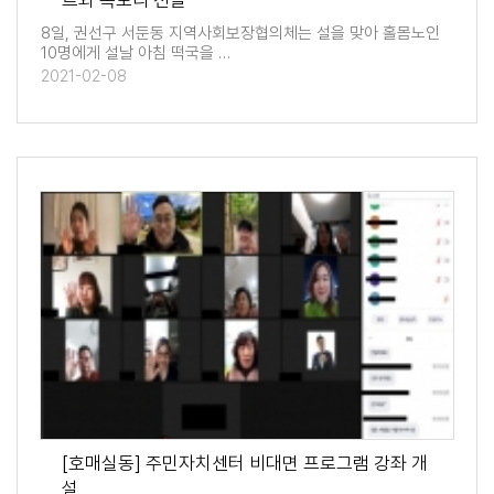
트와 목도리 전달
8일, 권선구 서둔동 지역사회보장협의체는 설을 맞아 홀몸노인
10명에게 설날 아침 떡국을 …
2021-02-08
[호매실동] 주민자치센터 비대면 프로그램 강좌 개
설