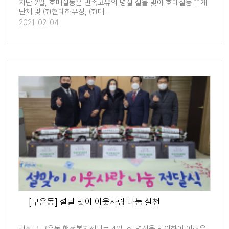
지난 2일, 호매실동은 민족고유의 명절 설을 맞아 호매실동 11개
단체 및 ㈜현대하우징, ㈜대…
2021-02-04
[구운동] 설날 맞이 이웃사랑 나눔 실천