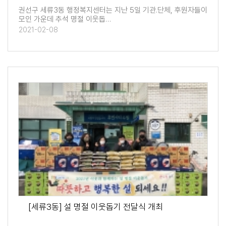
권선구 세류3동 행정복지센터는 지난 5일 기관․단체, 후원자들이
모인 가운데 추석 명절 이웃돕…
2021-02-08
[세류3동] 설 명절 이웃돕기 전달식 개최