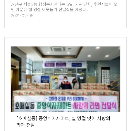
권선구 세류3동 행정복지센터는 5일, 기관․단체, 후원자들이 모
인 가운데 설 명절 이웃돕기 전달식을 가졌다.…
2021-02-05
[호매실동] 중앙식자재마트, 설 명절 맞아 사랑의
라면 전달