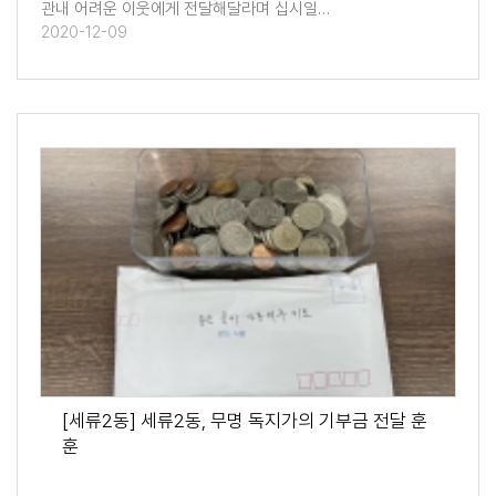
관내 어려운 이웃에게 전달해달라며 십시일…
2020-12-09
[세류2동] 세류2동, 무명 독지가의 기부금 전달 훈
훈