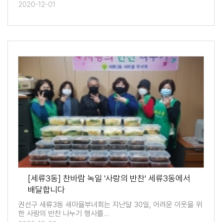
2020-12-01
[세류3동] 찬바람 녹일 '사랑의 반찬' 세류3동에서
배달합니다
권선구 세류3동 새마을부녀회는 지난달 30일, 어려운 이웃을 위
한 사랑의 반찬 나누기 행사를…