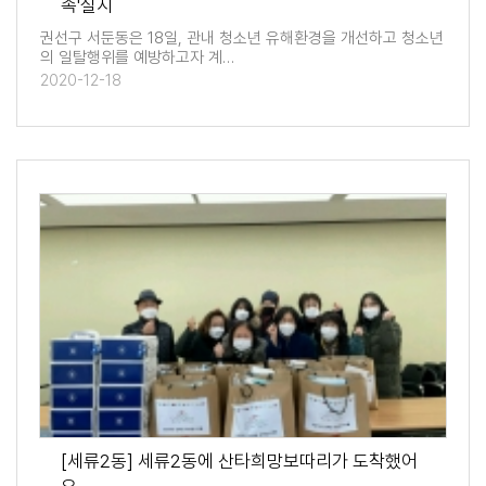
속'실시
권선구 서둔동은 18일, 관내 청소년 유해환경을 개선하고 청소년
의 일탈행위를 예방하고자 계…
2020-12-18
[세류2동] 세류2동에 산타희망보따리가 도착했어