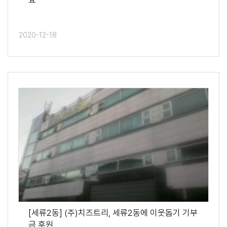
요
2020-12-18
[세류2동] (주)치즈트리, 세류2동에 이웃돕기 기부
금 후원