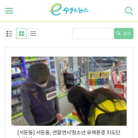
하단 바로가기
본문 바로가기
본문바로가기
검색
[서둔동] 서둔동, 연말연시'청소년 유해환경 지도단