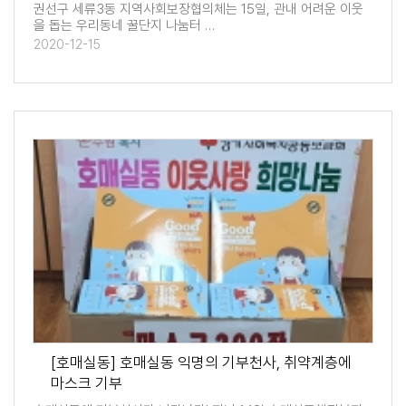
권선구 세류3동 지역사회보장협의체는 15일, 관내 어려운 이웃
을 돕는 우리동네 꿀단지 나눔터 …
2020-12-15
[호매실동] 호매실동 익명의 기부천사, 취약계층에
마스크 기부