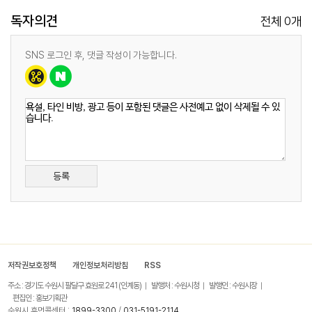
독자의견
0
전체
개
SNS 로그인 후, 댓글 작성이 가능합니다.
등록
저작권보호정책
개인정보처리방침
RSS
주소 : 경기도 수원시 팔달구 효원로 241 (인계동)
발행처 : 수원시청
발행인 : 수원시장
편집인 : 홍보기획관
수원시 휴먼콜센터 :
1899-3300
/
031-5191-2114