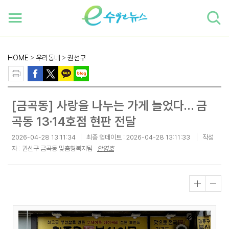
하단 바로가기
본문 바로가기
본문바로가기
HOME
>
우리동네
>
권선구
[금곡동] 사랑을 나누는 가게 늘었다… 금
곡동 13·14호점 현판 전달
2026-04-28 13:11:34
최종 업데이트 :
2026-04-28 13:11:33
작성
자 : 권선구 금곡동 맞춤형복지팀
안영호