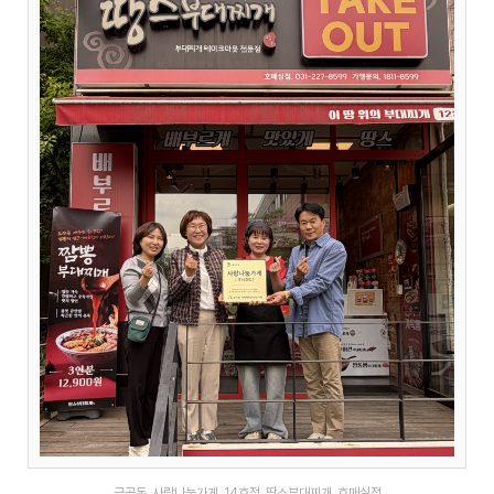
금곡동 사랑나눔가게 14호점 땅스부대찌개 호매실점