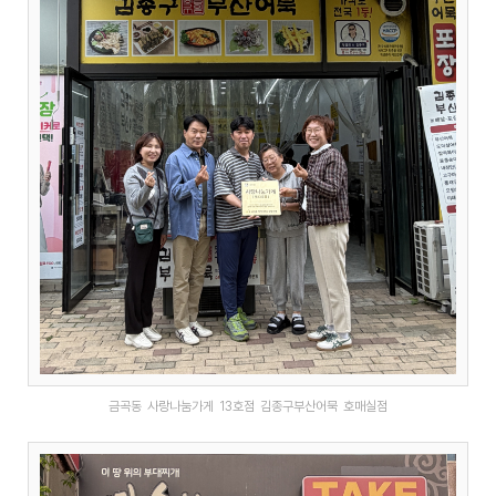
금곡동 사랑나눔가게 13호점 김종구부산어묵 호매실점