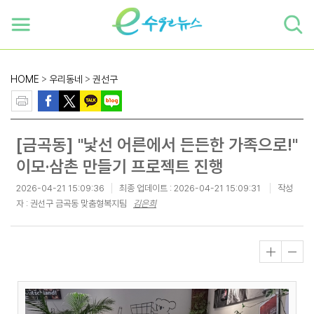
하단 바로가기
본문 바로가기
본문바로가기
HOME
>
우리동네
>
권선구
[금곡동] "낯선 어른에서 든든한 가족으로!"
이모·삼촌 만들기 프로젝트 진행
2026-04-21 15:09:36
최종 업데이트 :
2026-04-21 15:09:31
작성
자 : 권선구 금곡동 맞춤형복지팀
김은희