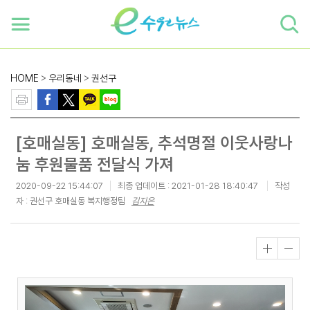
하단 바로가기
본문 바로가기
본문바로가기
HOME
>
우리동네
>
권선구
[호매실동] 호매실동, 추석명절 이웃사랑나
눔 후원물품 전달식 가져
2020-09-22 15:44:07
최종 업데이트 :
2021-01-28 18:40:47
작성
자 : 권선구 호매실동 복지행정팀
김지은