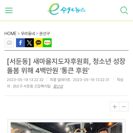
하단 바로가기
본문 바로가기
본문바로가기
HOME
>
우리동네
>
권선구
[서둔동] 새마을지도자후원회, 청소년 성장
돌봄 위해 4백만원 '통큰 후원'
2023-05-19 13:22:32
최종 업데이트 :
2023-05-19 13:22:31
작성
자 : 권선구 서둔동 건강복지팀
황산성