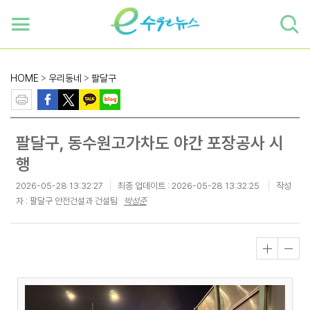
하단 바로가기
본문 바로가기
본문바로가기
HOME
>
우리동네
>
팔달구
팔달구, 동수원고가차도 야간 포장공사 시
행
2026-05-28 13:32:27
최종 업데이트 :
2026-05-28 13:32:25
작성
자 : 팔달구 안전건설과 건설팀
박성준