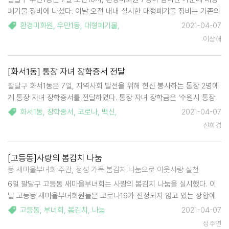
폐기물 정비에 나섰다. 이날 오전 내내 실시한 대형폐기물 정비는 기존의
무단투기 생활폐기물을 정비하는 방식이 아닌 '수원시 생활폐기물 분리
환경미화원
,
우만1동
,
대형폐기물
,
2021-04-07
수거 및 반입정지' 정책을 고려하여 환경정비를 추진했다. 이에따라 스티
이상해
커가 부착된 미수거 대형폐기물은 소재지…
[화서1동] 통장 자녀 장학증서 전달
팔달구 화서1동은 7일, 지역사회 발전을 위해 헌신 봉사하는 통장 2명에
게 통장 자녀 장학증서를 전달하였다. 통장 자녀 장학금은 '수원시 통장
자녀 장학금 지급조례'에 따라 통장으로 1년 이상 봉사한 경력이 있는 통
화서1동
,
장학증서
,
코로나
,
백신
,
2021-04-07
장 자녀를 대상으로 품의가 단정하고 다양한 재능이 있는 고등학교 및 대
신희경
학교 재학생 중 학교장 및 동장의…
[고등동]사랑의 봄김치 나눔
동 새마을부녀회 주관, 정성 가득 봄김치 나눔으로 이웃사랑 실천
6일 팔달구 고등동 새마을부녀회는 사랑의 봄김치 나눔을 실시했다. 이
날 고등동 새마을부녀회원들은 코로나19가 진정되지 않고 있는 상황에
서 마스크 착용 등 방역수칙을 준수한 가운데 사랑의 열무김치를 정성껏
고등동
,
부녀회
,
봄김치
,
나눔
2021-04-07
준비하여 관내 취약계층 30가구에 전달하였다. 이태자 부녀회장은 …
성주연