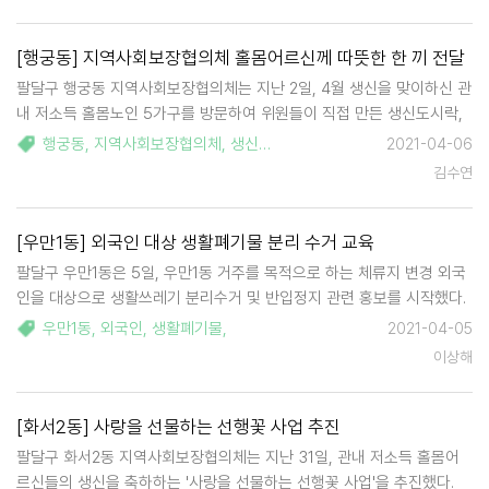
[행궁동] 지역사회보장협의체 홀몸어르신께 따뜻한 한 끼 전달
팔달구 행궁동 지역사회보장협의체는 지난 2일, 4월 생신을 맞이하신 관
내 저소득 홀몸노인 5가구를 방문하여 위원들이 직접 만든 생신도시락,
케이크, 쿠키와 행궁어린이집 원생들이 만든 생신축하카드를 전달했다.
행궁동
,
지역사회보장협의체
,
생신
,
케이크
,
쿠키
,
도시락
,
2021-04-06
홀몸어르신 생신맞이 '따뜻한 한 끼'는 작년부터 시행된 사업으로 지역사
김수연
회보장협의체 위원들이 사회적 단…
[우만1동] 외국인 대상 생활폐기물 분리 수거 교육
팔달구 우만1동은 5일, 우만1동 거주를 목적으로 하는 체류지 변경 외국
인을 대상으로 생활쓰레기 분리수거 및 반입정지 관련 홍보를 시작했다.
홍보는 2021년 연중 시행할 예정이다. 생활쓰레기 반입 정지 처분은 수
우만1동
,
외국인
,
생활폐기물
,
2021-04-05
원시와 '수원시자원회수시설 주민지원협의체'의 '수원시 자원회수시설
이상해
운영을 위한 주민협약'의 반입…
[화서2동] 사랑을 선물하는 선행꽃 사업 추진
팔달구 화서2동 지역사회보장협의체는 지난 31일, 관내 저소득 홀몸어
르신들의 생신을 축하하는 '사랑을 선물하는 선행꽃 사업'을 추진했다.