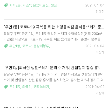
'사랑을 선물하는 선행꽃' 사업은 화서2동에서 2021년부터 추진한 지역
화서2동
,
저소득 홀몸어르신
,
생신축하
2021-04-04
사회보장협의체 신규 사업이다. 가족들의 따뜻한 정을 그리며 소외된 채
안혜정
홀로 생일을 맞는 저소득 어르신들에게 …
[우만1동] 코로나19 극복을 위한 소형음식점 음식물쓰레기 종량제 봉투 지원
팔달구 우만1동은 1일, 우만1동 영업점 소재지 소형음식점(면적 200㎡
미만)을 대상으로, 코로나19 극복을 위한 음식물쓰레기 종량제 봉투를
지원하였다. 지원은 업소당 10리터 72매기준으로 4월 30일까지 이루어
우만1동
,
코로나
,
종량제봉투
,
2021-04-04
질 예정이다. 우만1동장은 "코로나19가 장기화 됨에 따라 소상공인들이
이상해
힘겹게 버티고 있는 것이 안…
[우만1동]외국인 생활쓰레기 분리 수거 및 반입정지 집중 홍보
팔달구 우만1동은 1일, 우만1동 거주 외국인을 대상으로 생활쓰레기 분리
수거 및 반입정지 관련 집중 홍보를 실시하였다. 홍보는 제2차 경기도 외
국인 재난기본소득 신청 기간인 4월 30일까지 실시할 예정이다. 생활쓰
우만1동
,
외국인
,
생활쓰레기
,
2021-04-02
레기 반입 정지 처분은 수원시와 '수원시자원회수시설 주민지원협의
이상해
체'의 '수원시 자원회수시설 운영…