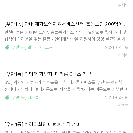
된 휴대용 LED 돋보기 지원 사업은 관내 만70…
임채연
[우만1동] 관내 재가노인지원서비스센터, 홀몸노인 200명에 열무김치 전달
반찬나눔은 2021년 노인맞춤돌봄서비스 사업의 일환으로 음식 조리 및
섭식에 어려움을 겪는 홀몸노인에게 반찬을 지원하여 영양 불균형을 해
소하고 섭식습관 개선을 돕기 위해 추진 중이다. 수원시재가노인지원서
우만1동
,
열무김치
,
코로나
,
2021-04-09
비스센터장은 "코로나19로 힘든 시기를 보내고 있지만, 정성을 담아 만
최혜원
든 반찬을 전달…
[우만1동] 익명의 기부자, 마카롱 6박스 기부
9일, 익명의 기부자가 아이들을 위한 마카롱 6박스를 우만1동 행정복지
센터에 기부했다. '#마카롱으로_세상을_이음#2'라는 이름으로 기부한 마
카롱 6박스에는 '마카롱을 선물받고 아이들이 행복했으면 좋겠다'라는
우만1동
,
마카롱
,
2021-04-09
기부자의 메모가 적혀있었다. 우만1동 이기조 동장은 " 관내 소외받는 아
위하연
이들을 위해…
[우만1동] 환경미화원 대형폐기물 정비
팔달구 우만1동은 7일 오전10시, 환경미화원 7명이 참여한 가운데 대형