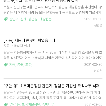
팔달구, 4월 1일부터 춘계 광견병 예방접종 실시
수원시 팔달구는 4월 1일부터 14일까지 광견병 예방접종을 추진한다. 광
견병은 개 이외에 사람 등 모든 온혈동물에 공통으로 전염되며 치료시기
를 놓치면 폐사에 이르게 되므로 이를 예방하기 위해선 예방접종이 필요
팔달구
,
춘계
,
광견병
,
예방접종
,
2021-03-30
하다. 대상은 생후 2개월이 지난 반려견으로 팔달구 내 13개 동물병원에
전한솔
서 실시된다. 동물등록 한 반려견…
[지동] 지동에 봄꽃이 피었습니다
지동 초화식재 실시
팔달구 지동행정복지센터는 지난 25일, 쾌적한 가로환경 조성을 위해 초
화를 식재했다. 이날 초화식재 사업은 기존에 설치되어 있던 화단 외에도
지동초등학교 일대를 비롯한 관내 8개소 주변의 화단에 3000여 본의
지동
,
봄꽃
,
초화
,
2021-03-30
초화를 식재했다. 특히, 지동초등학교 주변의 쓰레기 상습 투기 지역에…
남승원
[우만1동] 초록마을정원 만들기-청렴을 기원한 측백나무 식재
팔달구 우만1동은 25일 오전8시, 직원 및 마을주민, 환경관리원과 함께
무단투기 방지지역, 청사, 공원 등을 포함한 총 13여개소의 69개 화단의
마을정원을 조성했다. 마을정원에는 상시 푸름이 살아 있는 측백나무를
우만1동
,
초록마을정원
,
측백나무
,
2021-03-25