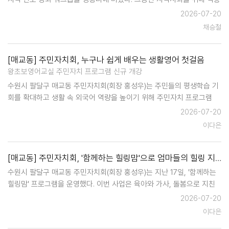
행사에 열정적으로 참여해 온 위원들은 이날 통일전망대를 견학하고 탐
2026-07-20
방하며 안보 의식을 고취하고, 그간의 노고를 서로 격려하며 새로운 도약
채승철
을 위한 재충전…
[매교동] 주민자치회, 누구나 쉽게 배우는 생활영어 첫걸음
왕초보영어교실 주민자치 프로그램 신규 개강
수원시 팔달구 매교동 주민자치회(회장 홍성우)는 주민들의 평생학습 기
회를 확대하고 생활 속 외국어 역량을 높이기 위해 주민자치 프로그램
"왕초보 영어교실"을 새롭게 개강, 3분기부터 본격 운영하고 있다. 이번
2026-07-20
프로그램은 영어를 처음 배우거나 기초부터 다시 시작하고 싶은 주민…
이다은
[매교동] 주민자치회, '함께하는 힐링맘'으로 엄마들의 힐링 지원
수원시 팔달구 매교동 주민자치회(회장 홍성우)는 지난 17일, '함께하는
힐링맘' 프로그램을 운영했다. 이번 사업은 육아와 가사, 돌봄으로 지친
양육자들에게 정서적 휴식과 자기돌봄의 기회를 제공하기 위해 마련됐으
2026-07-20
며, 참여자들은 전문 강사와 함께 손뜨개 체험활동을 하며 힐링과 소통의
이다은
시간을 가졌다. …