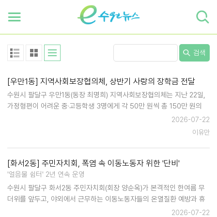
하단 바로가기
본문 바로가기
본문바로가기
검색
[우만1동] 지역사회보장협의체, 상반기 사랑의 장학금 전달
수원시 팔달구 우만1동(동장 최명희) 지역사회보장협의체는 지난 22일,
가정형편이 어려운 중·고등학생 3명에게 각 50만 원씩 총 150만 원의
장학금을 전달했다고 밝혔다.이번 장학금은 경제적 여건이 어렵지만 성
2026-07-22
실하게 학업에 매진하는 학생들을 지원하기 위해 마련된 것으로, 지역사
이유만
회의 추천을 통해 공정하게…
[화서2동] 주민자치회, 폭염 속 이동노동자 위한 '단비'
'얼음물 쉼터' 2년 연속 운영
수원시 팔달구 화서2동 주민자치회(회장 양순옥)가 본격적인 한여름 무
더위를 앞두고, 야외에서 근무하는 이동노동자들의 온열질환 예방과 휴
식을 지원하기 위해 특별한 쉼터를 마련한다. 화서2동 주민자치회는 오
2026-07-22