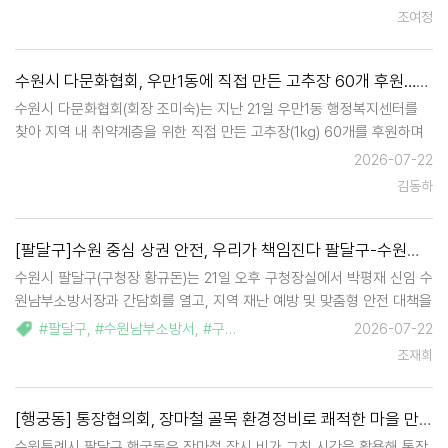
는 7월 22일부터 8월 21일까지 한 달간 관내 이동노동자를 위한 …
조여정
수원시 다문화협회, 우만1동에 직접 만든 고추장 60개 후원…취약계층 위한 따뜻한 나눔 실천
수원시 다문화협회(회장 조미숙)는 지난 21일 우만1동 행정복지센터를
찾아 지역 내 취약계층을 위한 직접 만든 고추장(1kg) 60개를 후원하며
이웃사랑을 실천했다. 이번 후원은 지역사회 어려운 이웃들에게 따뜻한
2026-07-22
온정을 전하고자 협회 회원들이 정성을 모아 직접 고추장을 담가 마련한
김동하
것으로, 기탁된 후원…
[팔달구]수원 중심 상권 안전, 우리가 책임진다 팔달구-수원남부소방서 안전 공조 '맞손'
수원시 팔달구(구청장 황규돈)는 21일 오후 구청장실에서 박평재 신임 수
원남부소방서장과 간담회를 열고, 지역 재난 예방 및 맞춤형 안전 대책을
논의했다고 밝혔다. 이번 간담회는 지난 1일 자로 취임한 박평재 서장의
#팔달구
,
#수원남부소방서
,
#구민안전
,
#간담회
2026-07-22
방문을 환영하고, 여름철 풍수해 대비 등 양 기관의 긴밀한 협력 체계를
조재희
다지기 위해 마련됐다. …
[행궁동] 통장협의회, 장마철 골목 환경정비로 쾌적한 마을 만들기 앞장
수원특례시 팔달구 행궁동은 장마철 잠시 비가 그친 시간을 활용해 통장