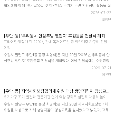
협의회와 함께 관내 골목길 및 취약계층 주거지 주변 환경정비 활동을 실
시했다. 이날 통장들은 행궁동 골목골목을 돌며 무성하게 자란 잡초를 제
2026-07-22
거하고, 보행에 불편을 주는 잡풀을 정비하는 등 쾌적한 마을환경 조성에
오정빈
구슬땀을 흘렸다…
[우만1동] '우리동네 안심주방 챌린지' 후원물품 전달식 개최
프라이팬·뒤집개 각 220개, 관내 독거어르신 등 취약계층 가구에 전달
예정
수원시 팔달구 우만1동(동장 최명희)은 지난 20일 '2026년 우리동네 안
심주방 챌린지' 후원물품 전달식을 개최했다. 이날 전달식에는 수원중앙
복지재단, HJ중공업, 수원시어린이집연합회 직장분과, (사)한국자원복지
2026-07-21
재단 등 그동안 사업에 힘을 보탠 후원기관 관계자…
이유만
[우만1동] 지역사회보장협의체 위원 대상 생명지킴이 양성교육 실시
위기가구 조기 발견과 전문기관 연계 역량 강화로 실질적 대응력 높여
수원시 팔달구 우만1동(동장 최명희)은 지난 20일 지역사회보장협의체
위원을 대상으로 자체 생명지킴이 양성교육을 실시했다고 밝혔다. 교육