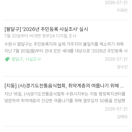
은 수원시자살예방센터 강인영 팀장이 강사로 나서 '생명지킴이 양성교
2026-07-21
육'을 주제로 진행됐으며, 위기 신호에 대한 이해와 인식, 위기 상황에서
이유만
의…
[팔달구] '2026년 주민등록 사실조사' 실시
7월 20일부터 비대면 정부24 디지털 조사
수원시 팔달구는 주민등록지와 실제 거주지의 불일치를 해소하기 위해
지난 7월 20일(월)부터 관내 모든 세대를 대상으로 '2026년 주민등록 사
실조사'를 실시한다고 밝혔다. 특히 맞벌이 가구와 1인 가구 증가에 따라
팔달구
,
사실조사
2026-07-21
9월 7일까지 비대면-디지털 조사를 진행한다. 비대면-디…
양수진
[지동] (사)경기도전통음식협회, 취약계층의 여름나기 위해 열무김치 50통 기부
지난 16일, (사)경기도전통음식협회 수원시지부는 지동 행정복지센터를
방문하여 취약계층의 건강한 여름나기를 위해 열무김치 50통을 전달했
다. 이번 후원은 여름철 무더위로 입맛을 잃기 쉬운 홀몸 어르신과 저소
2026-07-21
득 취약계층의 건강한 식생활을 돕기 위해 마련되었으며, 전달식에는 후
김예모
원을 연계한 유준…