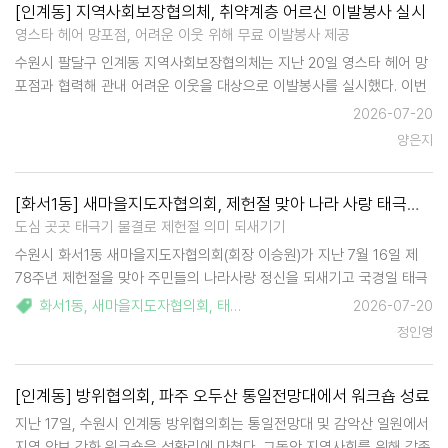
[인계동] 지역사회보장협의체, 취약계층 어르신 이발봉사 실시
영스타 헤어 망포점, 어려운 이웃 위해 무료 이발봉사 제공
수원시 팔달구 인계동 지역사회보장협의체는 지난 20일 영스타 헤어 망
포점과 협력해 관내 어려운 이웃을 대상으로 이발봉사를 실시했다. 이번
봉사는 2026년 인계동 지역사회보장협의체 특화사업 중 하나로 미용실
2026-07-20
방문이 어려운 어르신들의 용모 정리와 스타일 변화를 지원하고, 기…
양은지
[화서1동] 새마을지도자협의회, 제헌절 맞아 나라 사랑 태극기 달기 운동 전개
도심 곳곳 태극기 물결로 제헌절 의미 되새기기
수원시 화서1동 새마을지도자협의회(회장 이승원)가 지난 7월 16일 제
78주년 제헌절을 맞아 주민들의 나라사랑 정신을 되새기고 국경일 태극
기 게양 문화를 확산하기 위해 '나라사랑 태극기 달기 운동'을 전개했다.
화서1동
,
새마을지도자협의회
,
태극기게양
,
제헌절
2026-07-20
이날 회원들은 주요 도로변에 태극기를 게양하고, 상가 밀집지역을 중심
정인영
으…
[인계동] 방위협의회, 파주 오두산 통일전망대에서 워크숍 성료
지난 17일, 수원시 인계동 방위협의회는 통일전망대 및 감악산 일원에서
지역 안보 강화 워크숍을 성황리에 마쳤다. 그동안 지역사회를 위해 각종