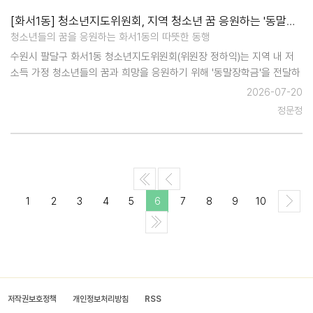
[화서1동] 청소년지도위원회, 지역 청소년 꿈 응원하는 '동말장학금' 전달
청소년들의 꿈을 응원하는 화서1동의 따뜻한 동행
수원시 팔달구 화서1동 청소년지도위원회(위원장 정하익)는 지역 내 저
소득 가정 청소년들의 꿈과 희망을 응원하기 위해 '동말장학금'을 전달하
며 따뜻한 나눔을 이어가고 있다. 청소년지도위원회는 경제적인 어려움
2026-07-20
속에서도 성실하게 학업에 매진하는 모범 청소년 2명을 선정해 장학금
정문정
을…
1
2
3
4
5
6
7
8
9
10
저작권보호정책
개인정보처리방침
RSS