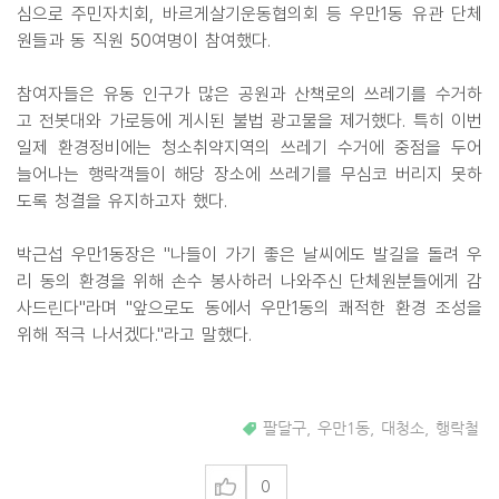
심으로 주민자치회, 바르게살기운동협의회 등 우만1동 유관 단체
원들과 동 직원 50여명이 참여했다.
참여자들은 유동 인구가 많은 공원과 산책로의 쓰레기를 수거하
고 전봇대와 가로등에 게시된 불법 광고물을 제거했다. 특히 이번
일제 환경정비에는 청소취약지역의 쓰레기 수거에 중점을 두어
늘어나는 행락객들이 해당 장소에 쓰레기를 무심코 버리지 못하
도록 청결을 유지하고자 했다.
박근섭 우만1동장은 "나들이 가기 좋은 날씨에도 발길을 돌려 우
리 동의 환경을 위해 손수 봉사하러 나와주신 단체원분들에게 감
사드린다"라며 "앞으로도 동에서 우만1동의 쾌적한 환경 조성을
위해 적극 나서겠다."라고 말했다.
팔달구
,
우만1동
,
대청소
,
행락철
0