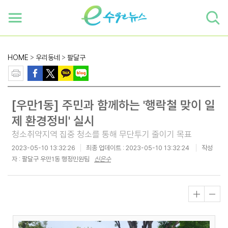
하단 바로가기
본문 바로가기
본문바로가기
HOME
>
우리동네
>
팔달구
[우만1동] 주민과 함께하는 '행락철 맞이 일
제 환경정비' 실시
청소취약지역 집중 청소를 통해 무단투기 줄이기 목표
2023-05-10 13:32:26
최종 업데이트 :
2023-05-10 13:32:24
작성
자 : 팔달구 우만1동 행정민원팀
신은수