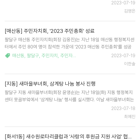
번 어르신 건강식 지원 사업은 '인도래 마을 효 문화' 확산의 일환이다. 이
2023-07-19
는 매년 여름 실시하는 인계동 지역사회보장협…
김영은
[매산동] 주민자치회, '2023 주민총회' 성료
팔달구 매산동 주민자치회(회장 김웅진)는 지난 18일 매산동 행정복지센
터에서 주민 80여 명이 참석한 가운데 '2023 매산동 주민총회'를 성공
적으로 개최했다. '매산동 주민자치, 주민의 손으로'라는 주제로 열린 이
매산동
,
팔달구
,
주민자치
,
주민자치회
,
주민총회
2023-07-19
번 주민총회는 경기민요 축하공연을 시작으로 2023년 주민자치회 활동
이한솔
사항 보고, 2024…
[지동] 새마을부녀회, 삼계탕 나눔 봉사 진행
팔달구 지동 새마을부녀회(회장 윤영순)는 지난 18일(화) 지동 행정복지
센터 못골부엌에서 '삼계탕 나눔' 행사를 실시했다. 이날 새마을부녀회는
여름철을 맞아 기운을 북돋아 줄 삼계탕과 입맛을 돋울 겉절이 김치를 구
2023-07-18
슬땀을 흘리며 정성껏 만들어 관내 취약계층 25가구에 전달하고 안부를
최예진
살폈다.…
[화서1동] 새수원로타리클럽과 '사랑의 후원금 지원 사업' 협약 체결