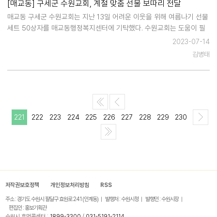
[매교동] 구세군 수원교회, 계절 맞춤 선물 보따리 전달
매교동 구세군 수원교회는 지난 13일 어려운 이웃을 위해 여름나기 선물
세트 50상자를 매교동행정복지센터에 기탁했다. 수원교회는 도움이 필
요한 이웃을 위해 매년 꾸준한 나눔과 후원을 실천하고 있다. 이번 여름
2023-07-14
에는 손선풍기, 비타민, 쿨타올, 쿨토시 및 사탕 등 생필품이 담긴 선물세
김병태
트 50상자를 …
221
222
223
224
225
226
227
228
229
230
저작권보호정책
개인정보처리방침
RSS
주소 : 경기도 수원시 팔달구 효원로 241 (인계동)
발행처 : 수원시청
발행인 : 수원시장
편집인 : 홍보기획관
수원시 휴먼콜센터 :
1899-3300
/
031-5191-2114