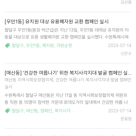
김선용
못하는 아이들의…
[우만1동] 유치원 대상 유용폐자원 교환 캠페인 실시
팔달구 우만1동(동장 박근섭)은 지난 13일, 우만1동 데레상 유치원의 아
동을 대상으로 유용 생활폐자원 교환 캠페인을 실시했다. 수원특례시에
서는 폐자원 교환 사업을 통해 폐건전지와 우유팩을 수거하여 새건전지
팔달구
,
우만1동
,
폐자원
,
자원순환
2023-07-14
와 화장지로 교환해 주고 있다. 이날 민원실에서 실시된 캠페인에는 데라
신은수
사 유치원생 20여명이 …
[매산동] '건강한 여름나기' 위한 복지사각지대 발굴 캠페인 실시
매산동 지역사회보장협의체, 건강한 여름나기 복지사각지대 발굴 캠페인
실시
수원특례시 팔달구 매산동은 지난 11일 동 지역사회보장협의체 위원과
동 직원 등 15명이 참석한 가운데 로데오거리 일대에서 건강한 여름 나
기를 위한 복지사각지대 발굴 캠페인을 실시했다. 매산동 지역사회보장
팔달구
,
매산동
,
캠페인
,
복지사각지대
,
발굴
,
도움
,
복지서비스
2023-07-14
협의체 위원들은 복지사각지대 발굴을 위해 준비한 물파스, …
문효정