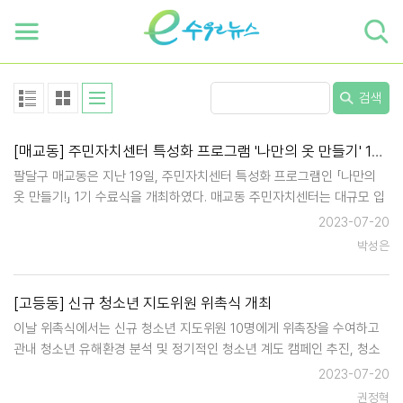
하단 바로가기
본문 바로가기
본문바로가기
검색
[매교동] 주민자치센터 특성화 프로그램 '나만의 옷 만들기' 1기 수료식 진행
팔달구 매교동은 지난 19일, 주민자치센터 특성화 프로그램인 「나만의
옷 만들기!」 1기 수료식을 개최하였다. 매교동 주민자치센터는 대규모 입
주로 개성을 중시하는 MZ세대 가구가 다수 전입함에 따라 우리 동 특색
2023-07-20
에 맞는 프로그램을 발굴하기 위한 고민 끝에 전통을 살리면서 개성있는
박성은
나만의…
[고등동] 신규 청소년 지도위원 위촉식 개최
이날 위촉식에서는 신규 청소년 지도위원 10명에게 위촉장을 수여하고
관내 청소년 유해환경 분석 및 정기적인 청소년 계도 캠페인 추진, 청소
년 유해환경 지도 점검 등 청소년들의 안전하고 건전한 환경을 만들기 위
2023-07-20
한 세부적인 활동 계획을 논의했다. 이종덕 고등동장은 "고등동 …
권정혁