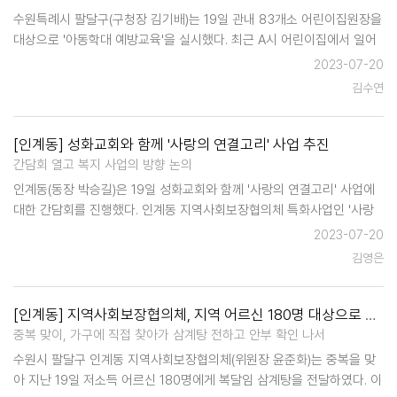
수원특례시 팔달구(구청장 김기배)는 19일 관내 83개소 어린이집원장을
대상으로 '아동학대 예방교육'을 실시했다. 최근 A시 어린이집에서 일어
난 영아 학대 살해 사건으로 교직원에게 징역 19년을 선고하였고, B시
2023-07-20
전문 보육 시설 장애아 500여 차례 학대 사…
김수연
[인계동] 성화교회와 함께 '사랑의 연결고리' 사업 추진
간담회 열고 복지 사업의 방향 논의
인계동(동장 박승길)은 19일 성화교회와 함께 '사랑의 연결고리' 사업에
대한 간담회를 진행했다. 인계동 지역사회보장협의체 특화사업인 '사랑
의 연결고리'은 매달 마지막 주 수요일, 성화교회에서 물품을 후원하고,
2023-07-20
인계동 지역사회보장협의체 위원과 봉사자들이 소외…
김영은
[인계동] 지역사회보장협의체, 지역 어르신 180명 대상으로 삼계탕 전달
중복 맞이, 가구에 직접 찾아가 삼계탕 전하고 안부 확인 나서
수원시 팔달구 인계동 지역사회보장협의체(위원장 윤준화)는 중복을 맞
아 지난 19일 저소득 어르신 180명에게 복달임 삼계탕을 전달하였다. 이