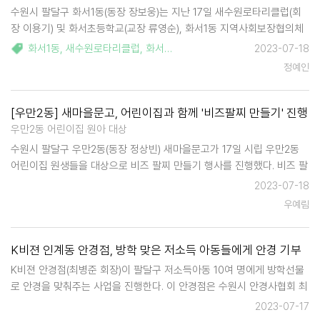
수원시 팔달구 화서1동(동장 장보웅)는 지난 17일 새수원로타리클럽(회
장 이용기) 및 화서초등학교(교장 류영순), 화서1동 지역사회보장협의체
(위원장 권남호)와 함께 화서1동 행정복지센터에서 '사랑의 후원금 지원
화서1동
,
새수원로타리클럽
,
화서초등학교
,
지역사회보장협의체
,
후원
2023-07-18
사업' 업무협약식을 개최했다. '사랑의 후원금 지원사업'은 화서초등학교
정예인
의 모범적인 학교생활을 하는…
[우만2동] 새마을문고, 어린이집과 함께 '비즈팔찌 만들기' 진행
우만2동 어린이집 원아 대상
수원시 팔달구 우만2동(동장 정상빈) 새마을문고가 17일 시립 우만2동
어린이집 원생들을 대상으로 비즈 팔찌 만들기 행사를 진행했다. 비즈 팔
찌 만들기는 우만2동 새마을문고를 방문하는 어린이를 대상으로 진행 중
2023-07-18
인 프로그램이다. 이번 행사는 시립 우만2동 어린…
우예림
K비젼 인계동 안경점, 방학 맞은 저소득 아동들에게 안경 기부
K비젼 안경점(최병준 회장)이 팔달구 저소득아동 10여 명에게 방학선물
로 안경을 맞춰주는 사업을 진행한다. 이 안경점은 수원시 안경사협회 최
병준 전 회장이 운영하는 곳이다. K비젼 안경점은 가정형편이 어려워 자
2023-07-17
신의 눈 상태를 미처 파악하지 못하고 교정시기를 놓치거나 케어를 받지