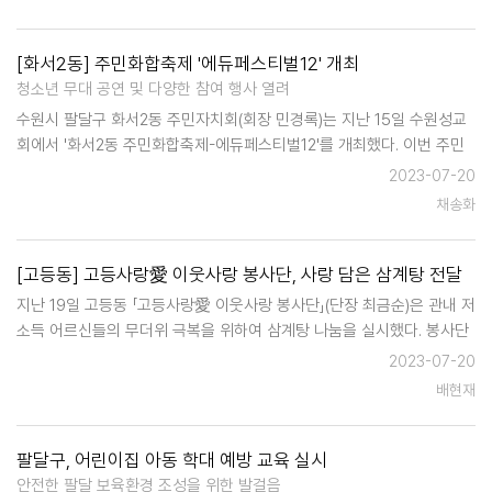
[화서2동] 주민화합축제 '에듀페스티벌12' 개최
청소년 무대 공연 및 다양한 참여 행사 열려
수원시 팔달구 화서2동 주민자치회(회장 민경록)는 지난 15일 수원성교
회에서 '화서2동 주민화합축제-에듀페스티벌12'를 개최했다. 이번 주민
축제는 작년 12월 화서2동 주민총회를 통하여 주민이 직접 결정한
2023-07-20
'2023년 화서2동 마을자치' 계획이다. 화서2동은 12개의 …
채송화
[고등동] 고등사랑愛 이웃사랑 봉사단, 사랑 담은 삼계탕 전달
지난 19일 고등동 「고등사랑愛 이웃사랑 봉사단」(단장 최금순)은 관내 저
소득 어르신들의 무더위 극복을 위하여 삼계탕 나눔을 실시했다. 봉사단
은 관내 홀몸 어르신과 기초생활수급자 등 저소득 10가구에 삼계탕 및
2023-07-20
오이무침, 콩나물무침을 전달하면서 안부도 함께 확인했다. 삼…
배현재
팔달구, 어린이집 아동 학대 예방 교육 실시
안전한 팔달 보육환경 조성을 위한 발걸음