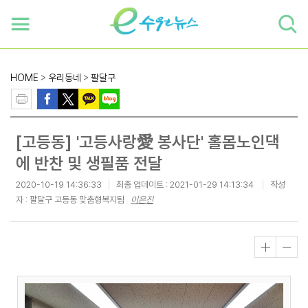
하단 바로가기
본문 바로가기
본문바로가기
HOME
>
우리동네
>
팔달구
[고등동] '고등사랑愛 봉사단' 홀몸노인댁
에 반찬 및 생필품 전달
2020-10-19 14:36:33
최종 업데이트 :
2021-01-29 14:13:34
작성
자 : 팔달구 고등동 맞춤형복지팀
이은진