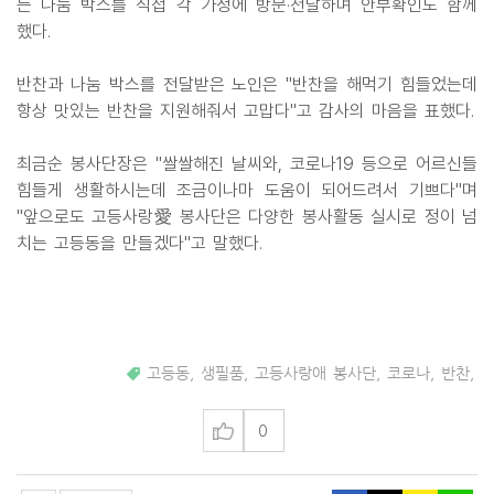
든 나눔 박스를 직접 각 가정에 방문·전달하며 안부확인도 함께
했다.
반찬과 나눔 박스를 전달받은 노인은 "반찬을 해먹기 힘들었는데
항상 맛있는 반찬을 지원해줘서 고맙다"고 감사의 마음을 표했다.
최금순 봉사단장은 "쌀쌀해진 날씨와, 코로나19 등으로 어르신들
힘들게 생활하시는데 조금이나마 도움이 되어드려서 기쁘다"며
"앞으로도 고등사랑愛 봉사단은 다양한 봉사활동 실시로 정이 넘
치는 고등동을 만들겠다"고 말했다.
고등동
,
생필품
,
고등사랑애 봉사단
,
코로나
,
반찬
,
0