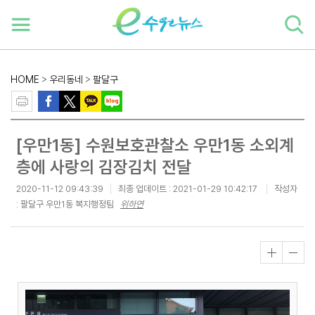
하단 바로가기
본문 바로가기
본문바로가기
HOME
>
우리동네
>
팔달구
[우만1동] 수원보호관찰소 우만1동 소외계
층에 사랑의 김장김치 전달
2020-11-12 09:43:39
최종 업데이트 :
2021-01-29 10:42:17
작성자
: 팔달구 우만1동 복지행정팀
위하연