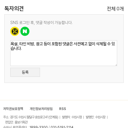
독자의견
0
전체
개
SNS 로그인 후, 댓글 작성이 가능합니다.
등록
저작권보호정책
개인정보처리방침
RSS
주소 : 경기도 수원시 팔달구 효원로 241 (인계동)
발행처 : 수원시청
발행인 : 수원시장
편집인 : 홍보기획관
수원시 휴먼콜센터 :
1899-3300
/
031-5191-2114