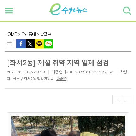
하단 바로가기
본문 바로가기
본문바로가기
HOME
>
우리동네
>
팔달구
[화서2동] 제설 취약 지역 일제 점검
2022-01-10 15:48:58
최종 업데이트 :
2022-01-10 15:48:57
작성
자 : 팔달구 화서2동 행정민원팀
김태준