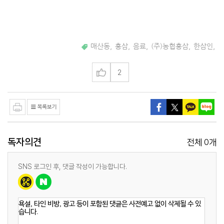
매산동
,
홍삼
,
음료
,
(주)농협홍삼
,
한삼인
,
2
독자의견
0
전체
개
SNS 로그인 후, 댓글 작성이 가능합니다.