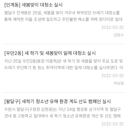
[인계동] 새봄맞이 대청소 실시
팔달구 인계동은 25일, 새봄을 맞아 겨우내 묵혀있던 쓰레기 대청소를
통해 쾌적한 마을 조성에 일조하고 주민불편 해소를 위해 장다리로 일대
환경을 정비했다. 총 50여명이 참여한 이날 작업은 반달공원을 시작으로
2022-03-25
인계초등학교 및 인도래 도서관, 장안아파트 등 장다리로 일대를 대상으
김범수
로 진행되었다…
[우만2동] 새 학기 및 새봄맞이 일제 대청소 실시
지난 25일 우만2동(동장 이종득)은 새 학기 및 새봄을 맞아 주요 도로 및
쓰레기 무단투기 등 청소 취약지역에 대한 일제 대청소를 실시하였다. 이
번 환경 정비 활동에는 코로나19 방역지침을 준수하여 우만2동 직원 및
2022-03-25
통장협의회, 주민자치위원회 등 50여 명이 참여하였고, 관내 주택가 및
채승철
골목…
[팔달구] 새학기 청소년 유해 환경 계도‧선도 캠페인 실시
수원시 팔달구(구청장 김현광)는 지난 24일 행궁동 상가지역 및 팔달구
관내 중‧고등학교 일대에서 새 학기 청소년 유해환경 개선 및 선도 캠페
인을 실시하였다. 이번 캠페인은 새 학기를 맞아 청소년들의 탈선행위와
2022-03-25