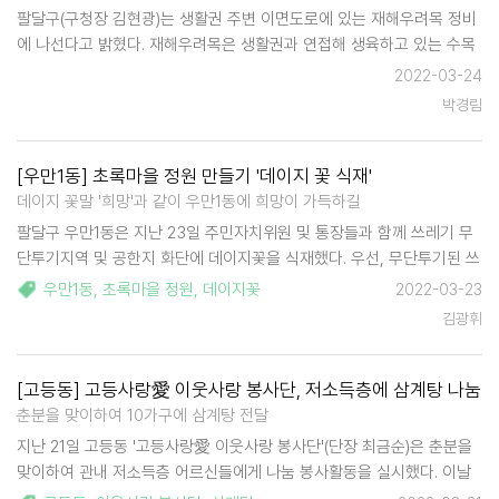
팔달구(구청장 김현광)는 생활권 주변 이면도로에 있는 재해우려목 정비
에 나선다고 밝혔다. 재해우려목은 생활권과 연접해 생육하고 있는 수목
중 강풍, 폭우 등에 의해 쓰러져 주택 또는 차량 파손 등 재산이나 인명피
2022-03-24
해를 줄 우려가 큰 수목으로, 피해가 발생하지 않도록 사전에 조치한다는
박경림
계획이다…
[우만1동] 초록마을 정원 만들기 '데이지 꽃 식재'
데이지 꽃말 '희망'과 같이 우만1동에 희망이 가득하길
팔달구 우만1동은 지난 23일 주민자치위원 및 통장들과 함께 쓰레기 무
단투기지역 및 공한지 화단에 데이지꽃을 식재했다. 우선, 무단투기된 쓰
레기를 함께 정비했고 마을 환경을 개선 하고자 지역 특성에 맞는 데이지
우만1동
,
초록마을 정원
,
데이지꽃
2022-03-23
꽃 1,800본을 식재했다. 이로 인해 밝고 깨끗한 환경이 조성…
김광휘
[고등동] 고등사랑愛 이웃사랑 봉사단, 저소득층에 삼계탕 나눔
춘분을 맞이하여 10가구에 삼계탕 전달
지난 21일 고등동 '고등사랑愛 이웃사랑 봉사단'(단장 최금순)은 춘분을
맞이하여 관내 저소득층 어르신들에게 나눔 봉사활동을 실시했다. 이날
봉사단에서는 관내 홀몸어르신 등 저소득 10가구에 삼계탕을 각 가정에