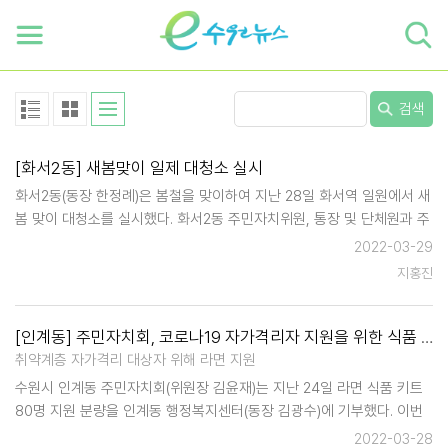
하단 바로가기
본문 바로가기
본문바로가기
검색
[화서2동] 새봄맞이 일제 대청소 실시
화서2동(동장 한정례)은 봄철을 맞이하여 지난 28일 화서역 일원에서 새
봄 맞이 대청소를 실시했다. 화서2동 주민자치위원, 통장 및 단체원과 주
민, 공무원, 환경관리원 등 50여명이 참석한 이번 대청소는 화서역 및 행
2022-03-29
정복지센터 주변 환경정비와 시민의 이용이 많은 화서역 주변 보도, 자…
지홍진
[인계동] 주민자치회, 코로나19 자가격리자 지원을 위한 식품 키트 마련
취약계층 자가격리 대상자 위해 라면 지원
수원시 인계동 주민자치회(위원장 김윤재)는 지난 24일 라면 식품 키트
80명 지원 분량을 인계동 행정복지센터(동장 김광수)에 기부했다. 이번
기부는 수원시 내 확진자 발생으로 자가격리 대상자가 폭발적으로 증가
2022-03-28