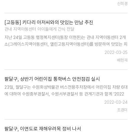
비행을 막고자 실시되었다. 법무부 청소년 범죄 예방 위원 팔달지구 위원
신희경
회 및…
[고등동] 키다리 아저씨와의 맛있는 만남 추진
관내 지역아동센터 아이들에게 간식 전달
지난 24일 고등동 행정복지센터(동장 이현돈)는 관내 지역아동센터 2개
소(그레이스지역아동센터, 열린고등지역아동센터)를 방문하여 맛있는 피
자와 음료를 전달했다. 이번 만남은 봄을 맞아 고등동 지역사회보장협의
2022-03-25
체의 후원으로 추진되었으며, 지역아동센터 이용 아동들…
배현재
팔달구, 상반기 어린이집 통학버스 안전점검 실시
23일, 팔달구는 수원화성박물관 버스전용주차장에서 어린이집 차량 6대
에 대하여 수원중부경찰서, 수원서부경찰서 등 관계기관과 함께 '2022
년 상반기 어린이 통학버스 합동점검'을 실시했다. 앞서 구는 관내 어린
2022-03-24
이집 통학버스 차량 47대하여 신고필증과 운영자 및 운영자 그리고 동승
조경미
자의 안전 교육 이수를 …
팔달구, 이면도로 재해우려목 정비 나서