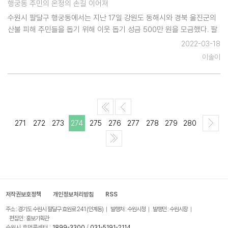
행궁동 주민의 온정의 손길 이어져
수원시 팔달구 행궁동에서는 지난 17일 강원도 동해시와 경북 울진군의
산불 피해 주민들을 돕기 위해 이웃 돕기 성금 500만 원을 모금했다. 팔
달구 행궁동(동장 송종백)은 이번 성금을 대형 산불로 보금자리를 잃고
2022-03-18
슬픔에 잠긴 피해 주민분들을 위해서 경기공동모금회(산불 피…
이솔이
271
272
273
274
275
276
277
278
279
280
저작권보호정책
개인정보처리방침
RSS
주소 : 경기도 수원시 팔달구 효원로 241 (인계동)
발행처 : 수원시청
발행인 : 수원시장
편집인 : 홍보기획관
수원시 휴먼콜센터 :
1899-3300
/
031-5191-2114