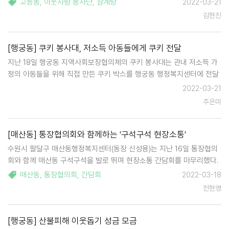
고등동
,
이웃사랑 봉사단
,
삼계탕
2022-03-21
전달하면서 어르신들의 안부도 함께 확인했다. …
김현진
[행궁동] 쿠키 봉사대, 저소득 아동들에게 쿠키 전달
지난 18일 행궁동 지역사회보장협의체의 쿠키 봉사대는 관내 저소득 가
정의 아동들을 위해 직접 만든 쿠키 박스를 행궁동 행정복지센터에 전달
했다. 행궁동 쿠키 봉사대는 아이들이 따뜻한 이웃의 정과 지역사회의 관
2022-03-21
심 속에서 자라고 있다는 안정감을 느낄 수 있도록 매월 1회 저소득 가정
주은미
의 아동들…
[매산동] 통장협의회와 함께하는 '구석구석 현장소통'
수원시 팔달구 매산동행정복지센터(동장 신성용)는 지난 16일 통장협의
회와 함께 매산동 구석구석을 발로 뛰며 현장소통 간담회를 마무리했다.
이번 현장소통 간담회는 총 8회에 걸쳐 추진되었다. 매산동장 및 직원,
매산동
,
통장협의회
,
간담회
2022-03-18
인근 구역 통장 3명이 한 조를 이루어 재해 취약지역, 상습 쓰레기 무단
전현영
투기 지역, 주…
[행궁동] 산불피해 이웃돕기 성금 모금