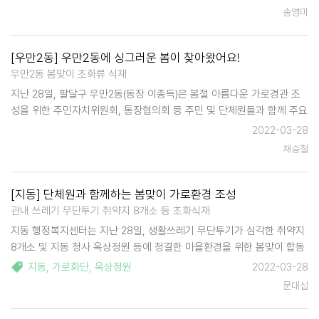
하고 있는 상황에서 식사를 거를 우려가 있는 취약계층에게 …
송영미
[우만2동] 우만2동에 싱그러운 봄이 찾아왔어요!
우만2동 봄맞이 초화류 식재
지난 28일, 팔달구 우만2동(동장 이종득)은 봄철 아름다운 가로경관 조
성을 위한 주민자치위원회, 통장협의회 등 주민 및 단체원들과 함께 주요
대로변을 정비하며 봄철 초화류를 식재했다. 중부대로 223번길 일원을
2022-03-28
중심으로 각 구간마다 제초작업을 한 뒤, 팬지와 비올라를 식재하…
채승철
[지동] 단체원과 함께하는 봄맞이 가로환경 조성
관내 쓰레기 무단투기 취약지 8개소 등 초화식재
지동 행정복지센터는 지난 28일, 생활쓰레기 무단투기가 심각한 취약지
8개소 및 지동 청사 옥상정원 등에 청결한 마을환경을 위한 봄맞이 합동
초화식재를 실시했다. 이 날은 통장협의회 등 동 단체원과 동 직원 10여
지동
,
가로화단
,
옥상정원
2022-03-28
명이 참여해 비올라, 팬지, 에메랄드그린 등 다양한 봄꽃 …
문대섭