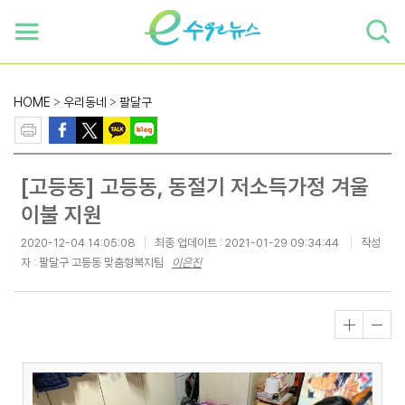
하단 바로가기
본문 바로가기
본문바로가기
HOME
>
우리동네
>
팔달구
[고등동] 고등동, 동절기 저소득가정 겨울
이불 지원
2020-12-04 14:05:08
최종 업데이트 :
2021-01-29 09:34:44
작성
자 : 팔달구 고등동 맞춤형복지팀
이은진