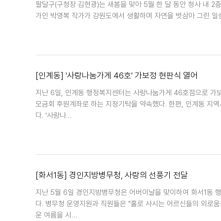
팔달구(구청장 김현광)는 새봄을 맞아 5월 한 달 동안 청사 내 
가인 박영복 작가가 강원도에서 생활하며 자연을 벗삼아 그린 일상일
[인계동] '사랑나눔가게 46호' 가보정 현판식 열어
지난 6일, 인계동 행정복지센터는 사랑나눔가게 46호점으로 가
모금회 후원계좌로 하는 지정기탁을 약속했다. 한편, 인계동 지역
다. '사랑나…
[화서1동] 경인지방병무청, 사랑의 선풍기 전달
지난 5월 6일 경인지방병무청은 어버이날을 맞이하여 화서1동 행
다. 병무청 운영지원과 직원들은 "홀로 사시는 어르신들의 외로움
운 여름을 시…