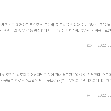
주변 잡초를 제거하고 코스모스, 금계국 등 꽃씨를 심었다. 이번 행사는 꽃을 통
 계획되었고, 우만1동 통장협의회, 마을만들기협의회, 공무원, 사회복무요원
이호진
2022-0
서 후원한 효도화를 어버이날을 맞아 관내 경로당 10개소에 전달했다. 효도
복사꽃을 한지로 정성스럽게 만든 꽃으로 (사)한국부인회 수원시지회에서는 해
주은미
2022-0