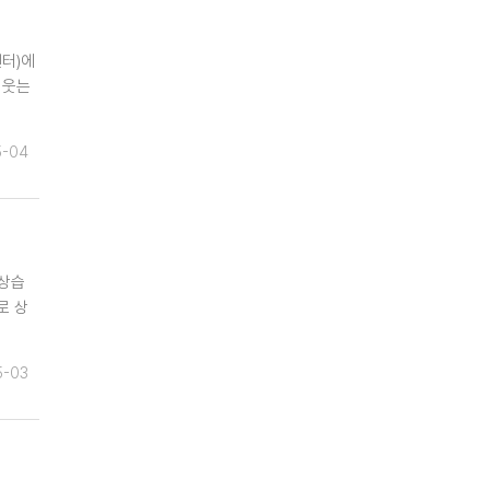
터)에
 웃는
5-04
 상습
로 상
5-03