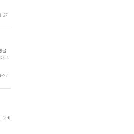
4-27
방을
맞대고
4-27
에 대비