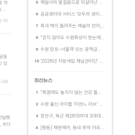
해설사의 발걸음으로 되살아난 수원의 독립운동 역사
로 작
 …
공공생리대 서비스 '모두의 생리대' 시범 운영...수원시청·4개 구청 등에 지급기 설치
5-10
흑과 백이 들려주는 예술의 언어, 수원시립미술관 소장품전《블랑 블랙 파노라마》
"걷지 않아도 수원화성이 한눈에"…무장애 관광버스 '수원행차' 타보니
수원 망포~서울역 잇는 광역급행버스 M5165번, 8월 3일 개통
 공동
'2026년 지방세입 체납관리단' 출범... 체납자 실태조사 본격 추진
고 있
최신뉴스
5-09
"폭염에도 놓치지 않는 건강 돌봄" 팔달구보건소 취약계층 안부 살핀다
수원 출신 아이돌 '리센느 리브' 추천! 직접 따라가 본 수원 필수 코스
장안구, 육군 제2819부대 3대대로부터 감사장 받아
 전달했
, 무더
[평동] 채원헤어, 동네 취약 어르신을 위한 이미용서비스 무료 지원