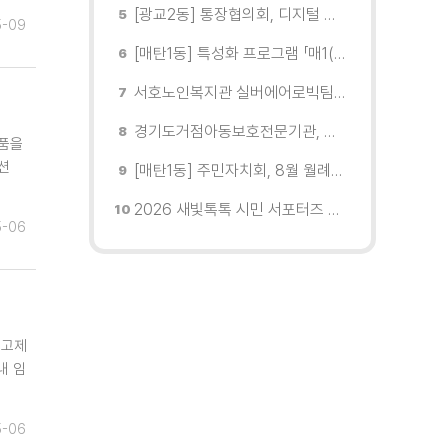
[광교2동] 통장협의회, 디지털 교육 실시
5-09
[매탄1동] 특성화 프로그램 「매1(일) 친환경 문화학교」 개강
서호노인복지관 실버에어로빅팀, 제2회 협회장배 수원시에어로빅힙합대회 시니어부 단체전'1위'쾌거
경기도거점아동보호전문기관, 학대피해아동가정 회복 및 재학대 예방 나선다
물품을
션
[매탄1동] 주민자치회, 8월 월례회의 개최
2026 새빛톡톡 시민 서포터즈 발대식 현장
5-06
신고제
내 임
5-06