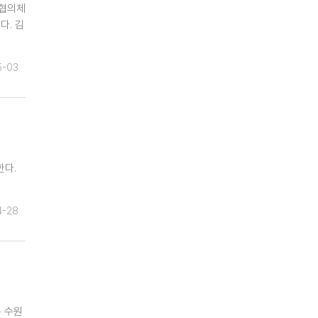
장협의체
다. 김
5-03
한다.
4-28
수 수원