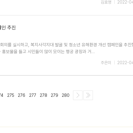
김효영
2022-0
페인 추진
 회의를 실시하고, 복지사각지대 발굴 및 청소년 유해환경 개선 캠페인을 추진
 홍보물을 들고 시민들이 많이 모이는 행궁 광장과 거…
주은미
2022-0
74
275
276
277
278
279
280