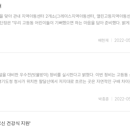
쳐
이날을 맞아 관내 지역아동센터 2개소(그레이스지역아동센터, 열린고등지역아동센
단장은 "우리 고등동 어린이들이 기뻐했으면 하는 마음을 담아 준비했다. 밝게
배현재
2022-0
마철을 대비한 우수전(빗물받이) 정비를 실시한다고 밝혔다. 이번 정비는 고등동
 경기도청 청사가 위치한 팔달산에서 저지대로 흐르는 곳은 자연적인 구배 차이
박종훈
2022-0
신 건강식 지원'