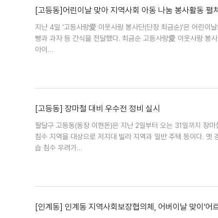
[고등동]어린이날 맞아 지역사회 아동 나눔 봉사활동 펼
지난 4일 '고등사랑愛 이웃사랑 봉사단(단장 최금순)'은 어린
빵과 과자 등 간식을 전달했다. 최금순 고등사랑愛 이웃사랑 봉사
아이…
[고등동] 장마철 대비 우수전 정비 실시
팔달구 고등동(동장 이현돈)은 지난 2일부터 오는 31일까지 장
침수 지역을 대상으로 저지대 빌라 지역과 일반 주택 등이다. 옛
습 침수 우려가…
[인계동] 인계동 지역사회보장협의체, 어버이날 맞이'어르