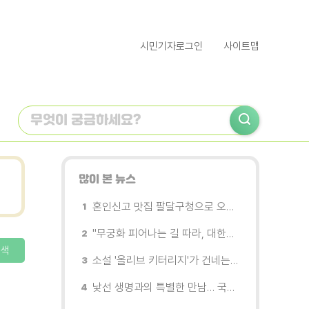
시민기자로그인
사이트맵
많이 본 뉴스
혼인신고 맛집 팔달구청으로 오세요
"무궁화 피어나는 길 따라, 대한민국을 걷는다"
색
소설 '올리브 키터리지'가 건네는 삶과 연민의 철학
낯선 생명과의 특별한 만남… 국제전 《패트리샤 피치니니: 킨쉽》