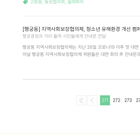
고등동
,
통장협의회
,
월례회의
[행궁동] 지역사회보장협의체, 청소년 유해환경 개선 캠
행궁광장과 거리 돌며 시민들에게 안내문 전달
행궁동 지역사회보장협의체는 지난 26일 코로나19 이후 첫 대면
이날 행궁동 지역사회보장협의체 위원들은 대면 회의 후 안내문과
271
272
273
2