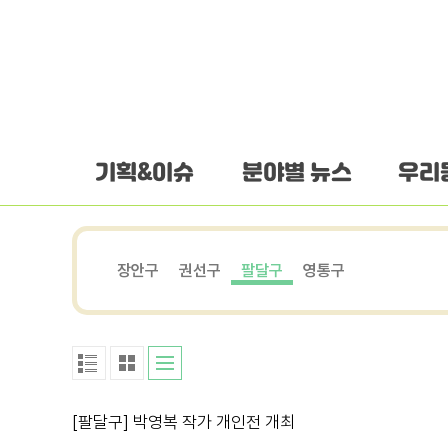
하단 바로가기
본문 바로가기
본문바로가기
기획&이슈
분야별 뉴스
우리
장안구
권선구
팔달구
영통구
[팔달구] 박영복 작가 개인전 개최