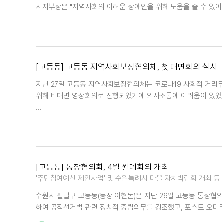
시지부장은 "지역사회의 어려운 장애인을 위해 도움을 줄 수 있어
[고등동] 고등동 지역사회보장협의체, 첫 대면회의 실시
지난 27일 고등동 지역사회보장협의체는 코로나19 사회적 거리두
위해 비대면 영상회의로 진행되었기에 의사소통에 어려움이 있었고
…
[고등동] 통장협의회, 4월 월례회의 개최
'주민참여예산 제안사업' 및 수원특례시 마을 자치박람회 개최 등
수원시 팔달구 고등동(동장 이현돈)은 지난 26일 고등동 통장협
하여 공직선거법 관련 정치적 중립의무를 강조했고, 포스트 오미크론