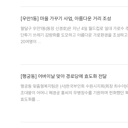
[우만1동] 마을 가꾸기 사업, 아름다운 거리 조성
팔달구 우만1동(동장 신경호)은 지난 4일 월드컵로 일대 가로수 
단투기 쓰레기 감량화를 도모하고 아름다운 가로환경을 조성하고자
20여명이 …
[행궁동] 어버이날 맞아 경로당에 효도화 전달
행궁동 맞춤형복지팀은 (사)한국부인회 수원시지회(회장 최수아)에
조대왕이 어머니 혜경궁 홍씨의 무병장수를 기원하며 헌화했던 
효도화를 …