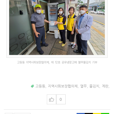
고등동 지역사회보장협의체, 제 12호 공유냉장고에 열무물김치 기부
고등동
,
지역사회보장협의체
,
열무
,
물김치
,
계란
,
0