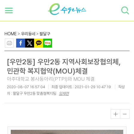
하단 바로가기
본문 바로가기
본문바로가기
HOME
>
우리동네
>
팔달구
[우만2동] 우만2동 지역사회보장협의체,
민관학 복지협약(MOU)체결
아주대학교 봉사동아리(PTPI)와 MOU 체결
2020-08-07 16:57:04
최종 업데이트 :
2021-01-29 10:47:19
작성
자 : 팔달구 우만2동 맞춤형복지팀
임채연