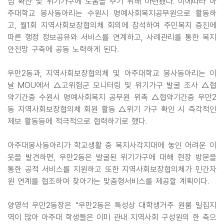
심 확산 및 위기가구에 도움을 주기 위해 마련됐다. 이에따라 아
주대학교 봉사동아리는 수원시 명예사회복지공무원으로 활동하
고, 월1회 지역사회보장협의체 회의에 참석하여 주민복지 증진에
따른 행정 정보공유와 서비스를 연계하고, 사례관리를 통한 복지
안전망 구축에 공동 노력하게 된다.
우만2동과, 지역사회보장협의체 및 아주대학교 봉사동아리는 이
날 MOU에서 △고위험군 모니터링 및 위기가구 발굴 조사 △협
약기간중 수원시 명예사회복지 공무원 위촉 △협약기간중 우만2
동 지역사회보장협의체 회원 활동 △위기 가구 확인 시 즉각적인
제보 활동등에 적극적으로 협력하기로 했다.
아주대봉사동아리가 학교생활 중 복지사각지대에 놓인 어려운 이
웃을 발견하면, 우만2동은 발굴된 위기가구에 대해 현장 방문을
통한 공적 서비스를 지원하고 또한 지역사회보장협의체가 민간자
원 연계를 협조하여 찾아가는 맞춤형서비스를 제공할 계획이다.
양영석 우만2동장은 "우만2동은 특성상 대학생거주 원룸 밀집지
역이 많아 아주대 학생들은 이미 관내 지역사회 구성원의 한 축으