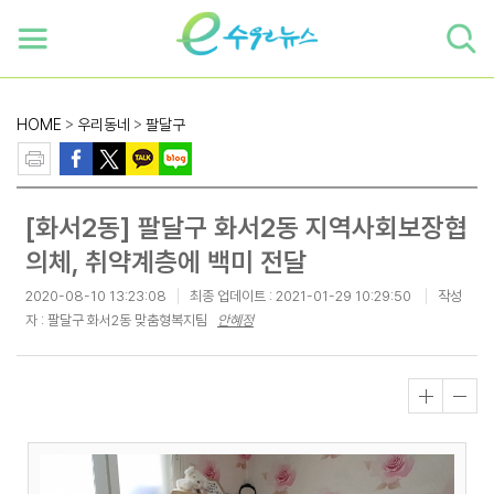
하단 바로가기
본문 바로가기
본문바로가기
HOME
>
우리동네
>
팔달구
[화서2동] 팔달구 화서2동 지역사회보장협
의체, 취약계층에 백미 전달
2020-08-10 13:23:08
최종 업데이트 :
2021-01-29 10:29:50
작성
자 : 팔달구 화서2동 맞춤형복지팀
안혜정