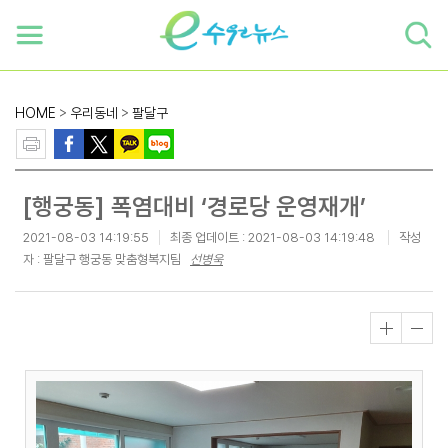
하단 바로가기
본문 바로가기
본문바로가기
HOME
>
우리동네
>
팔달구
[행궁동] 폭염대비 ‘경로당 운영재개’
2021-08-03 14:19:55
최종 업데이트 :
2021-08-03 14:19:48
작성
자 : 팔달구 행궁동 맞춤형복지팀
선병욱