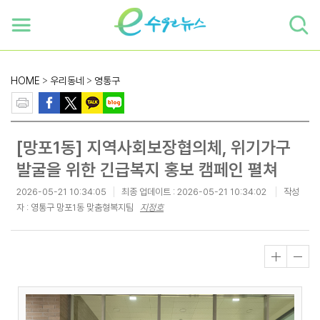
하단 바로가기
본문 바로가기
본문바로가기
HOME
>
우리동네
>
영통구
[망포1동] 지역사회보장협의체, 위기가구
발굴을 위한 긴급복지 홍보 캠페인 펼쳐
2026-05-21 10:34:05
최종 업데이트 :
2026-05-21 10:34:02
작성
자 : 영통구 망포1동 맞춤형복지팀
지정호