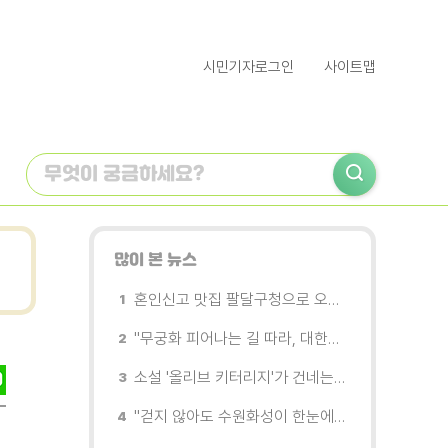
시민기자로그인
사이트맵
많이 본 뉴스
혼인신고 맛집 팔달구청으로 오세요
"무궁화 피어나는 길 따라, 대한민국을 걷는다"
소설 '올리브 키터리지'가 건네는 삶과 연민의 철학
"걷지 않아도 수원화성이 한눈에"…무장애 관광버스 '수원행차' 타보니