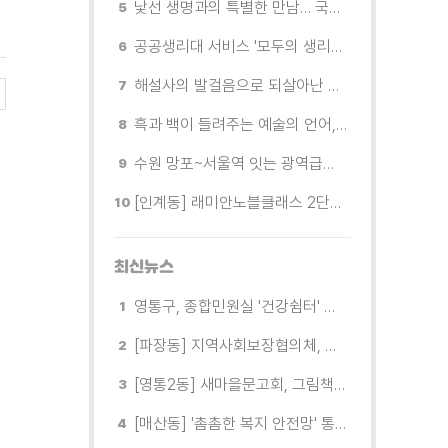
낯선 생명과의 특별한 만남… 국제전 《패트리샤 피치니니: 킨쉽》
공공생리대 서비스 '모두의 생리대' 시범 운영...수원시청·4개 구청 등에 지급기 설치
해설사의 발걸음으로 되살아난 수원의 독립운동 역사
흑과 백이 들려주는 예술의 언어, 수원시립미술관 소장품전《블랑 블랙 파노라마》
수원 망포~서울역 잇는 광역급행버스 M5165번, 8월 3일 개통
[인계동] 래미안노블클래스 2단지 경로당, 무더위 속 독거노인에게 '따뜻한 한 끼' 대접
최신뉴스
영통구, 종합민원실 '건강쉼터' 운영... 폭염 무더위 속 시민의 안전 강화
[파장동] 지역사회보장협의체, 사랑의 삼계탕 나눔으로 건강한 여름나기 지원
[영통2동] 새마을문고회, 그림책 작가 김지우와 함께하는 북토크 개최
[매산동] '촘촘한 복지 안전망' 통합사례관리로 위기가구 지원 강화