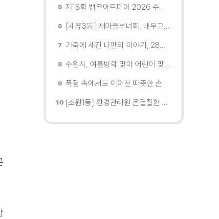
제18회 뱅크아트페어 2026 수원 개막, '나도 그림을 소유한다'
[세류3동] 새마을부녀회, 배우고 고치고 나누는 「옷고치미 동행」
가죽에 새긴 나만의 이야기, 28청춘청년몰에서 만난 특별한 하루
수원시, 여름방학 맞아 어린이 맞춤형 '도로명주소' 홍보
폭염 속에서도 이어진 따뜻한 손길… 영통3동 주민들 환경정비 나서
[조원1동] 환경관리원 온열질환 예방교육 실시
문
참