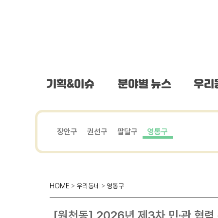
하단 바로가기
본문 바로가기
본문바로가기
기획&이슈
분야별 뉴스
우리
장안구
권선구
팔달구
영통구
HOME
>
우리동네
>
영통구
[원천동] 2026년 제3차 민·관 협