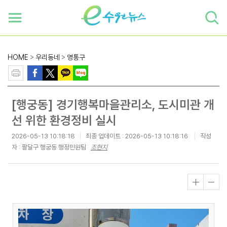
하단 바로가기
본문 바로가기
본문바로가기
HOME
>
우리동네
>
영통구
[행궁동] 경기행복마을관리소, 도시미관 개
선 위한 환경정비 실시
2026-05-13 10:18:18
최종 업데이트 :
2026-05-13 10:18:16
작성
자 : 팔달구 행궁동 행정민원팀
조현지