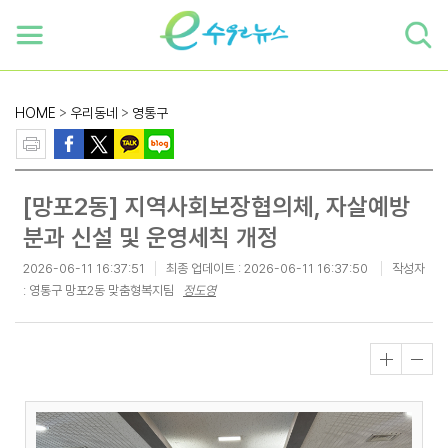
하단 바로가기
본문 바로가기
본문바로가기
HOME
>
우리동네
>
영통구
[망포2동] 지역사회보장협의체, 자살예방
분과 신설 및 운영세칙 개정
2026-06-11 16:37:51
최종 업데이트 :
2026-06-11 16:37:50
작성자
: 영통구 망포2동 맞춤형복지팀
정도영