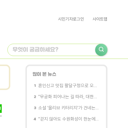
시민기자로그인
사이트맵
많이 본 뉴스
혼인신고 맛집 팔달구청으로 오세요
"무궁화 피어나는 길 따라, 대한민국을 걷는다"
소설 '올리브 키터리지'가 건네는 삶과 연민의 철학
"걷지 않아도 수원화성이 한눈에"…무장애 관광버스 '수원행차' 타보니