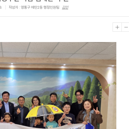
8
작성자 : 영통구 매탄2동 행정민원팀
김민