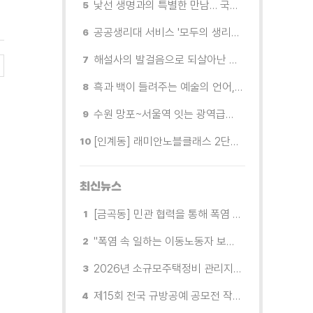
낯선 생명과의 특별한 만남… 국제전 《패트리샤 피치니니: 킨쉽》
공공생리대 서비스 '모두의 생리대' 시범 운영...수원시청·4개 구청 등에 지급기 설치
해설사의 발걸음으로 되살아난 수원의 독립운동 역사
흑과 백이 들려주는 예술의 언어, 수원시립미술관 소장품전《블랑 블랙 파노라마》
수원 망포~서울역 잇는 광역급행버스 M5165번, 8월 3일 개통
[인계동] 래미안노블클래스 2단지 경로당, 무더위 속 독거노인에게 '따뜻한 한 끼' 대접
최신뉴스
[금곡동] 민관 협력을 통해 폭염 속 취약계층 건강 챙겨
"폭염 속 일하는 이동노동자 보호한다" 8월에는 공휴일에도 '경기이동노동자 수원쉼터' 운영
2026년 소규모주택정비 관리지역(새빛타운) 후보지 공모
제15회 전국 규방공예 공모전 작품 8월 10~12일 접수