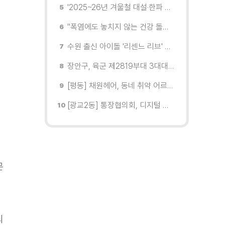
'2025~26년 겨울철 대설·한파 종합평가'에서 대설 대응 부분 최우수지자체 선정
"폭염에도 놓치지 않는 건강 돌봄" 팔달구보건소 취약계층 안부 살핀다
수원 출신 아이돌 '리센느 리브' 추천! 직접 따라가 본 수원 필수 코스
장안구, 육군 제2819부대 3대대로부터 감사장 받아
[평동] 채원헤어, 동네 취약 어르신을 위한 이미용서비스 무료 지원
[광교2동] 통장협의회, 디지털 교육 실시
문
되