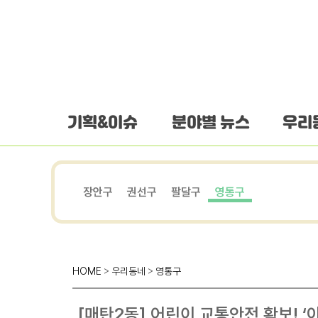
하단 바로가기
본문 바로가기
본문바로가기
기획&이슈
분야별 뉴스
우리
장안구
권선구
팔달구
영통구
HOME
>
우리동네
>
영통구
[매탄2동] 어린이 교통안전 확보! ‘