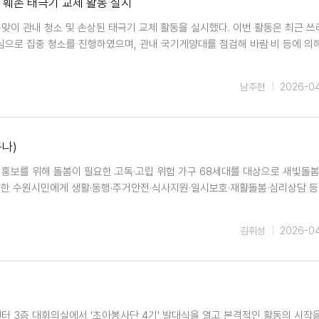
 훼손 태극기 교체 활동 실시
봄맞이 관내 청소 및 손상된 태극기 교체 활동을 실시했다. 이번 활동은 최근 
으로 집중 청소를 진행하였으며, 관내 국기게양대를 점검해 바람‧비 등에 의
남주현
2026-0
나)
 홍보를 위해 돌봄이 필요한 고독·고립 위험 가구 68세대를 대상으로 새빛돌봄
요한 수원시민에게 생활·동행·주거안전·식사지원·일시보호·재활돌봄·심리상담 등
김휘성
2026-0
센터 3층 대회의실에서 '초아봉사단 4기' 발대식을 열고 본격적인 활동의 시작