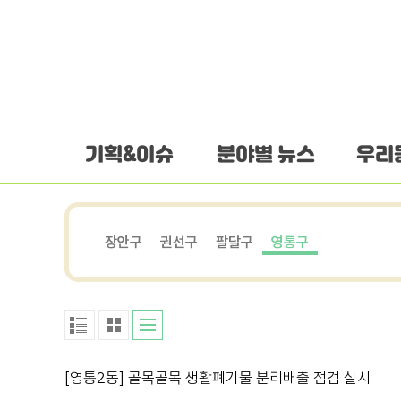
하단 바로가기
본문 바로가기
본문바로가기
기획&이슈
분야별 뉴스
우리
장안구
권선구
팔달구
영통구
[영통2동] 골목골목 생활폐기물 분리배출 점검 실시