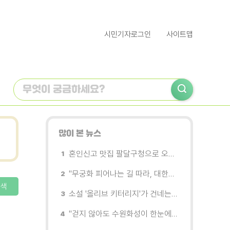
시민기자로그인
사이트맵
많이 본 뉴스
혼인신고 맛집 팔달구청으로 오세요
"무궁화 피어나는 길 따라, 대한민국을 걷는다"
색
소설 '올리브 키터리지'가 건네는 삶과 연민의 철학
"걷지 않아도 수원화성이 한눈에"…무장애 관광버스 '수원행차' 타보니