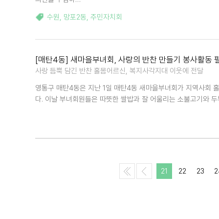
수원
,
망포2동
,
주민자치회
[매탄4동] 새마을부녀회, 사랑의 반찬 만들기 봉사활동 
사랑 듬뿍 담긴 반찬 홀몸어르신, 복지사각지대 이웃에 전달
영통구 매탄4동은 지난 1일 매탄4동 새마을부녀회가 지역사회 홀
다. 이날 부녀회원들은 따뜻한 쌀밥과 잘 어울리는 소불고기와 두
21
22
23
2