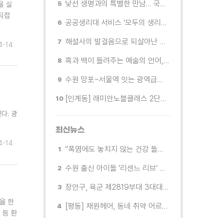
낯선 생명과의 특별한 만남… 국제전 《패트리샤 피치니니: 킨쉽》
을 실
직접
공공생리대 서비스 '모두의 생리대' 시범 운영...수원시청·4개 구청 등에 지급기 설치
해설사의 발걸음으로 되살아난 수원의 독립운동 역사
4-14
흑과 백이 들려주는 예술의 언어, 수원시립미술관 소장품전《블랑 블랙 파노라마》
수원 망포~서울역 잇는 광역급행버스 M5165번, 8월 3일 개통
[인계동] 래미안노블클래스 2단지 경로당, 무더위 속 독거노인에게 '따뜻한 한 끼' 대접
다. 광
최신뉴스
4-14
"폭염에도 놓치지 않는 건강 돌봄" 팔달구보건소 취약계층 안부 살핀다
수원 출신 아이돌 '리센느 리브' 추천! 직접 따라가 본 수원 필수 코스
장안구, 육군 제2819부대 3대대로부터 감사장 받아
을 한
[평동] 채원헤어, 동네 취약 어르신을 위한 이미용서비스 무료 지원
 등 환