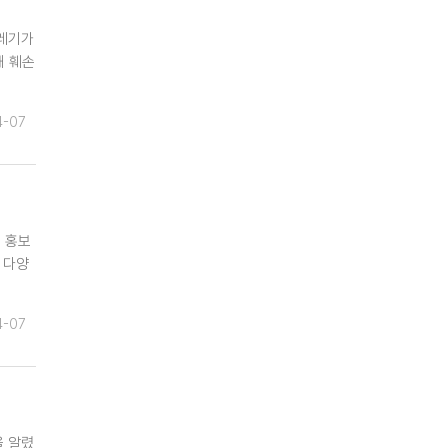
쓰레기가
해 훼손
4-07
 홍보
 다양
4-07
을 알렸