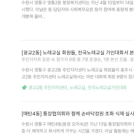
수원시 영통구 영통2동 행정복지센터는 지난 4월 10일부터 14
시했다. 이날은 동 담당자와 사회복무요원 등이 참여해 종량제 봉
개봉해 올바…
[광교2동] 노래교실 회원들, 전국노래교실 가인대회서 본
주민자치회 응원 속 참가자 8명 중 7명 준결승, 1명 본선 진출..
수원시 영통구 광교2동 주민자치센터 노래교실 회원들이 충주시 수
교2동 주민자치센터 노래교실에서는 이번 대회에 회원 8명이 참가
광교2동 주민자치센터
,
노래교실
,
전국노래교실가인대회
[매탄4동] 통장협의회와 함께 손바닥정원 초화 식재 실
수원시 영통구 매탄4동(동장 오미숙)은 지난 13일 통장협의회와 
층 더 쾌적하고 화사하게 가꾸는 시간을 가졌다. 이날 활동에는 