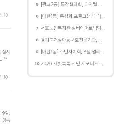
[광교2동] 통장협의회, 디지털 교육 실시
4-13
[매탄1동] 특성화 프로그램 「매1(일) 친환경 문화학교」 개강
서호노인복지관 실버에어로빅팀, 제2회 협회장배 수원시에어로빅힙합대회 시니어부 단체전'1위'쾌거
경기도거점아동보호전문기관, 학대피해아동가정 회복 및 재학대 예방 나선다
[매탄1동] 주민자치회, 8월 월례회의 개최
를 실시
는 쓰
2026 새빛톡톡 시민 서포터즈 발대식 현장
4-10
 9일,
과 영통