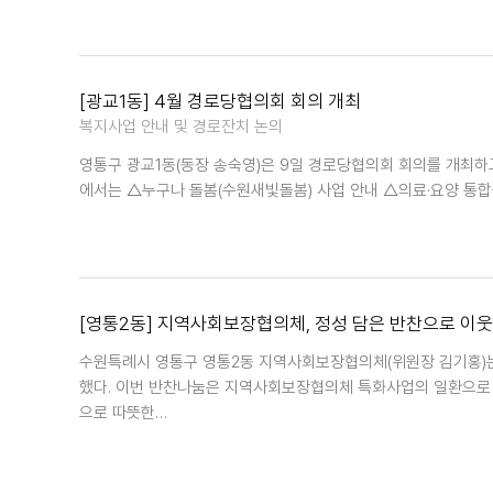
[광교1동] 4월 경로당협의회 회의 개최
복지사업 안내 및 경로잔치 논의
영통구 광교1동(동장 송숙영)은 9일 경로당협의회 회의를 개최하
에서는 △누구나 돌봄(수원새빛돌봄) 사업 안내 △의료·요양 통합
[영통2동] 지역사회보장협의체, 정성 담은 반찬으로 이
수원특례시 영통구 영통2동 지역사회보장협의체(위원장 김기홍)는 8
했다. 이번 반찬나눔은 지역사회보장협의체 특화사업의 일환으로 
으로 따뜻한…