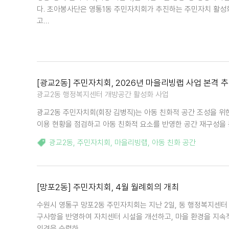
다. 초아봉사단은 영통1동 주민자치회가 추진하는 주민자치 활성
고…
[광교2동] 주민자치회, 2026년 마을리빙랩 사업 본격 
광교2동 행정복지센터 개방공간 활성화 사업
광교2동 주민자치회(회장 김병직)는 아동 친화적 공간 조성을 위
이용 현황을 점검하고 아동 친화적 요소를 반영한 공간 재구성을 
광교2동
,
주민자치회
,
마을리빙랩
,
아동 친화 공간
[망포2동] 주민자치회, 4월 월례회의 개최
수원시 영통구 망포2동 주민자치회는 지난 2일, 동 행정복지센터
구사항을 반영하여 자치센터 시설을 개선하고, 마을 환경을 지속
의견을 수렴하…