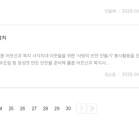
진달래
2026-0
펼쳐
몸 어르신과 복지 사각지대 이웃들을 위한 '사랑의 반찬 만들기' 봉사활동을 
부조림 등 정성껏 만든 반찬을 준비해 홀몸 어르신과 복지사…
김소윤
2026-0
4
25
26
27
28
29
30