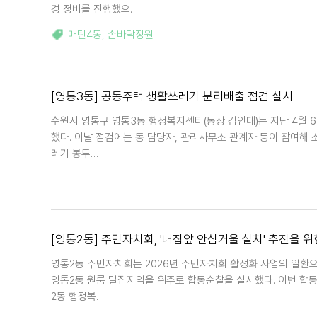
경 정비를 진행했으…
매탄4동
,
손바닥정원
[영통3동] 공동주택 생활쓰레기 분리배출 점검 실시
수원시 영통구 영통3동 행정복지센터(동장 김인태)는 지난 4월 
했다. 이날 점검에는 동 담당자, 관리사무소 관계자 등이 참여해
레기 봉투…
[영통2동] 주민자치회, '내집앞 안심거울 설치' 추진을 위
영통2동 주민자치회는 2026년 주민자치회 활성화 사업의 일환으
영통2동 원룸 밀집지역을 위주로 합동순찰을 실시했다. 이번 합
2동 행정복…