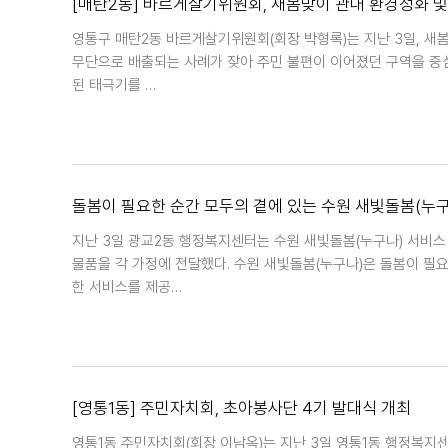
[매탄2동] 바르게살기위원회, 새봄맞이 관내 환경정화 및
영통구 매탄2동 바르게살기위원회(회장 박형록)는 지난 3일, 새
무단으로 배출되는 사례가 잦아 주민 불편이 이어졌던 구역을 중심
된 태극기를 …
돌봄이 필요한 순간 모두의 곁에 있는 수원 새빛돌봄(누구
지난 3일 광교2동 행정복지센터는 수원 새빛돌봄(누구나) 서비스
물품을 각 가정에 전달했다. 수원 새빛돌봄(누구나)은 돌봄이 필
한 서비스를 제공…
[영통1동] 주민자치회, 초아봉사단 4기 발대식 개최
영통1동 주민자치회(회장 이남옥)는 지난 3일 영통1동 행정복지