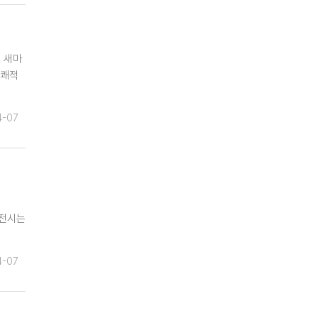
 새마
 쾌적
4-07
 전시는
4-07