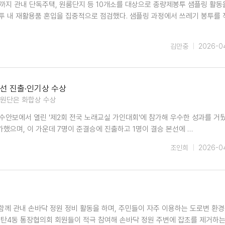
일까지 관내 단독주택, 원룸단지 등 10개소를 대상으로 종량제봉투 샘플링 활동
투 내 재활용품 혼입을 집중적으로 점검했다. 샘플링 과정에서 쓰레기 봉투를 
김만중
2026-0
선 진출·인기상 수상
 응원단은 화합상 수상
안보에서 열린 '제2회 전국 노래교실 가인대회'에 참가해 우수한 성과를 거뒀
했으며, 이 가운데 7명이 준결승에 진출하고 1명이 결승 본선에 …
조인희
2026-0
시
함께 관내 손바닥 정원 정비 활동을 하며, 주민들이 자주 이용하는 도로변 환경
매탄4동 통장협의회 회원들이 적극 참여해 손바닥 정원 주변에 잡초를 제거하는