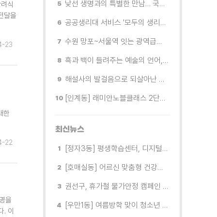
낯선 생명과의 특별한 만남… 국제전 《패트리샤 피치니니: 킨쉽》
반려식
 전달을
공공생리대 서비스 '모두의 생리대' 시범 운영...수원시청·4개 구청 등에 지급기 설치
수원 망포~서울역 잇는 광역급행버스 M5165번, 8월 3일 개통
4-23
흑과 백이 들려주는 예술의 언어, 수원시립미술관 소장품전《블랑 블랙 파노라마》
해설사의 발걸음으로 되살아난 수원의 독립운동 역사
[인계동] 래미안노블클래스 2단지 경로당, 무더위 속 독거노인에게 '따뜻한 한 끼' 대접
대한
최신뉴스
4-22
[정자3동] 평생학습센터, 디지털 생활문해교실 개강
[호매실동] 어르신 맞춤형 건강특화사업 「은빛반짝 실버종이공방」 운영
권선구, 휴가철 물가안정 캠페인 전개
3명을
[우만1동] 여름방학 맞이 청소년 유해환경 캠페인 실시
. 이