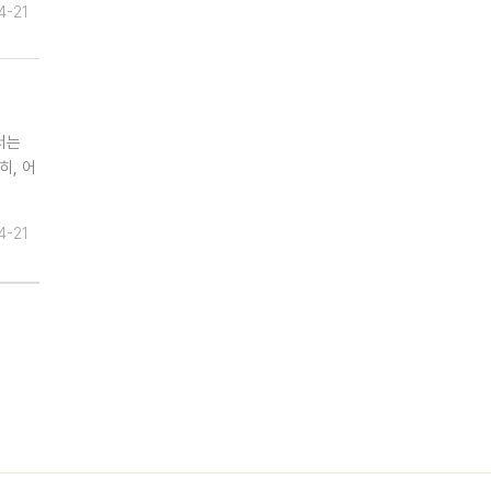
4-21
서는
히, 어
4-21