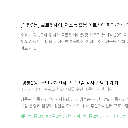
[매탄3동] 클로젯헤어, 저소득 홀몸 어르신에 파마·염색
수원시 영통구에 위치한 클로젯헤어(원장 한은진)는 4월 20일 
제적 사정으로 미용 서비스를 이용하기 어려운 어르신들을 위해 
어오고 …
[영통2동] 주민자치센터 프로그램 강사 간담회 개최
주민자치센터 프로그램 활성화를 위한 소통의 시간 마련
영통구 영통2동 주민자치회(회장 장영훈)은 지난 22일 영통2동
그램 운영과 활성화 방안을 모색하기 위해 주민자치센터 프로그램
#영통2동
,
#영통2동주민자치회
,
#영통2동주민자치센터
,
#