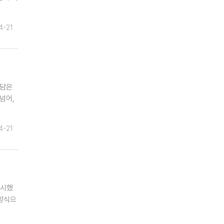
4-21
랑담은
넘어,
4-21
실시했
 방식으