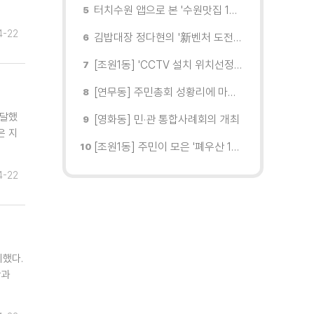
터치수원 앱으로 본 '수원맛집 100선'... 장안구 맛집을 찾다
4-22
김밥대장 정다현의 '新벤처 도전이야기'
[조원1동] 'CCTV 설치 위치선정협의회' 회의 개최
[연무동] 주민총회 성황리에 마무리
전달했
[영화동] 민·관 통합사례회의 개최
은 지
[조원1동] 주민이 모은 '폐우산 100개' 수원여대에 1차 전달
4-22
시했다.
학과