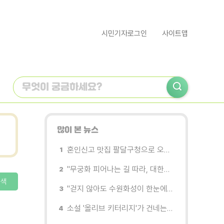
시민기자로그인
사이트맵
많이 본 뉴스
혼인신고 맛집 팔달구청으로 오세요
"무궁화 피어나는 길 따라, 대한민국을 걷는다"
색
"걷지 않아도 수원화성이 한눈에"…무장애 관광버스 '수원행차' 타보니
소설 '올리브 키터리지'가 건네는 삶과 연민의 철학