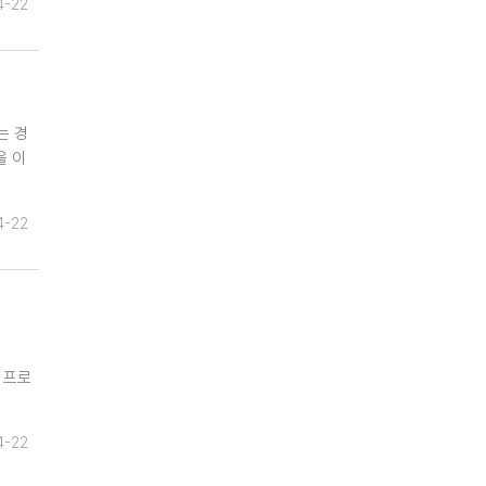
4-22
는 경
을 이
4-22
 프로
4-22