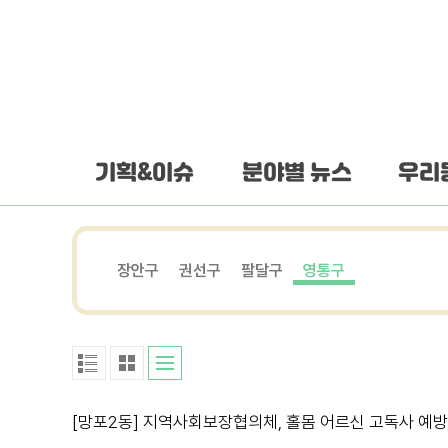
하단 바로가기
본문 바로가기
본문바로가기
기획&이슈
분야별 뉴스
우리
장안구
권선구
팔달구
영통구
[망포2동] 지역사회보장협의체, 홀몸 어르신 고독사 예방 