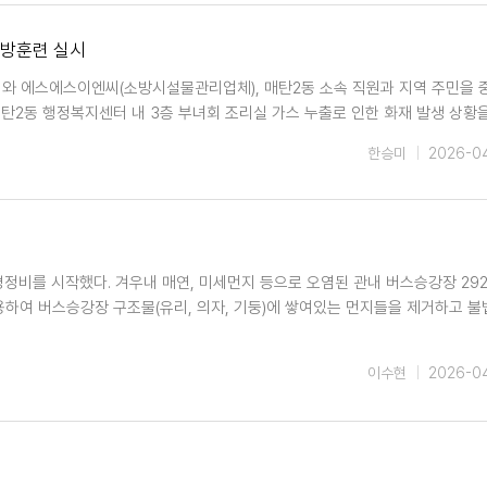
소방훈련 실시
전센터와 에스에스이엔씨(소방시설물관리업체), 매탄2동 소속 직원과 지역 주민을
매탄2동 행정복지센터 내 3층 부녀회 조리실 가스 누출로 인한 화재 발생 상황
한승미
2026-0
정비를 시작했다. 겨우내 매연, 미세먼지 등으로 오염된 관내 버스승강장 29
이용하여 버스승강장 구조물(유리, 의자, 기둥)에 쌓여있는 먼지들을 제거하고 
이수현
2026-0