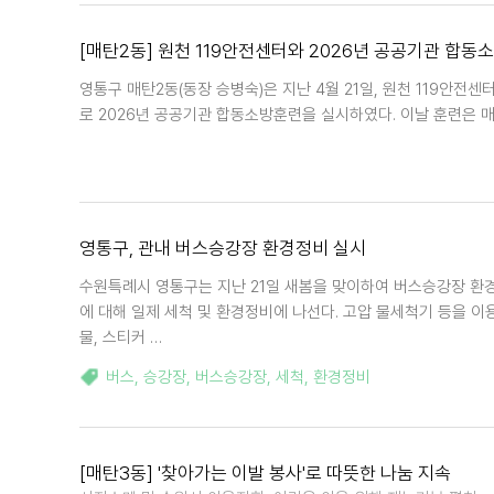
[매탄2동] 원천 119안전센터와 2026년 공공기관 합동
영통구 매탄2동(동장 승병숙)은 지난 4월 21일, 원천 119안
로 2026년 공공기관 합동소방훈련을 실시하였다. 이날 훈련은 
영통구, 관내 버스승강장 환경정비 실시
수원특례시 영통구는 지난 21일 새봄을 맞이하여 버스승강장 환경
에 대해 일제 세척 및 환경정비에 나선다. 고압 물세척기 등을 
물, 스티커 …
버스
,
승강장
,
버스승강장
,
세척
,
환경정비
[매탄3동] '찾아가는 이발 봉사'로 따뜻한 나눔 지속