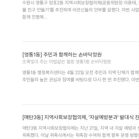
수원시 영통구 망포2동 지역사회보장협의체(공동위원장 이용태, 문재
물 친구 만들기'를 추진하며 어르신들의 안부를 살폈다. 이번 사
함께 진행해…
[영통1동] 주민과 함께하는 손바닥정원
초록빛이 주는 마법같은 힐링 영통1동 손바닥정원
영통1동 행정복지센터는 4월 22일 오전 주민과 지역 단체가 함께
주민들의 높은 관심과 참여를 바탕으로 다시 한 번 추진됐다. 이
[매탄3동] 지역사회보장협의체, '자살예방분과' 발대식 
매탄3동 지역사회보장협의체는 지난 21일, 지역 내 자살 예방과 
위촉했다. 이날 위촉식에서는 위촉장 수여와 함께 향후 운영 방향