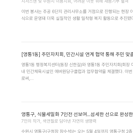
시저스맨 및 수원시 이용지회, 어려운 이웃 위해 재능기부 펼쳐
이번 봉사는 주공 6단지 관리사무소를 거점으로 진행되는 현장 이
식으로 운영돼 더욱 실질적인 생활 밀착형 복지 활동으로 추진됐다
[영통1동] 주민자치회, 민간시설 연계 협약 통해 주민 맞
영통1동 행정복지센터(동장 신한길)와 영통1동 주민자치회(회장 
내 민간체육시설인 에버원당구클럽과 업무협약을 체결했다. 이번
로써,…
영통구, 식물세밀화 7인전 선보여…섬세한 선으로 완성한
7인의 작가, 색연필로 담아낸 자연의 생명력
수원시 영통구(구청장 장수석)는 오는 5월 4일까지 영통구청 2층