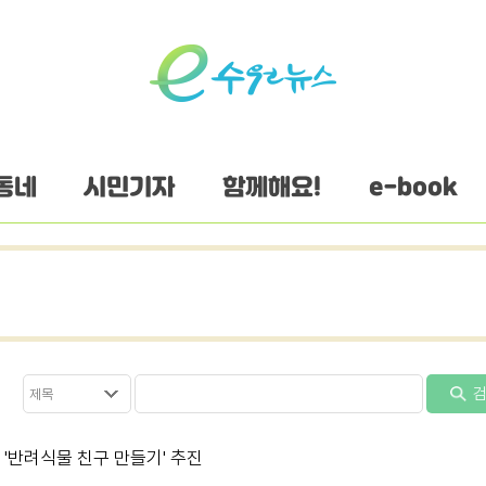
동네
시민기자
함께해요!
e-book
검
'반려식물 친구 만들기' 추진