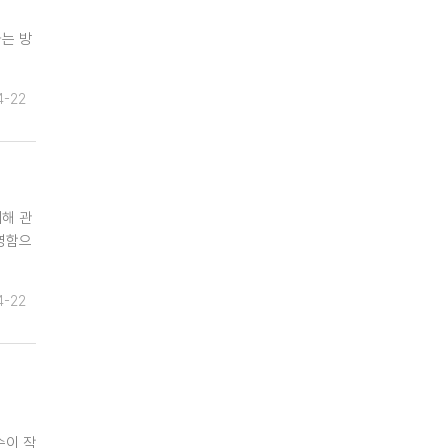
는 방
4-22
위해 관
영함으
4-22
순이 작