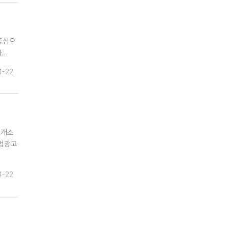
 중심으
을…
4-22
2개소
불법광고
4-22