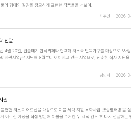
식물의 형태와 질감을 정교하게 표현한 작품들을 선보이…
최주민
2026-0
락 전달
난 4월 20일, 밥풀떼기 한식뷔페와 협력해 저소득 단독가구를 대상으로 「사
락 지원사업」은 지난해 8월부터 이어지고 있는 사업으로, 단순한 식사 지원을 
김민서
2026-0
 지원
 불편한 저소득 어르신을 대상으로 이불 세탁 지원 특화사업 '뽀송빨래방'을 
독거 어르신 가정을 직접 방문해 이불을 수거한 뒤 세탁·건조 후 다시 전달하는