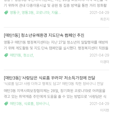
기 위하여 관내 다중이용시설 및 공원 등 집중 방역을 통한 거리 정화활
동을 실시했다. 이날 주민자치위원들은 관내 여러 사람들이 모이는 상가,
영통구
,
영통3동
,
코로나19
,
자율방역
,
영통3동 주민자치위원회
2021-04-29
구름광장 및 반달공원, 버스정류장 등 다중이용시설 및 공공시설을 비롯
최은지
해 방역 취…
[매탄1동] 청소년유해환경 지도단속 캠페인 추진
영통구 매탄1동 행정복지센터는 지난 27일 청소년의 일탈행위를 예방하
기 위해 계도활동 및 지도·단속 캠페인을 실시했다. 행정복지센터 직원들
은 관내 일반음식점 및 편의점등을 방문하여 청소년 유해환경 개선홍보
매탄1동
,
청소년
,
2021-04-29
물과 스티커 등을 배부했다. 대부분의 업주들은 지속적으로 이루어지는
이경미
계도활동에 적극 동참하며, 앞으로 더…
[매탄3동] '사랑담은 식료품 꾸러미' 저소득가정에 전달
'식료품 담고! 사랑 더하고 행복도 담고!' 매탄3동 착한 장바구니 전달
매탄3동 지역사회보장협의체는 28일, 장기화된 코로나19로 어려움을
겪고 있는 취약계층 주민에게 도움을 줄 수 있는 방법으로 '사랑담은 식
료품 꾸러미' 나눔 사업을 추진했다. 이날 지역사회보장협의체 위원들은
매탄3동
,
식료품
,
장바구니
,
2021-04-29
2인 1조로 짝을 이루어 거동 불편으로 장을 보기 어려운 홀몸가구 등 취
이지현