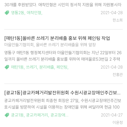
30개를 후원받았다. 애착인형은 시민의 정서적 지원을 위해 자원봉사자
들이 모여 한땀한땀 정성을 들여 만든 것이다. 전달받은 애착인형은 4자
영통2동
,
애착인형
,
2021-04-28
녀 이상 다자녀가정 자녀, 다문화가정의 자녀, 심적 외로움을 겪고 있는
한소희
홀몸노인 등의 정서…
[매탄1동]올바른 쓰레기 분리배출 홍보 위해 페인팅 작업
마을만들기협의회, 올바른 쓰레기 분리배출을 위해 앞장
영통구 매탄1동 행정복지센터와 마을만들기협의회는 지난 22일부터 26
일까지 올바른 쓰레기 분리배출 홍보를 위하여 매여울로53번길 2 주택
가 일대에 페인팅 작업을 실시했다. 매탄1동은 지난해에도 관내 도로변에
매탄1동
,
쓰레기
,
분리배출
,
페인팅
,
2021-04-28
'쓰레기 배출 구분선 페인팅'을 실시한 바 있다. 올해는 최근 자원회수
전홍관
시…
[광교1동]광교카페거리발전위원회 수원시광교장애인주간보호시설에 아름다운 기부
광교카페거리발전위원회 최종현 회장은 27일, 수원시광교장애인주간보
호시설을 방문하여 시설을 이용하는 장애인을 위해 써달라며 현금 100
만원을 기부했다. 최종현 광교카페거리발전위원회장은 "'장애인의 날'을
광교1동
,
광교카페거리
,
광교장애인주간보호시설
,
2021-04-27
맞아 요즘 코로나로 더욱 힘든 시기를 보내고 있을 장애인을 위한 활동을
이윤정
생각하다 회원들이…