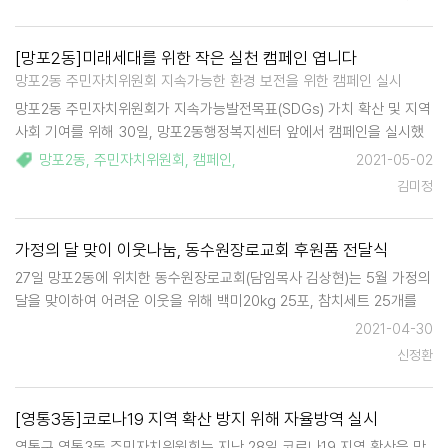
[망포2동]미래세대를 위한 작은 실천 캠페인 엽니다
망포2동 주민자치위원회 지속가능한 환경 보전을 위한 캠페인 실시
망포2동 주민자치위원회가 지속가능발전목표(SDGs) 가치 확산 및 지역
사회 기여를 위해 30일, 망포2동행정복지센터 앞에서 캠페인을 실시했
다. 이번 캠페인은 코로나-19로 인해 일회용 마스크 등 쓰레기가 많이 발
망포2동
,
주민자치위원회
,
캠페인
,
2021-05-02
생하고 배달 음식 등 수요가 늘면서 재활용쓰레기 폭증으로 인한 분리배
김미정
출 문제…
가정의 달 맞이 이웃나눔, 동수원장로교회 후원품 전달식
27일 망포2동에 위치한 동수원장로교회(담임목사 김상현)는 5월 가정의
달을 맞이하여 어려운 이웃을 위해 백미20kg 25포, 참치세트 25개를
후원했다. 이날 후원품은 망포1동 지역사회보장협의체에서 선정된 관내
2021-04-30
홀몸어르신과 긴급지원이 필요한 대상자들께 소중히 전달될 예정이다.
신정환
김상…
[영통3동]코로나19 지역 확산 방지 위해 자율방역 실시
영통구 영통3동 주민자치위원회는 지난 28일 코로나19 지역 확산을 막