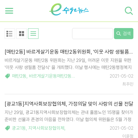
하단 바로가기
본문 바로가기
본문바로가기
검색
[매탄2동] 바르게살기운동 매탄2동위원회, '이웃 사랑 생필품 전달식' 개최
바르게살기운동 매탄2동 위원회는 지난 29일, 어려운 이웃 지원을 위한
'이웃 사랑 생필품 전달식' 을 개최했다. 이날 행사에는 매탄2동행정복지
센터에서 바르게살기운동 매탄2동 위원회 박형록 위원장을 비롯하여 위
매탄2동
,
바르게살기운동매탄2동위원회
,
이웃사랑
2021-05-02
원들과 매탄2동 김철수 동장 등이 참석한 가운데 한부모, 다문화 가정,
최주민
독거노인 등 소외될 수 있는 이웃을…
[광교1동]지역사회보장협의체, 가정의달 맞이 사랑의 선물 전달
지난 29일, 광교1동지역사회보장협의체는 관내 홀몸노인 15명을 찾아가
준비한 선물과 존경의 마음을 전하였다. 이날 협의체 위원들은 5월 가정
의 달을 앞두고 혼자 생활하고 계시는 노인에게 작은 위로가 되고자 노인
광교1동
,
지역사회보장협의체
,
2021-05-02
댁을 직접 방문하여 선물을 전달하고 말벗을 해드렸다. 노인을 위한 …
이윤정