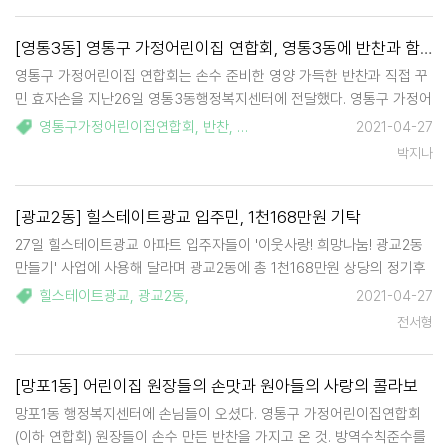
[영통3동] 영통구 가정어린이집 연합회, 영통3동에 반찬과 함께 효자손 후원
영통구 가정어린이집 연합회는 손수 준비한 영양 가득한 반찬과 직접 꾸
민 효자손을 지난26일 영통3동행정복지센터에 전달했다. 영통구 가정어
린이집 연합회는 거동이 불편하거나 노환 등으로 식사준비에 어려움을
영통구가정어린이집연합회
,
반찬
,
효자손
2021-04-27
겪는 취약계층 20세대에 월1회 반찬을 정기적으로 지원해오고 있다. 이
박지나
날은 특별히 5월 어버이날을 맞이하여…
[광교2동] 힐스테이트광교 입주민, 1천168만원 기탁
27일 힐스테이트광교 아파트 입주자들이 '이웃사랑! 희망나눔! 광교2동
만들기' 사업에 사용해 달라며 광교2동에 총 1천168만원 상당의 정기후
원을 기탁했다. 김양준 힐스테이트광교 입주자 대표는 "힐스테이트광교
힐스테이트광교
,
광교2동
,
2021-04-27
입주자분들은 지역사회와 함께하기 위해 관내 소외계층을 위한 나눔사업
전서형
을 지속적으로…
[망포1동] 어린이집 원장들의 손맛과 원아들의 사랑의 콜라보
망포1동 행정복지센터에 손님들이 오셨다. 영통구 가정어린이집연합회
(이하 연합회) 원장들이 손수 만든 반찬을 가지고 온 것. 방역수칙준수를