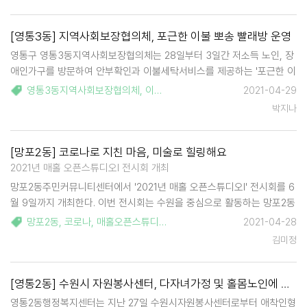
약계층 5…
[영통3동] 지역사회보장협의체, 포근한 이불 뽀송 빨래방 운영
영통구 영통3동지역사회보장협의체는 28일부터 3일간 저소득 노인, 장
애인가구를 방문하여 안부확인과 이불세탁서비스를 제공하는 '포근한 이
불 뽀송 빨래방' 사업을 시작한다. '포근한 이불 뽀송 빨래방'사업은 영통
영통3동지역사회보장협의체
,
이불빨래
2021-04-29
3동지역사회보장협의체 특화사업으로 봄을 맞이하여 이불, 베개 등을 혼
박지나
자 세탁하기 힘든 저소득 홀몸노인…
[망포2동] 코로나로 지친 마음, 미술로 힐링해요
2021년 매홀 오픈스튜디오Ⅰ 전시회 개최
망포2동주민커뮤니티센터에서 '2021년 매홀 오픈스튜디오Ⅰ' 전시회를 6
월 9일까지 개최한다. 이번 전시회는 수원을 중심으로 활동하는 망포2동
주민커뮤니티센터 입주 작가 6인의 릴레이 개인전으로 시민들에게 문화
망포2동
,
코로나
,
매홀오픈스튜디오
,
2021-04-28
예술을 가까이서 접할 수 있는 기회를 제공한다. 이들은 평면, …
김미정
[영통2동] 수원시 자원봉사센터, 다자녀가정 및 홀몸노인에 애착인형 기증
영통2동행정복지센터는 지난 27일 수원시자원봉사센터로부터 애착인형