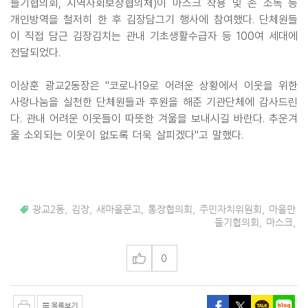
들기협의회, 지역사회보장협의체)이 마스크 착용 및 손 소독 등
개인방역을 철저히 한 후 김장담그기 행사에 참여했다. 단체원들
이 직접 담근 김장김치는 관내 기초생활수급자 등 100여 세대에
전달되었다.
이상훈 광교2동장은 "코로나19로 어려운 상황에서 이웃을 위한
사랑나눔을 실천한 단체원들과 후원을 해준 기관단체에 감사드린
다. 관내 어려운 이웃들이 따뜻한 겨울을 보내시길 바란다. 추운겨
울 소외되는 이웃이 없도록 더욱 살피겠다"고 말했다.
광교2동
,
김장
,
새마을문고
,
통장협의회
,
주민자치위원회
,
마을만
들기협의회
,
마스크
,
0