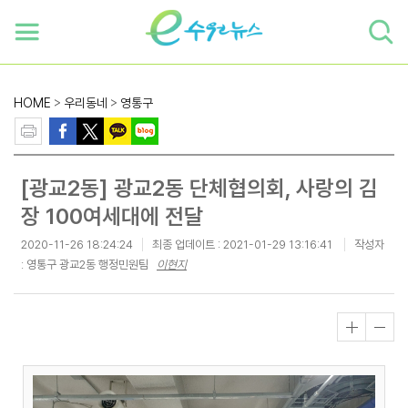
하단 바로가기
본문 바로가기
본문바로가기
HOME
>
우리동네
>
영통구
[광교2동] 광교2동 단체협의회, 사랑의 김
장 100여세대에 전달
2020-11-26 18:24:24
최종 업데이트 :
2021-01-29 13:16:41
작성자
: 영통구 광교2동 행정민원팀
이현지