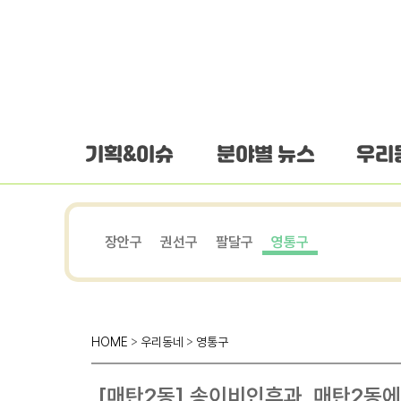
하단 바로가기
본문 바로가기
본문바로가기
기획&이슈
분야별 뉴스
우리
장안구
권선구
팔달구
영통구
HOME
>
우리동네
>
영통구
[매탄2동] 송이비인후과, 매탄2동