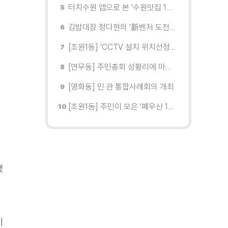
터치수원 앱으로 본 '수원맛집 100선'... 장안구 맛집을 찾다
김밥대장 정다현의 '新벤처 도전이야기'
[조원1동] 'CCTV 설치 위치선정협의회' 회의 개최
[연무동] 주민총회 성황리에 마무리
[영화동] 민·관 통합사례회의 개최
[조원1동] 주민이 모은 '폐우산 100개' 수원여대에 1차 전달
했
이