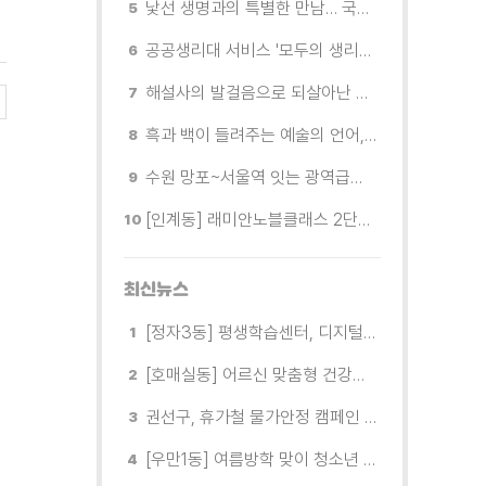
낯선 생명과의 특별한 만남… 국제전 《패트리샤 피치니니: 킨쉽》
공공생리대 서비스 '모두의 생리대' 시범 운영...수원시청·4개 구청 등에 지급기 설치
해설사의 발걸음으로 되살아난 수원의 독립운동 역사
흑과 백이 들려주는 예술의 언어, 수원시립미술관 소장품전《블랑 블랙 파노라마》
수원 망포~서울역 잇는 광역급행버스 M5165번, 8월 3일 개통
[인계동] 래미안노블클래스 2단지 경로당, 무더위 속 독거노인에게 '따뜻한 한 끼' 대접
최신뉴스
[정자3동] 평생학습센터, 디지털 생활문해교실 개강
[호매실동] 어르신 맞춤형 건강특화사업 「은빛반짝 실버종이공방」 운영
권선구, 휴가철 물가안정 캠페인 전개
[우만1동] 여름방학 맞이 청소년 유해환경 캠페인 실시