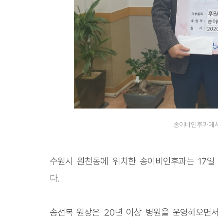
송이비인후과에서
수원시 원천동에 위치한 송이비인후과는 17일
다.
송선복 원장은 20년 이상 병원을 운영해오면서