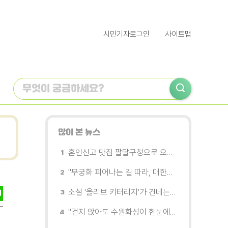
시민기자로그인
사이트맵
많이 본 뉴스
혼인신고 맛집 팔달구청으로 오세요
"무궁화 피어나는 길 따라, 대한민국을 걷는다"
소설 '올리브 키터리지'가 건네는 삶과 연민의 철학
"걷지 않아도 수원화성이 한눈에"…무장애 관광버스 '수원행차' 타보니