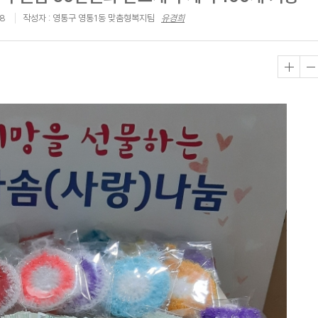
58
작성자 : 영통구 영통1동 맞춤형복지팀
유경희