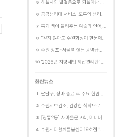
해설사의 발걸음으로 되살아난 수원의 독립운동 역사
공공생리대 서비스 '모두의 생리대' 시범 운영...수원시청·4개 구청 등에 지급기 설치
흑과 백이 들려주는 예술의 언어, 수원시립미술관 소장품전《블랑 블랙 파노라마》
"걷지 않아도 수원화성이 한눈에"…무장애 관광버스 '수원행차' 타보니
수원 망포~서울역 잇는 광역급행버스 M5165번, 8월 3일 개통
'2026년 지방세입 체납관리단' 출범... 체납자 실태조사 본격 추진
최신뉴스
팔달구, 장마 종료 후 주요 현안지역 현장 점검 실시
수원시보건소, 건강한 식탁으로 어르신 건강 지킨다
[영통2동] 새마을문고회, 미니버스 수원행차 체험
수원시다함께돌봄센터19호점 "제 2회 협회장배 수원시에어로빅 힙합대회" K-POP 댄스부분 1등