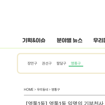
하단 바로가기
본문 바로가기
본문바로가기
기획&이슈
분야별 뉴스
우리
장안구
권선구
팔달구
영통구
HOME
>
우리동네
>
영통구
[영통1동] 영통1동 익명의 기부천사