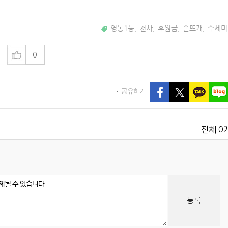
영통1동
,
천사
,
후원금
,
손뜨개
,
수세미
0
공유하기
0
전체
등록