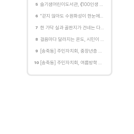
슬기샘어린이도서관, 《100인생 그림책》 기획전시
"걷지 않아도 수원화성이 한눈에"…무장애 관광버스 '수원행차' 타보니
한 가닥 실과 골판지가 건네는 다정한 위로
걸음마다 달라지는 온도, 시민이 기록한 폭염 대응의 현장
[송죽동] 주민자치회, 중장년층 대상 맞춤형 『디지털문해 프로그램』 운영
[송죽동] 주민자치회, 여름방학 맞이 아동 공예 프로그램 『슬기로운 방학생활』 추진