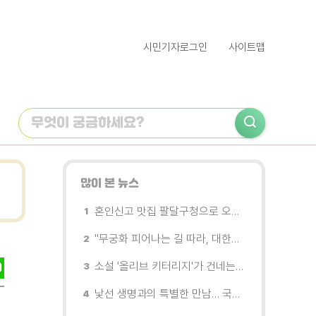
시민기자로그인
사이트맵
많이 본 뉴스
혼인신고 맛집 팔달구청으로 오세요
"무궁화 피어나는 길 따라, 대한민국을 걷는다"
소설 '올리브 키터리지'가 건네는 삶과 연민의 철학
낯선 생명과의 특별한 만남… 국제전 《패트리샤 피치니니: 킨쉽》