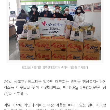
광교호반베르디움 입주민대표회가 백미와 라면을 기탁했다.
24일, 광교호반베르디움 입주민 대표회는 원천동 행정복지센터에
저소득 이웃들을 위해 라면36박스, 백미10Kg 5포(100만원 상
당)을 기부했다.
이날 기탁된 라면과 백미는 추운 겨울을 보내고 있는 관내 기초생