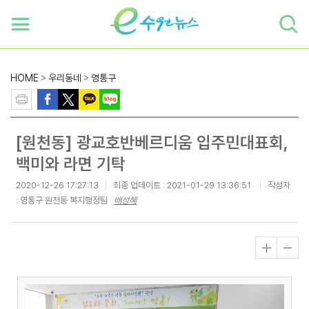
하단 바로가기
본문 바로가기
본문바로가기
HOME
>
우리동네
>
영통구
[원천동] 광교호반베르디움 입주민대표회,
백미와 라면 기탁
2020-12-26 17:27:13
최종 업데이트 :
2021-01-29 13:36:51
작성자
: 영통구 원천동 복지행정팀
배성혜